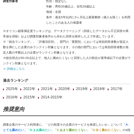
調査対象者
性別：指定なし
年齢：男性30歳以上、女性28歳以上
地域：全国
条件：過去5年以内に3ヶ月以上家庭教師（個人を除く）を利用
したことのある人の保護者
※オリコン顧客満足度ランキングは、データクリーニング（回収したデータから不正回答や異
常値を排除）および調査対象者条件から外れた回答を除外した上で作成しています。
※「総合ランキング」、「評価項目別」、部門の「業態別」においては有効回答者数が規定人
数を満たした企業のみランクイン対象となります。その他の部門においては有効回答者数が規
定人数の半数以上の企業がランクイン対象となります。
※総合得点が60.00点以上で、他人に薦めたくないと回答した人の割合が基準値以下の企業がラ
ンクイン対象となります。
≫ 詳細はこちら
過去ランキング
2025年
2022年
2021年
2020年
2019年
2018年
2017年
2016年
2015年
2014-2015年
推奨意向
調査企業のサービス利用者に、「どの程度その企業のサービスを推奨したいか」について「
A:
とても薦めたい
」「
B:まあ薦めたい
」「
C:あまり薦めたくない
」「
D:全く薦めたくない
」の4段