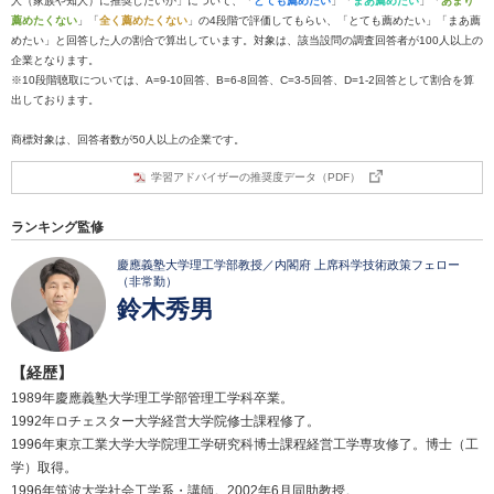
人（家族や知人）に推奨したいか」について、「
とても薦めたい
」「
まあ薦めたい
」「
あまり
薦めたくない
」「
全く薦めたくない
」の4段階で評価してもらい、「とても薦めたい」「まあ薦
めたい」と回答した人の割合で算出しています。対象は、該当設問の調査回答者が100人以上の
企業となります。
※10段階聴取については、A=9-10回答、B=6-8回答、C=3-5回答、D=1-2回答として割合を算
出しております。
商標対象は、回答者数が50人以上の企業です。
学習アドバイザーの推奨度データ（PDF）
ランキング監修
慶應義塾大学理工学部教授／内閣府 上席科学技術政策フェロー
（非常勤）
鈴木秀男
【経歴】
1989年慶應義塾大学理工学部管理工学科卒業。
1992年ロチェスター大学経営大学院修士課程修了。
1996年東京工業大学大学院理工学研究科博士課程経営工学専攻修了。博士（工
学）取得。
1996年筑波大学社会工学系・講師。2002年6月同助教授。