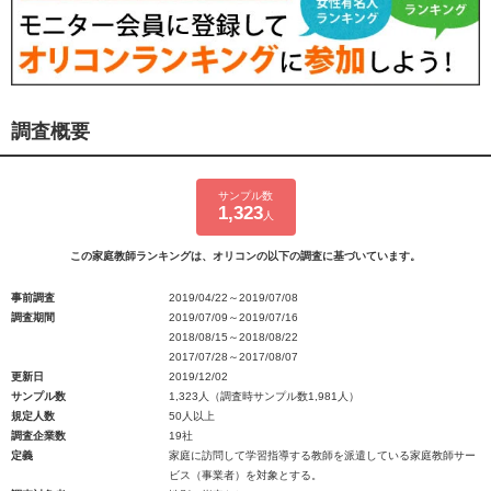
調査概要
サンプル数
1,323
人
この家庭教師ランキングは、オリコンの以下の調査に基づいています。
事前調査
2019/04/22～2019/07/08
調査期間
2019/07/09～2019/07/16
2018/08/15～2018/08/22
2017/07/28～2017/08/07
更新日
2019/12/02
サンプル数
1,323人（調査時サンプル数1,981人）
規定人数
50人以上
調査企業数
19社
定義
家庭に訪問して学習指導する教師を派遣している家庭教師サー
ビス（事業者）を対象とする。