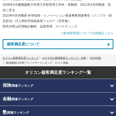
2008年4月慶應義塾大学理工学部管理工学科・准教授。2011年4月同教授、現
在に至る。
2023年4月内閣府 科学技術・イノベーション推進事務局参事官（インフラ・防
災担当）付上席科学技術政策フェロー（非常勤）
研究分野は応用統計解析、品質管理、マーケティング。
≫鈴木研究室についての詳細はこちら
顧客満足度について
オリコン顧客満足度ランキング
おすすめの家庭教師ランキング・比較
2019年版
家庭教師の学習アドバイザーランキング・口コミ情報
オリコン顧客満足度
ランキング一覧
保険
関連ランキング
金融
関連ランキング
塾
関連ランキング