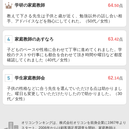
学研の家庭教師
64
.50
点
教えて下さる先生は子供と歳が近く、勉強以外の話し合い相
手、アドバイスなどを熱心にしてくれた。（50代／女性）
家庭教師のあすなろ
63
.42
点
子どものペースや性格に合わせて丁寧に進めてくれました。学
校のテストや行事にも都合を合わせて頂き時間や曜日など都度
確認してくれました（40代／女性）
学生家庭教師会
62
.14
点
子供の性格などに合う先生を選んでいただける点は助かりまし
た。曜日も変更していただけたりしたので助かりました。（30
代／女性）
オリコンランキングは、株式会社オリコンを前身企業に1967年より
スタート。2006年からは顧客満足度調査を開始。家庭教師は、