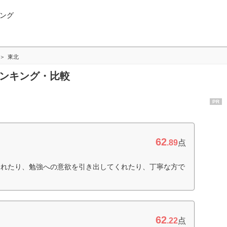
ング
東北
ランキング・比較
PR
62
.89
点
くれたり、勉強への意欲を引き出してくれたり、丁寧な方で
62
.22
点