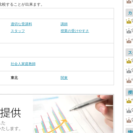
比較することが出来ます。
カ
適切な受講料
講師
スタッフ
授業の受けやすさ
ス
社会人家庭教師
東北
関東
授
情