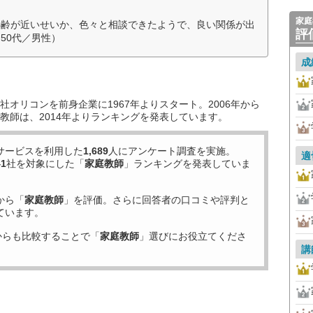
家庭
年齢が近いせいか、色々と相談できたようで、良い関係が出
評
50代／男性）
成
オリコンを前身企業に1967年よりスタート。2006年から
教師は、2014年よりランキングを発表しています。
サービスを利用した
1,689
人にアンケート調査を実施。
適
41
社を対象にした「
家庭教師
」ランキングを発表していま
から「
家庭教師
」を評価。さらに回答者の口コミや評判と
ています。
からも比較することで「
家庭教師
」選びにお役立てくださ
講