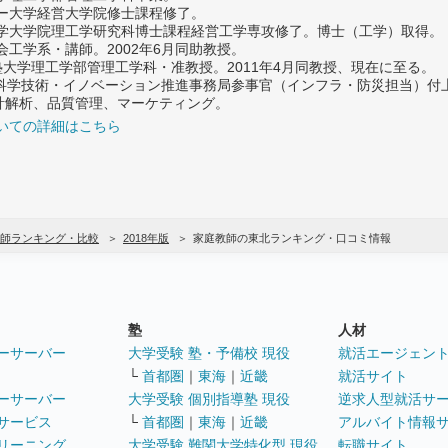
ター大学経営大学院修士課程修了。
大学大学院理工学研究科博士課程経営工学専攻修了。博士（工学）取得。
社会工学系・講師。2002年6月同助教授。
義塾大学理工学部管理工学科・准教授。2011年4月同教授、現在に至る。
府 科学技術・イノベーション推進事務局参事官（インフラ・防災担当）
計解析、品質管理、マーケティング。
いての詳細はこちら
師ランキング・比較
2018年版
家庭教師の東北ランキング・口コミ情報
塾
人材
ーサーバー
大学受験 塾・予備校 現役
就活エージェン
└
首都圏
｜
東海
｜
近畿
就活サイト
ーサーバー
大学受験 個別指導塾 現役
逆求人型就活サ
サービス
└
首都圏
｜
東海
｜
近畿
アルバイト情報
リーニング
大学受験 難関大学特化型 現役
転職サイト