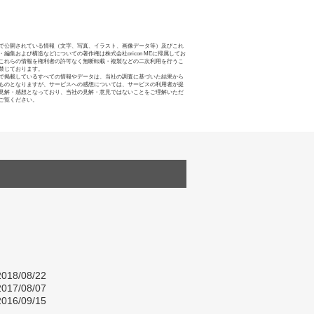
で公開されている情報（文字、写真、イラスト、画像データ等）及びこれ
・編集および構造などについての著作権は株式会社oricon MEに帰属してお
これらの情報を権利者の許可なく無断転載・複製などの二次利用を行うこ
禁じております。
で掲載しているすべての情報やデータは、当社の調査に基づいた結果から
ものとなりますが、サービスへの感想については、サービスの利用者が提
見解・感想となっており、当社の見解・意見ではないことをご理解いただ
ご覧ください。
018/08/22
017/08/07
016/09/15
し