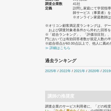
調査企業数
41社
定義
訪問し家庭にて学習指導
師サービス（事業者）を
※オンライン家庭教師は
※オリコン顧客満足度ランキングは、デー
および調査対象者条件から外れた回答を
※「総合ランキング」、「評価項目別」、
門においては有効回答者数が規定人数の半
※総合得点が60.00点以上で、他人に
≫ 詳細はこちら
過去ランキング
2025年
/
2022年
/
2021年
/
2020年
/
201
講師の推奨度
調査企業のサービス利用者に、「どの程度
い
」「
D:全く薦めたくない
」の4段階で評