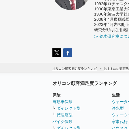
1992年ロチェス
1996年東京工業
1996年筑波大学
2008年4月慶應
2023年4月内閣
研究分野は応用統
≫ 鈴木研究室につ
オリコン顧客満足度ランキング
おすすめの家庭教
オリコン顧客満足度ランキング
保険
生活
自動車保険
ウォータ
└
ダイレクト型
浄水型
└
代理店型
ウォータ
バイク保険
家事代行
└
ダイレクト型
ハウスク