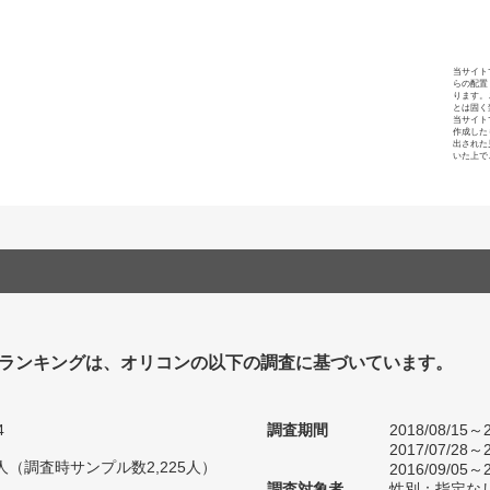
当サイト
らの配置
ります。
とは固く
当サイト
作成した
出された
いた上で
ランキングは、オリコンの以下の調査に基づいています。
4
調査期間
2018/08/15～2
2017/07/28～2
89人（調査時サンプル数2,225人）
2016/09/05～2
調査対象者
性別：指定な