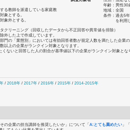
年齢：男性30
する教師を派遣している家庭教
地域：全国
対象とする。
条件：過去5
対象外とする。
を利用
タクリーニング（回収したデータから不正回答や異常値を排除）
除外した上で作成しています。
部門の「業態別」においては有効回答者数が規定人数を満たした企業の
数以上の企業がランクイン対象となります。
薦めたくないと回答した人の割合が基準値以下の企業がランクイン対象とな
9年
/
2018年
/
2017年
/
2016年
/
2015年
/
2014-2015年
その企業の担当講師を推奨したいか」について「
A:とても薦めたい
」
価してもらい比率を算出しています。