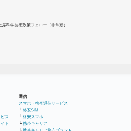
付上席科学技術政策フェロー（非常勤）
通信
ト
スマホ・携帯通信サービス
└
格安SIM
ービス
└
格安スマホ
サイト
└
携帯キャリア
└
携帯キャリア格安ブランド