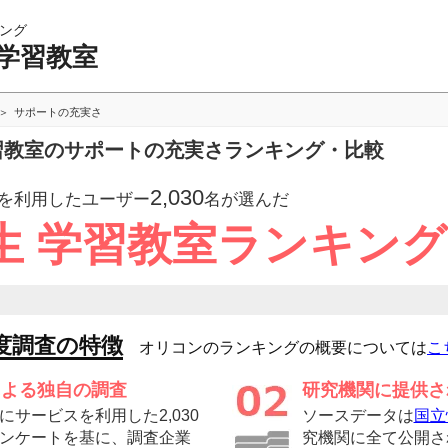
ング
 学習教室
サポートの充実さ
学習教室のサポートの充実さランキング・比較
2,030
を利用したユーザー
名が選んだ
生 学習教室ランキング
度調査の特徴
オリコンのランキングの概要については
こ
による独自の調査
研究機関に提供さ
サービスを利用した2,030
ソースデータは
国立
ンケートを基に、調査企業
究機関に全て公開さ