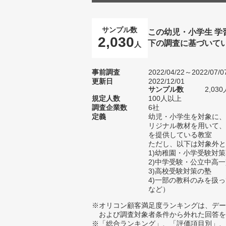
サンプル数
この幼児・小学生 
2,030
下の調査に基づいて
人
事前調査
2022/04/22～2022/07/0
更新日
2022/12/01
サンプル数
2,0
規定人数
100人以上
調査企業数
6社
定義
幼児・小学生を対象に、
リジナル教材を用いて、
を提供している教室
ただし、以下は対象外と
1)幼稚園・小学受験対
2)中学受験・公立中高
3)高校受験対策の塾
4)一部の教科のみを扱
など）
※オリコン顧客満足度ランキングは、デー
および調査対象者条件から外れた回答を
※「総合ランキング」、「評価項目別」、