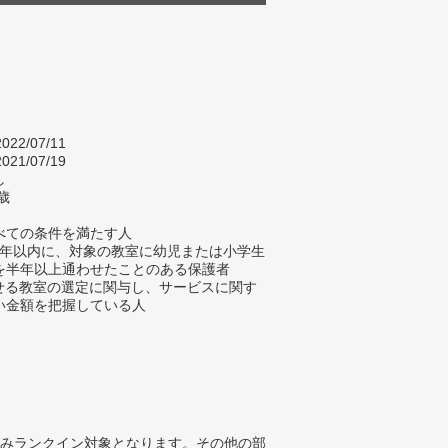
022/07/11
021/07/19
し
歳
べての条件を満たす人
去4年以内に、対象の教室に幼児または小学生
を半年以上通わせたことのある保護者
わせる教室の選定に関与し、サービスに関す
い金額を把握している人
みランクイン対象となります。その他の部