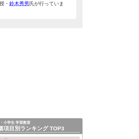
授・
鈴木秀男
氏が行っていま
・小学生 学習教室
価項目別ランキング TOP3