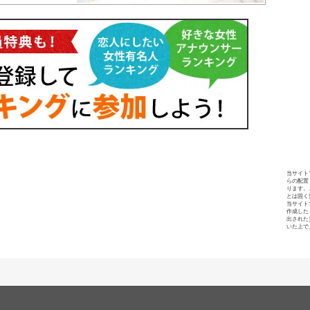
当サイト
らの配置
ります。
とは固く
当サイト
作成した
出された
いた上で