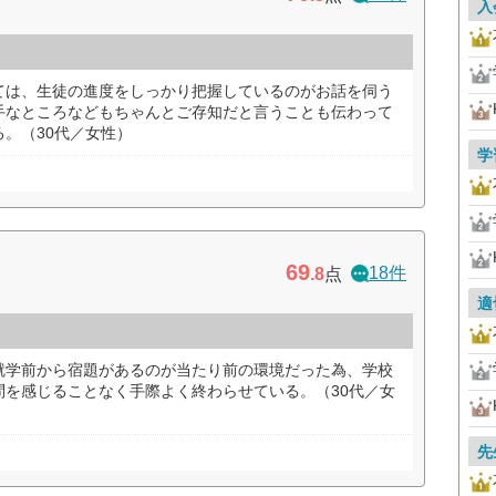
入
ては、生徒の進度をしっかり把握しているのがお話を伺う
手なところなどもちゃんとご存知だと言うことも伝わって
。（30代／女性）
学
69
18件
.8
点
適
就学前から宿題があるのが当たり前の環境だった為、学校
問を感じることなく手際よく終わらせている。（30代／女
先