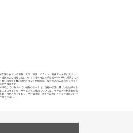
で公開されている情報（文字、写真、イラスト、画像データ等）及びこれ
・編集および構造などについての著作権は株式会社oricon MEに帰属してお
これらの情報を権利者の許可なく無断転載・複製などの二次利用を行うこ
禁じております。
で掲載しているすべての情報やデータは、当社の調査に基づいた結果から
ものとなりますが、サービスへの感想については、サービスの利用者が提
見解・感想となっており、当社の見解・意見ではないことをご理解いただ
ご覧ください。