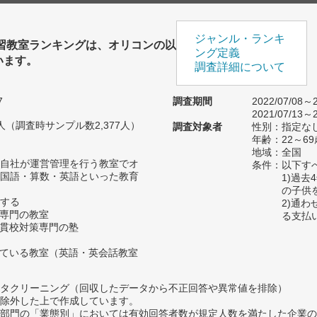
ジャンル・ランキ
学習教室ランキングは、オリコンの以
ング定義
います。
調査詳細について
7
調査期間
2022/07/08～2
2021/07/13～2
30人（調査時サンプル数2,377人）
調査対象者
性別：指定な
年齢：22～69
地域：全国
自社が運営管理を行う教室でオ
条件：以下す
国語・算数・英語といった教育
1)過
の子供
する
2)通
策専門の教室
る支払
一貫校対策専門の塾
っている教室（英語・英会話教室
タクリーニング（回収したデータから不正回答や異常値を排除）
除外した上で作成しています。
部門の「業態別」においては有効回答者数が規定人数を満たした企業の