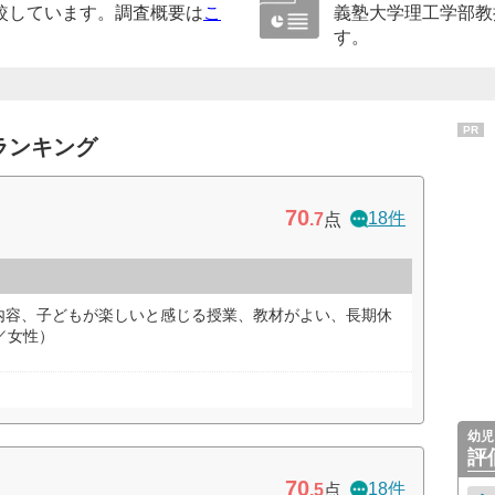
較しています。調査概要は
こ
義塾大学理工学部教
す。
PR
ランキング
70
18件
.7
点
内容、子どもが楽しいと感じる授業、教材がよい、長期休
／女性）
幼児
評
70
18件
.5
点