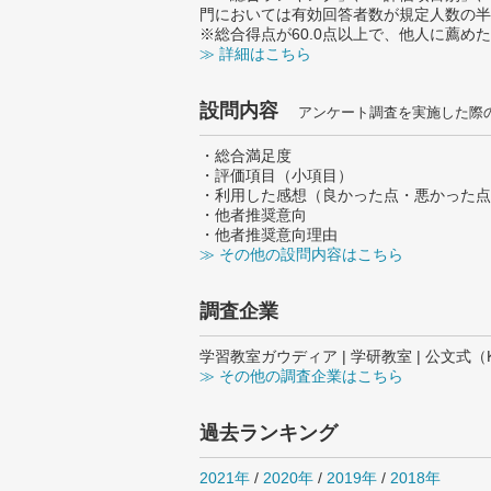
門においては有効回答者数が規定人数の半
※総合得点が60.0点以上で、他人に薦
≫ 詳細はこちら
設問内容
アンケート調査を実施した際
・総合満足度
・評価項目（小項目）
・利用した感想（良かった点・悪かった点
・他者推奨意向
・他者推奨意向理由
≫ その他の設問内容はこちら
調査企業
学習教室ガウディア | 学研教室 | 公文式（K
≫ その他の調査企業はこちら
過去ランキング
2021年
/
2020年
/
2019年
/
2018年