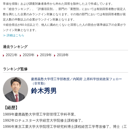
常値を排除）および調査対象者条件から外れた回答を除外した上で作成しています。
※「総合ランキング」、「評価項目別」、部門の「業態別」においては有効回答者数が規定人
数を満たした企業のみランクイン対象となります。その他の部門においては有効回答者数が規
定人数の半数以上の企業がランクイン対象となります。
※総合得点が60.0点以上で、他人に薦めたくないと回答した人の割合が基準値以下の企業がラ
ンクイン対象となります。
≫ 詳細はこちら
過去ランキング
2021年
2020年
2019年
2018年
ランキング監修
慶應義塾大学理工学部教授／内閣府 上席科学技術政策フェロー
（非常勤）
鈴木秀男
【経歴】
1989年慶應義塾大学理工学部管理工学科卒業。
1992年ロチェスター大学経営大学院修士課程修了。
1996年東京工業大学大学院理工学研究科博士課程経営工学専攻修了。博士（工