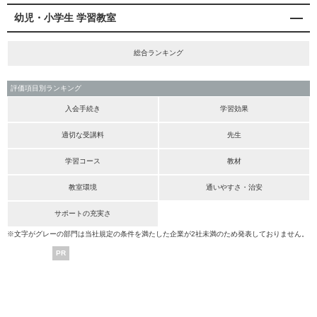
幼児・小学生 学習教室
総合ランキング
評価項目別ランキング
入会手続き
学習効果
適切な受講料
先生
学習コース
教材
教室環境
通いやすさ・治安
サポートの充実さ
※文字がグレーの部門は当社規定の条件を満たした企業が2社未満のため発表しておりません。
PR