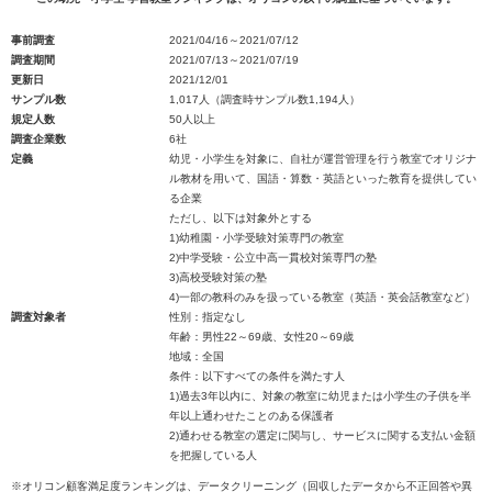
事前調査
2021/04/16～2021/07/12
調査期間
2021/07/13～2021/07/19
更新日
2021/12/01
サンプル数
1,017人（調査時サンプル数1,194人）
規定人数
50人以上
調査企業数
6社
定義
幼児・小学生を対象に、自社が運営管理を行う教室でオリジナ
ル教材を用いて、国語・算数・英語といった教育を提供してい
る企業
ただし、以下は対象外とする
1)幼稚園・小学受験対策専門の教室
2)中学受験・公立中高一貫校対策専門の塾
3)高校受験対策の塾
4)一部の教科のみを扱っている教室（英語・英会話教室など）
調査対象者
性別：指定なし
年齢：男性22～69歳、女性20～69歳
地域：全国
条件：以下すべての条件を満たす人
1)過去3年以内に、対象の教室に幼児または小学生の子供を半
年以上通わせたことのある保護者
2)通わせる教室の選定に関与し、サービスに関する支払い金額
を把握している人
※オリコン顧客満足度ランキングは、データクリーニング（回収したデータから不正回答や異