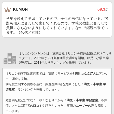
69
KUMON
.3
点
学年を超えて学習しているので、子供の自信になっている。宿
題も個人に合わせて出してくれるので、学校の宿題と合わせて
負担にならないようにしてくれています。なので継続出来てい
ます。（40代／女性）
オリコンランキングは、株式会社オリコンを前身企業に1967年より
スタート。2006年からは顧客満足度調査を開始。幼児・小学生 学
習教室は、2018年よりランキングを発表しています。
オリコン顧客満足度調査では、実際にサービスを利用した
1,017
人にアンケ
ート調査を実施。
満足度に関する回答を基に、調査企業
6
社を対象にした「
幼児・小学生 学
習教室
」ランキングを発表しています。
総合満足度だけでなく、様々な切り口から「
幼児・小学生 学習教室
」を評
価。さらに回答者の口コミや評判といった、実際のユーザーの声も掲載し
ています。