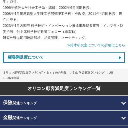
学）取得。
1996年筑波大学社会工学系・講師。2002年6月同助教授。
2008年4月慶應義塾大学理工学部管理工学科・准教授。2011年4月同教授、現
在に至る。
2023年4月内閣府 科学技術・イノベーション推進事務局参事官（インフラ・防
災担当）付上席科学技術政策フェロー（非常勤）
研究分野は応用統計解析、品質管理、マーケティング。
≫鈴木研究室についての詳細はこちら
顧客満足度について
オリコン顧客満足度ランキング
おすすめの幼児・小学生 学習教室ランキング・比較
2021年版
オリコン顧客満足度
ランキング一覧
保険
関連ランキング
金融
関連ランキング