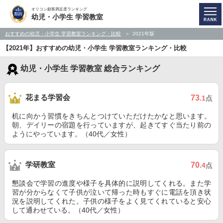
オリコン顧客満足度ランキング
幼児・小学生 学習教室
おすすめの幼児・小学生 学習教室ランキング・比較
2021年版
【2021年】おすすめの幼児・小学生 学習教室ランキング・比較
幼児・小学生 学習教室 総合ランキング
花まる学習会
73
.1
点
机に向かう習慣をきちんとつけていただけたかなと思います。
朝、デイリーの宿題を行っていますが、起きてすぐ当たり前の
ようにやっています。（40代／女性）
学研教室
70
.4
点
懇談会で学習の進度や様子を具体的に説明してくれる。また学
習が分からなくて子供が泣いて帰った時もすぐに電話を頂き状
況を説明してくれた。子供の様子をよく見てくれていると安心
して通わせている。（40代／女性）