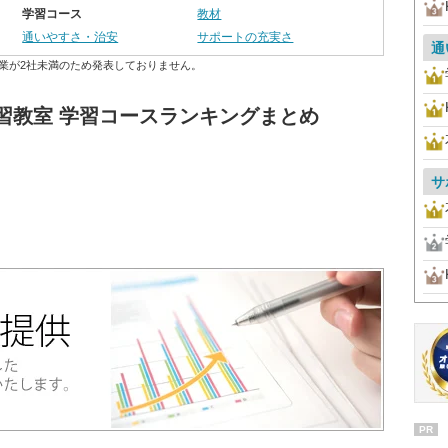
学習コース
教材
通いやすさ・治安
サポートの充実さ
通
業が2社未満のため発表しておりません。
習教室 学習コースランキングまとめ
サ
PR