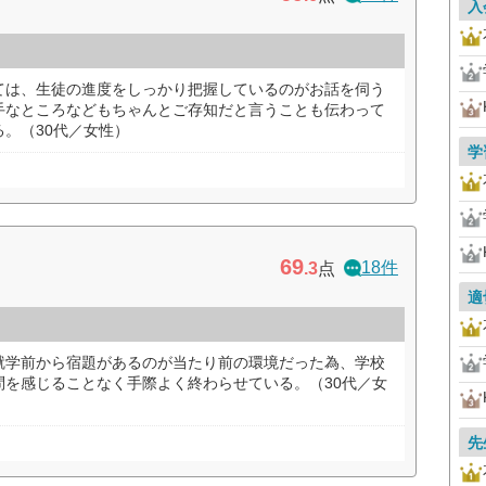
入
ては、生徒の進度をしっかり把握しているのがお話を伺う
手なところなどもちゃんとご存知だと言うことも伝わって
。（30代／女性）
学
69
18件
.3
点
適
就学前から宿題があるのが当たり前の環境だった為、学校
問を感じることなく手際よく終わらせている。（30代／女
先