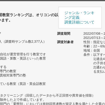
ジャンル・ランキ
学習教室ランキングは、オリコンの以
ング定義
います。
調査詳細について
7
調査期間
2022/07/08～2
2021/07/13～2
30人（調査時サンプル数2,377人）
調査対象者
性別：指定な
年齢：22～69
地域：全国
自社が運営管理を行う教室でオ
条件：以下す
国語・算数・英語といった教育
1)過
の子供
する
2)通
策専門の教室
る支払
一貫校対策専門の塾
っている教室（英語・英会話教室
タクリーニング（回収したデータから不正回答や異常値を排除）
除外した上で作成しています。
部門の「業態別」においては有効回答者数が規定人数を満たした企業の