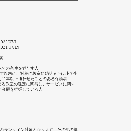
022/07/11
021/07/19
し
歳
べての条件を満たす人
去4年以内に、対象の教室に幼児または小学生
を半年以上通わせたことのある保護者
わせる教室の選定に関与し、サービスに関す
い金額を把握している人
みランクイン対象となります。その他の部