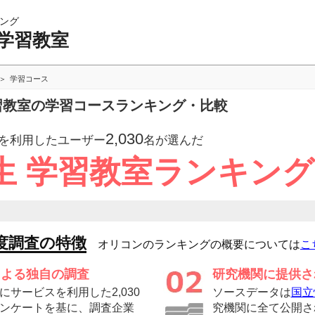
ング
 学習教室
学習コース
学習教室の学習コースランキング・比較
2,030
を利用したユーザー
名が選んだ
生 学習教室ランキング
度調査の特徴
オリコンのランキングの概要については
こ
による独自の調査
研究機関に提供さ
サービスを利用した2,030
ソースデータは
国立
ンケートを基に、調査企業
究機関に全て公開さ