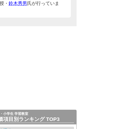
授・
鈴木秀男
氏が行っていま
・小学生 学習教室
価項目別ランキング TOP3