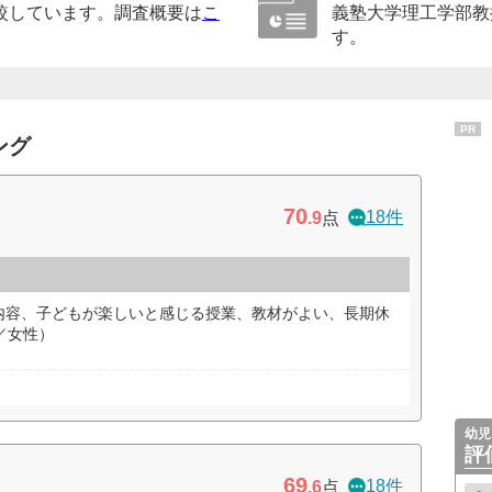
較しています。調査概要は
こ
義塾大学理工学部教
す。
PR
ング
70
18件
.9
点
内容、子どもが楽しいと感じる授業、教材がよい、長期休
／女性）
幼児
評
69
18件
.6
点