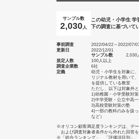
サンプル数
この幼児・小学生 
2,030
下の調査に基づいて
人
事前調査
2022/04/22～2022/07/0
更新日
2022/12/01
サンプル数
2,0
規定人数
100人以上
調査企業数
6社
定義
幼児・小学生を対象に、
リジナル教材を用いて、
を提供している教室
ただし、以下は対象外と
1)幼稚園・小学受験対
2)中学受験・公立中高
3)高校受験対策の塾
4)一部の教科のみを扱
など）
※オリコン顧客満足度ランキングは、デー
および調査対象者条件から外れた回答を
※「総合ランキング」、「評価項目別」、