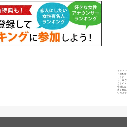
当サイト
らの配置
ります。
とは固く
当サイト
作成した
出された
いた上で