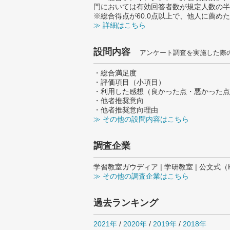
門においては有効回答者数が規定人数の半
※総合得点が60.0点以上で、他人に薦
≫ 詳細はこちら
設問内容
アンケート調査を実施した際
・総合満足度
・評価項目（小項目）
・利用した感想（良かった点・悪かった点
・他者推奨意向
・他者推奨意向理由
≫ その他の設問内容はこちら
調査企業
学習教室ガウディア | 学研教室 | 公文式（K
≫ その他の調査企業はこちら
過去ランキング
2021年
/
2020年
/
2019年
/
2018年