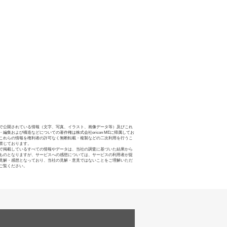
で公開されている情報（文字、写真、イラスト、画像データ等）及びこれ
・編集および構造などについての著作権は株式会社oricon MEに帰属してお
これらの情報を権利者の許可なく無断転載・複製などの二次利用を行うこ
禁じております。
で掲載しているすべての情報やデータは、当社の調査に基づいた結果から
ものとなりますが、サービスへの感想については、サービスの利用者が提
見解・感想となっており、当社の見解・意見ではないことをご理解いただ
ご覧ください。