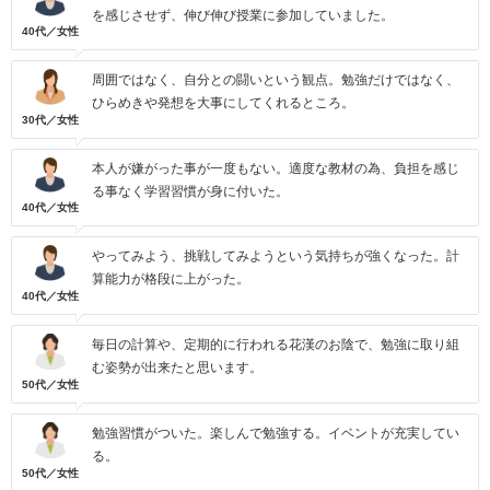
を感じさせず、伸び伸び授業に参加していました。
40代／女性
周囲ではなく、自分との闘いという観点。勉強だけではなく、
ひらめきや発想を大事にしてくれるところ。
30代／女性
本人が嫌がった事が一度もない。適度な教材の為、負担を感じ
る事なく学習習慣が身に付いた。
40代／女性
やってみよう、挑戦してみようという気持ちが強くなった。計
算能力が格段に上がった。
40代／女性
毎日の計算や、定期的に行われる花漢のお陰で、勉強に取り組
む姿勢が出来たと思います。
50代／女性
勉強習慣がついた。楽しんで勉強する。イベントが充実してい
る。
50代／女性