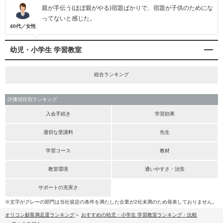
親が手伝う(ほぼ親がやる)宿題ばかりで、宿題が子供のためにな
ってないと感じた。
40代／女性
幼児・小学生 学習教室
総合ランキング
評価項目別ランキング
入会手続き
学習効果
適切な受講料
先生
学習コース
教材
教室環境
通いやすさ・治安
サポートの充実さ
※文字がグレーの部門は当社規定の条件を満たした企業が2社未満のため発表しておりません。
オリコン顧客満足度ランキング
おすすめの幼児・小学生 学習教室ランキング・比較