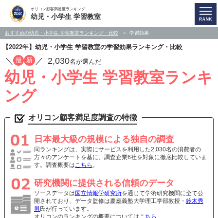
オリコン顧客満足度ランキング
幼児・小学生 学習教室
おすすめの幼児・小学生 学習教室ランキング・比較
学習効果
【2022年】幼児・小学生 学習教室の学習効果ランキング・比較
／
／
2,030
最
新
名が選んだ
幼児・小学生 学習教室ランキ
ング
オリコン顧客満足度調査の特徴
日本最大級の規模による独自の調査
同ランキングは、実際にサービスを利用した2,030名の消費者の
方々のアンケートを基に、調査企業6社を対象に徹底比較していま
す。調査概要は
こちら
。
研究機関に提供される信頼のデータ
ソースデータは
国立情報学研究所
を通じて学術研究機関に全て公
開されており、データ監修は慶應義塾大学理工学部教授・
鈴木秀
男
氏が行っています。
オリコンのランキングの概要については
こちら
。