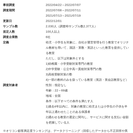
事前調査
2022/04/22～2022/07/07
調査期間
2022/07/08～2022/07/11
2021/07/13～2021/07/19
更新日
2022/12/01
サンプル数
2,030人（調査時サンプル数2,377人）
規定人数
100人以上
調査企業数
6社
定義
幼児・小学生を対象に、自社が運営管理を行う教室でオリジナ
ル教材を用いて、国語・算数・英語といった教育を提供してい
る教室
ただし、以下は対象外とする
1)幼稚園・小学受験対策専門の教室
2)中学受験・公立中高一貫校対策専門の塾
3)高校受験対策の塾
4)一部の教科のみを扱っている教室（英語・英会話教室など）
調査対象者
性別：指定なし
年齢：22～69歳
地域：全国
条件：以下すべての条件を満たす人
1)過去4年以内に、対象の教室に幼児または小学生の子供を半
年以上通わせたことのある保護者
2)通わせる教室の選定に関与し、サービスに関する支払い金額
を把握している人
※オリコン顧客満足度ランキングは、データクリーニング（回収したデータから不正回答や異