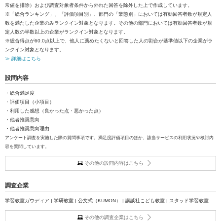
常値を排除）および調査対象者条件から外れた回答を除外した上で作成しています。
※「総合ランキング」、「評価項目別」、部門の「業態別」においては有効回答者数が規定人
数を満たした企業のみランクイン対象となります。その他の部門においては有効回答者数が規
定人数の半数以上の企業がランクイン対象となります。
※総合得点が60.0点以上で、他人に薦めたくないと回答した人の割合が基準値以下の企業がラ
ンクイン対象となります。
≫ 詳細はこちら
設問内容
・総合満足度
・評価項目（小項目）
・利用した感想（良かった点・悪かった点）
・他者推奨意向
・他者推奨意向理由
アンケート調査を実施した際の質問事項です。満足度評価項目のほか、該当サービスの利用状況や検討内
容を質問しています。
その他の設問内容はこちら
調査企業
学習教室ガウディア | 学研教室 | 公文式（KUMON） | 講談社こども教室 | スタッド学習教室 ...
その他の調査企業はこちら