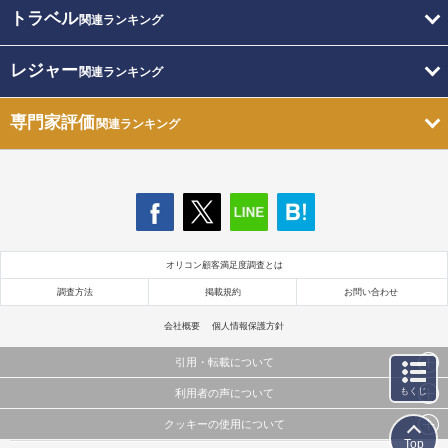
トラベル
関連ランキング
レジャー
関連ランキング
専門家評価
関連ランキング
オリコン顧客満足度調査とは
調査方法
掲載規約
お問い合わせ
会社概要
個人情報保護方針
引用・転載について
もくじ
利用者の声について
当サイトで公開されている情報（文字、写真、イラスト、画像データ等）及びこれらの配置・
編集および構造などについての著作権は株式会社oricon MEに帰属しております。
クッキーの使用について
当サイトに掲載している内容はすべてサービスの利用者が提出された見解・感想です。
これらの情報を権利者の許可なく無断転載・複製などの二次利用を行うことは固く禁じており
Top
弊社が内容について正確性を含め一切保証するものではありません。