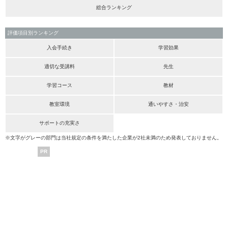
総合ランキング
評価項目別ランキング
入会手続き
学習効果
適切な受講料
先生
学習コース
教材
教室環境
通いやすさ・治安
サポートの充実さ
※文字がグレーの部門は当社規定の条件を満たした企業が2社未満のため発表しておりません。
PR