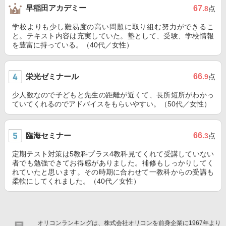
早稲田アカデミー
67
.8
点
学校よりも少し難易度の高い問題に取り組む努力ができるこ
と。テキスト内容は充実していた。塾として、受験、学校情報
を豊富に持っている。（40代／女性）
栄光ゼミナール
66
.9
点
少人数なので子どもと先生の距離が近くて、長所短所がわかっ
ていてくれるのでアドバイスをもらいやすい。（50代／女性）
臨海セミナー
66
.3
点
定期テスト対策は5教科プラス4教科見てくれて受講していない
者でも勉強できてお得感がありました。補修もしっかりしてく
れていたと思います。その時期に合わせて一教科からの受講も
柔軟にしてくれました。（40代／女性）
オリコンランキングは、株式会社オリコンを前身企業に1967年より