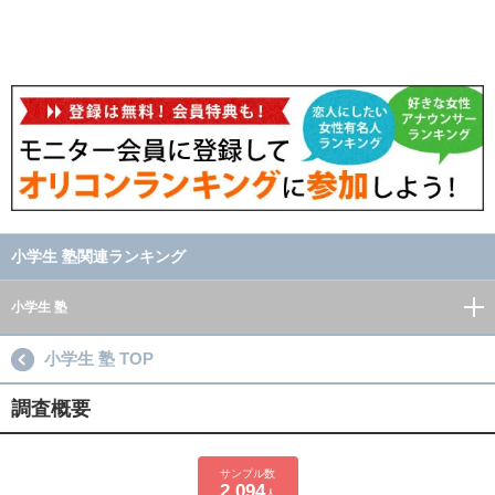
小学生 塾関連ランキング
小学生 塾
小学生 塾 TOP
調査概要
サンプル数
2,094
人