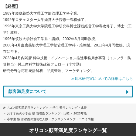
【経歴】
1989年慶應義塾大学理工学部管理工学科卒業。
1992年ロチェスター大学経営大学院修士課程修了。
1996年東京工業大学大学院理工学研究科博士課程経営工学専攻修了。博士（工
学）取得。
1996年筑波大学社会工学系・講師。2002年6月同助教授。
2008年4月慶應義塾大学理工学部管理工学科・准教授。2011年4月同教授、現
在に至る。
2023年4月内閣府 科学技術・イノベーション推進事務局参事官（インフラ・防
災担当）付上席科学技術政策フェロー（非常勤）
研究分野は応用統計解析、品質管理、マーケティング。
≫鈴木研究室についての詳細はこちら
顧客満足度について
オリコン顧客満足度ランキング
小学生 塾ランキング・比較
おすすめの小学生 塾 首都圏ランキング・比較
2023年版
小学生 塾 首都圏の適切な人数・クラスランキング・口コミ情報
オリコン顧客満足度
ランキング一覧