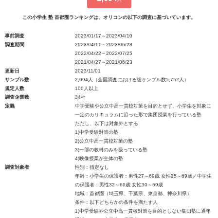
この小学生 塾 首都圏ランキングは、オリコンの以下の調査に基づいています。
事前調査
2023/01/17～2023/04/10
調査期間
2023/04/11～2023/06/28
2022/04/22～2022/07/25
2021/04/27～2021/06/23
更新日
2023/11/01
サンプル数
2,094人（全国調査における総サンプル数5,752人）
規定人数
100人以上
調査企業数
34社
定義
中学受験や公立中高一貫校対策を目的とせず、小学生を対象に
一定のカリキュラムに沿った形で集団授業を行っている塾
ただし、以下は対象外とする
1)中学受験対策の塾
2)公立中高一貫校対策の塾
3)一部の教科のみを扱っている塾
4)映像授業が主体の塾
調査対象者
性別：指定なし
年齢：小学生の保護者：男性27～69歳 女性25～69歳／中学生
の保護者：男性32～69歳 女性30～69歳
地域：首都圏（埼玉県、千葉県、東京都、神奈川県）
条件：以下どちらかの条件を満たす人
1)中学受験や公立中高一貫校対策を目的としない集団塾に通年