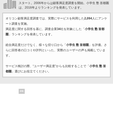
スタート。2006年からは顧客満足度調査を開始。小学生 塾 首都圏
は、2016年よりランキングを発表しています。
オリコン顧客満足度調査では、実際にサービスを利用した
2,094
人にアンケ
ート調査を実施。
満足度に関する回答を基に、調査企業
34
社を対象にした「
小学生 塾 首都
圏
」ランキングを発表しています。
総合満足度だけでなく、様々な切り口から「
小学生 塾 首都圏
」を評価。さ
らに回答者の口コミや評判といった、実際のユーザーの声も掲載していま
す。
サービス検討の際、“ユーザー満足度”からも比較することで「
小学生 塾 首
都圏
」選びにお役立てください。
PR