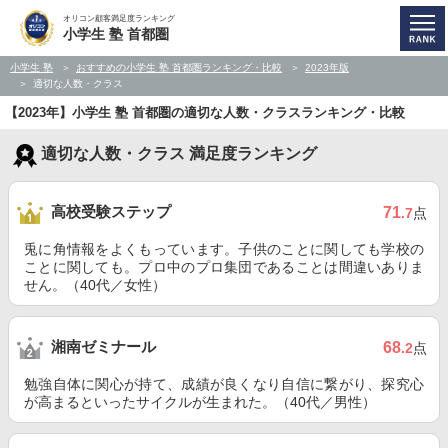
オリコン顧客満足度ランキング
小学生 塾 首都圏
小学生 塾
おすすめの小学生 塾 首都圏ランキング・比較
2023年版
適切な人数・クラス
【2023年】小学生 塾 首都圏の適切な人数・クラスランキング・比較
適切な人数・クラス 満足度ランキング
高校受験ステップ
71
.7
点
兎に角情報をよくもっています。子供のことに関しても学校の
ことに関しても。プロ中のプロ集団であることは間違いありま
せん。（40代／女性）
湘南ゼミナール
68
.2
点
勉強自体に関心が持て、成績が良くなり自信に繋がり、探究心
が高まるといったサイクルが生まれた。（40代／男性）