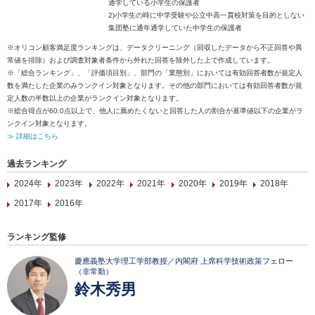
通学している小学生の保護者
2)小学生の時に中学受験や公立中高一貫校対策を目的としない
集団塾に通年通学していた中学生の保護者
※オリコン顧客満足度ランキングは、データクリーニング（回収したデータから不正回答や異
常値を排除）および調査対象者条件から外れた回答を除外した上で作成しています。
※「総合ランキング」、「評価項目別」、部門の「業態別」においては有効回答者数が規定人
数を満たした企業のみランクイン対象となります。その他の部門においては有効回答者数が規
定人数の半数以上の企業がランクイン対象となります。
※総合得点が60.0点以上で、他人に薦めたくないと回答した人の割合が基準値以下の企業がラ
ンクイン対象となります。
≫ 詳細はこちら
過去ランキング
2024年
2023年
2022年
2021年
2020年
2019年
2018年
2017年
2016年
ランキング監修
慶應義塾大学理工学部教授／内閣府 上席科学技術政策フェロー
（非常勤）
鈴木秀男