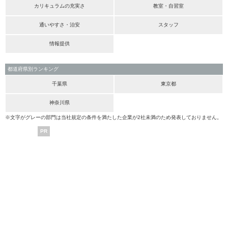
カリキュラムの充実さ
教室・自習室
通いやすさ・治安
スタッフ
情報提供
都道府県別ランキング
千葉県
東京都
神奈川県
※文字がグレーの部門は当社規定の条件を満たした企業が2社未満のため発表しておりません。
PR