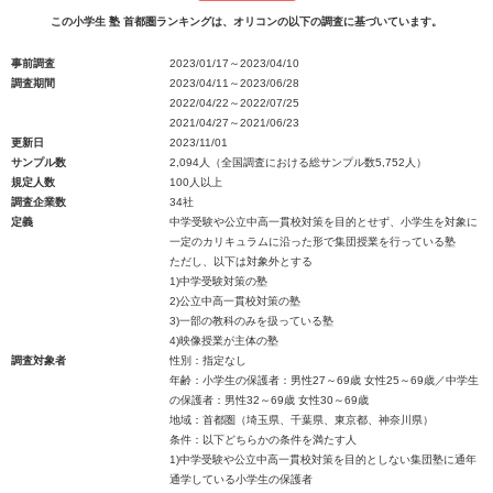
この小学生 塾 首都圏ランキングは、オリコンの以下の調査に基づいています。
事前調査
2023/01/17～2023/04/10
調査期間
2023/04/11～2023/06/28
2022/04/22～2022/07/25
2021/04/27～2021/06/23
更新日
2023/11/01
サンプル数
2,094人（全国調査における総サンプル数5,752人）
規定人数
100人以上
調査企業数
34社
定義
中学受験や公立中高一貫校対策を目的とせず、小学生を対象に
一定のカリキュラムに沿った形で集団授業を行っている塾
ただし、以下は対象外とする
1)中学受験対策の塾
2)公立中高一貫校対策の塾
3)一部の教科のみを扱っている塾
4)映像授業が主体の塾
調査対象者
性別：指定なし
年齢：小学生の保護者：男性27～69歳 女性25～69歳／中学生
の保護者：男性32～69歳 女性30～69歳
地域：首都圏（埼玉県、千葉県、東京都、神奈川県）
条件：以下どちらかの条件を満たす人
1)中学受験や公立中高一貫校対策を目的としない集団塾に通年
通学している小学生の保護者