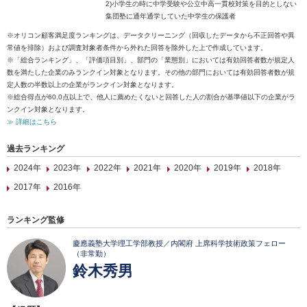
2)小学生の時に中学受験や公立中高一貫校対策を目的としない
集団塾に通年通学していた中学生の保護者
※オリコン顧客満足度ランキングは、データクリーニング（回収したデータから不正回答や異
常値を排除）および調査対象者条件から外れた回答を除外した上で作成しています。
※「総合ランキング」、「評価項目別」、部門の「業態別」においては有効回答者数が規定人
数を満たした企業のみランクイン対象となります。その他の部門においては有効回答者数が規
定人数の半数以上の企業がランクイン対象となります。
※総合得点が60.0点以上で、他人に薦めたくないと回答した人の割合が基準値以下の企業がラ
ンクイン対象となります。
≫ 詳細はこちら
過去ランキング
2024年
2023年
2022年
2021年
2020年
2019年
2018年
2017年
2016年
ランキング監修
慶應義塾大学理工学部教授／内閣府 上席科学技術政策フェロー
（非常勤）
鈴木秀男