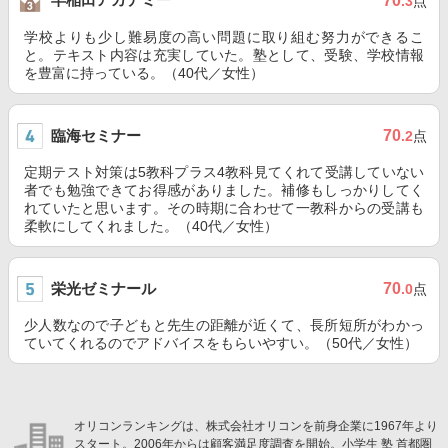
70
.3
点
学校よりも少し難易度の高い問題に取り組む努力ができるこ
と。テキスト内容は充実していた。塾として、受験、学校情報
を豊富に持っている。（40代／女性）
臨海セミナー
70
.2
点
定期テスト対策は5教科プラス4教科見てくれて受講していない
者でも勉強できてお得感がありました。補修もしっかりしてく
れていたと思います。その時期に合わせて一教科からの受講も
柔軟にしてくれました。（40代／女性）
栄光ゼミナール
70
.0
点
少人数なので子どもと先生の距離が近くて、長所短所がわかっ
ていてくれるのでアドバイスをもらいやすい。（50代／女性）
オリコンランキングは、株式会社オリコンを前身企業に1967年より
スタート。2006年からは顧客満足度調査を開始。小学生 塾 首都圏