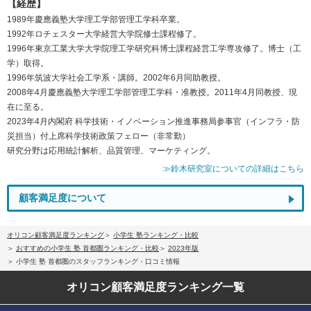
【経歴】
1989年慶應義塾大学理工学部管理工学科卒業。
1992年ロチェスター大学経営大学院修士課程修了。
1996年東京工業大学大学院理工学研究科博士課程経営工学専攻修了。博士（工
学）取得。
1996年筑波大学社会工学系・講師。2002年6月同助教授。
2008年4月慶應義塾大学理工学部管理工学科・准教授。2011年4月同教授、現
在に至る。
2023年4月内閣府 科学技術・イノベーション推進事務局参事官（インフラ・防
災担当）付上席科学技術政策フェロー（非常勤）
研究分野は応用統計解析、品質管理、マーケティング。
≫鈴木研究室についての詳細はこちら
顧客満足度について
オリコン顧客満足度ランキング
小学生 塾ランキング・比較
おすすめの小学生 塾 首都圏ランキング・比較
2023年版
小学生 塾 首都圏のスタッフランキング・口コミ情報
オリコン顧客満足度
ランキング一覧