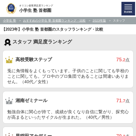
オリコン顧客満足度ランキング
小学生 塾 首都圏
小学生 塾
おすすめの小学生 塾 首都圏ランキング・比較
2023年版
スタッフ
【2023年】小学生 塾 首都圏のスタッフランキング・比較
スタッフ 満足度ランキング
高校受験ステップ
75
.2
点
兎に角情報をよくもっています。子供のことに関しても学校の
ことに関しても。プロ中のプロ集団であることは間違いありま
せん。（40代／女性）
湘南ゼミナール
71
.7
点
勉強自体に関心が持て、成績が良くなり自信に繋がり、探究心
が高まるといったサイクルが生まれた。（40代／男性）
早稲田アカデミー