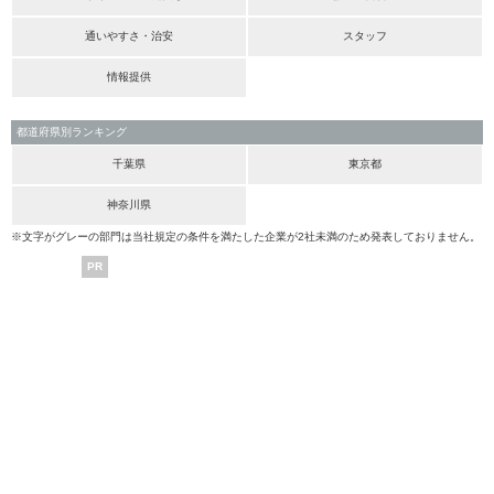
通いやすさ・治安
スタッフ
情報提供
都道府県別ランキング
千葉県
東京都
神奈川県
※文字がグレーの部門は当社規定の条件を満たした企業が2社未満のため発表しておりません。
PR