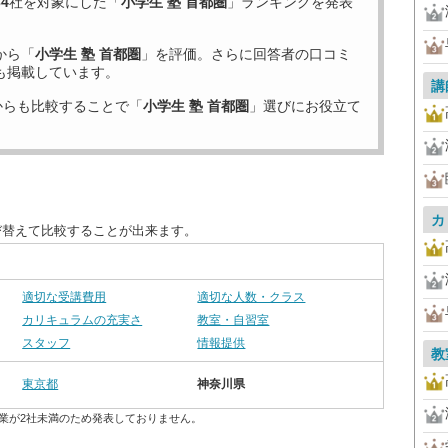
34
社を対象にした「
小学生 塾 首都圏
」ランキングを発表
から「
小学生 塾 首都圏
」を評価。さらに回答者の口コミ
も掲載しています。
講
からも比較することで「
小学生 塾 首都圏
」選びにお役立て
カ
び替えて比較することが出来ます。
適切な受講費用
適切な人数・クラス
カリキュラムの充実さ
教室・自習室
スタッフ
情報提供
教
東京都
神奈川県
業が2社未満のため発表しておりません。