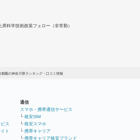
付上席科学技術政策フェロー（非常勤）
 首都圏の神奈川県ランキング・口コミ情報
通信
ト
スマホ・携帯通信サービス
└
格安SIM
ービス
└
格安スマホ
サイト
└
携帯キャリア
└
携帯キャリア格安ブランド