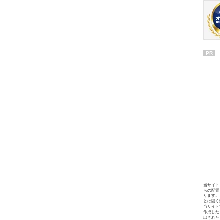
PR
当サイト
らの配置
ります。
とは固く
当サイト
作成した
出された