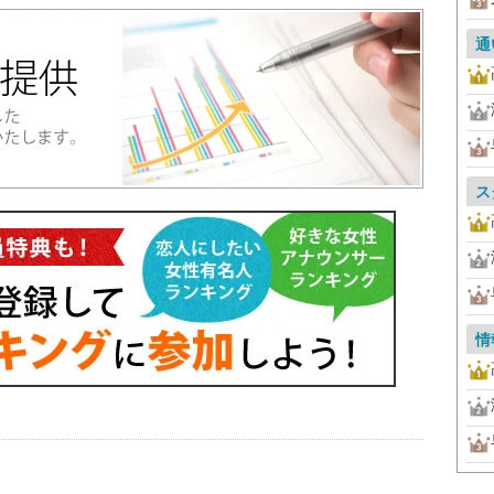
通
ス
情