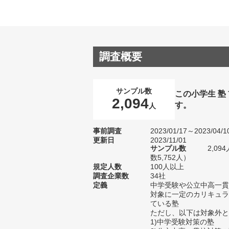
調査概要
サンプル数
この小学生 
2,094
す。
人
事前調査
2023/01/17～2023/04/1
更新日
2023/11/01
サンプル数
2,0
数5,752人）
規定人数
100人以上
調査企業数
34社
定義
中学受験や公立中高一貫
対象に一定のカリキュラ
ている塾
ただし、以下は対象外と
1)中学受験対策の塾