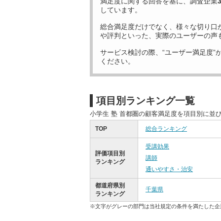
満足度に関する回答を基に、調査企業
しています。
総合満足度だけでなく、様々な切り口
や評判といった、実際のユーザーの声
サービス検討の際、“ユーザー満足度”
ください。
項目別ランキング一覧
小学生 塾 首都圏の顧客満足度を項目別に並
TOP
総合ランキング
受講効果
評価項目別
講師
ランキング
通いやすさ・治安
都道府県別
千葉県
ランキング
※文字がグレーの部門は当社規定の条件を満たした企