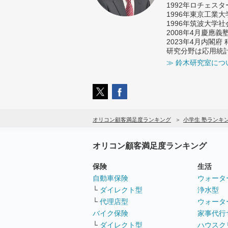
1992年ロチェス
1996年東京工業
1996年筑波大学
2008年4月慶應
2023年4月内閣
研究分野は応用統
≫ 鈴木研究室につ
オリコン顧客満足度ランキング
小学生 塾ランキ
オリコン顧客満足度ランキング
保険
生活
自動車保険
ウォータ
└
ダイレクト型
浄水型
└
代理店型
ウォータ
バイク保険
家事代行
└
ダイレクト型
ハウスク