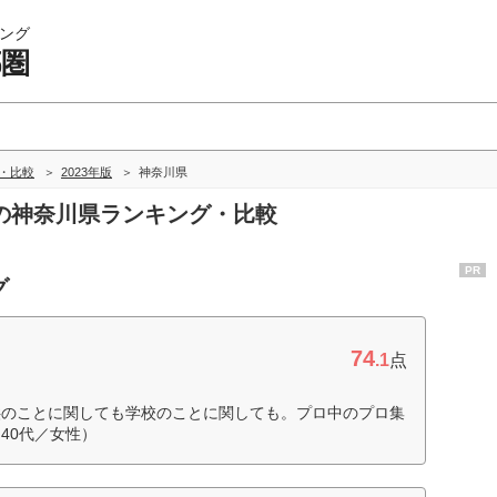
ング
都圏
グ・比較
2023年版
神奈川県
都圏の神奈川県ランキング・比較
PR
グ
74
.1
点
供のことに関しても学校のことに関しても。プロ中のプロ集
40代／女性）