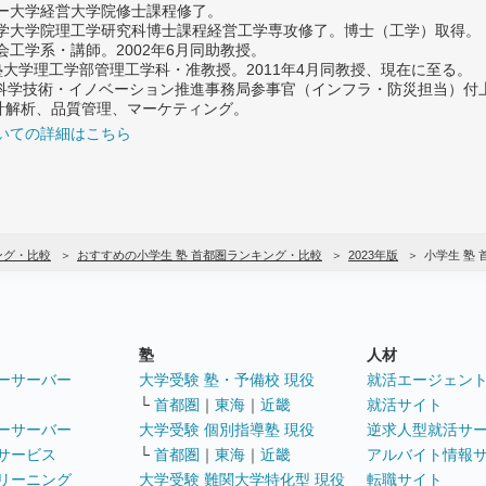
ター大学経営大学院修士課程修了。
大学大学院理工学研究科博士課程経営工学専攻修了。博士（工学）取得。
社会工学系・講師。2002年6月同助教授。
義塾大学理工学部管理工学科・准教授。2011年4月同教授、現在に至る。
府 科学技術・イノベーション推進事務局参事官（インフラ・防災担当）
計解析、品質管理、マーケティング。
いての詳細はこちら
ング・比較
おすすめの小学生 塾 首都圏ランキング・比較
2023年版
小学生 塾
塾
人材
ーサーバー
大学受験 塾・予備校 現役
就活エージェン
└
首都圏
｜
東海
｜
近畿
就活サイト
ーサーバー
大学受験 個別指導塾 現役
逆求人型就活サ
サービス
└
首都圏
｜
東海
｜
近畿
アルバイト情報
リーニング
大学受験 難関大学特化型 現役
転職サイト