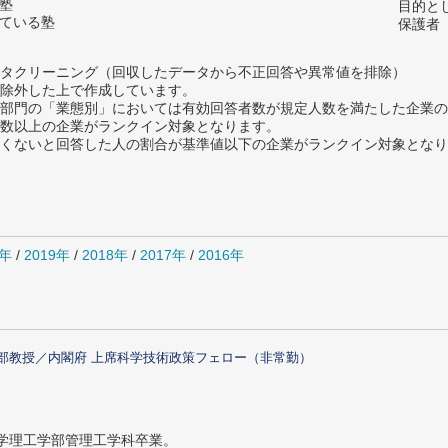
の塾
目的と
っている塾
保護者
タクリーニング（回収したデータから不正回答や異常値を排除）
除外した上で作成しています。
部門の「業態別」においては有効回答者数が規定人数を満たした企業の
数以上の企業がランクイン対象となります。
めたくないと回答した人の割合が基準値以下の企業がランクイン対象とな
0年
/
2019年
/
2018年
/
2017年
/
2016年
部教授／内閣府 上席科学技術政策フェロー（非常勤）
大学理工学部管理工学科卒業。