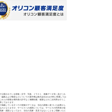
で公開されている情報（文字、写真、イラスト、画像データ等）及びこれ
・編集および構造などについての著作権は株式会社oricon MEに帰属してお
これらの情報を権利者の許可なく無断転載・複製などの二次利用を行うこ
禁じております。
で掲載しているすべての情報やデータは、当社の調査に基づいた結果から
ものとなりますが、サービスへの感想については、サービスの利用者が提
見解・感想となっており、当社の見解・意見ではないことをご理解いただ