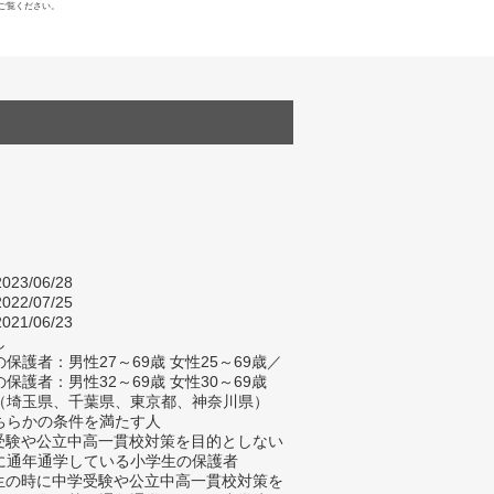
ご覧ください。
023/06/28
022/07/25
021/06/23
し
保護者：男性27～69歳 女性25～69歳／
保護者：男性32～69歳 女性30～69歳
（埼玉県、千葉県、東京都、神奈川県）
ちらかの条件を満たす人
学受験や公立中高一貫校対策を目的としない
に通年通学している小学生の保護者
学生の時に中学受験や公立中高一貫校対策を