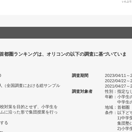
いた上で
塾 首都圏ランキングは、オリコンの以下の調査に基づいていま
0
調査期間
2023/04/11～2
2022/04/22～2
94人（全国調査における総サンプル
2021/04/27～2
調査対象者
性別：指定な
年齢：小学生の
中学生の
校対策を目的とせず、小学生を
地域：首都圏
ムに沿った形で集団授業を行っ
条件：以下ど
1)中
する
集団塾
2)小