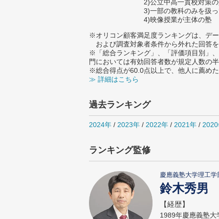
2)公立中高一貫校対策
3)一部の教科のみを扱
4)映像授業が主体の塾
※オリコン顧客満足度ランキングは、デー
および調査対象者条件から外れた回答を
※「総合ランキング」、「評価項目別」、
門においては有効回答者数が規定人数の半
※総合得点が60.0点以上で、他人に薦
≫ 詳細はこちら
過去ランキング
2024年
/
2023年
/
2022年
/
2021年
/
202
ランキング監修
慶應義塾大学理工学
鈴木秀男
【経歴】
1989年慶應義塾