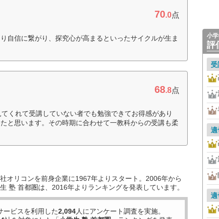
70
.0
点
小学
なり自信に繋がり、探究心が高まるといったサイクルが生ま
評
受
68
.8
点
見てくれて受講していない者でも勉強できてお得感があり
いたと思います。その時期に合わせて一教科からの受講も柔
適
）
オリコンを前身企業に1967年よりスタート。2006年から
 塾 首都圏は、2016年よりランキングを発表しています。
適
サービスを利用した
2,094
人にアンケート調査を実施。