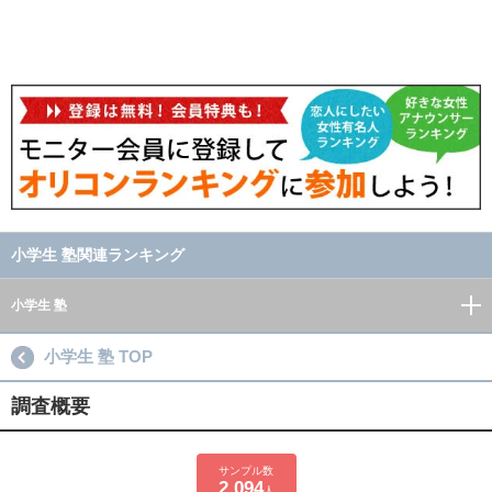
小学生 塾関連ランキング
小学生 塾
小学生 塾 TOP
調査概要
サンプル数
2,094
人