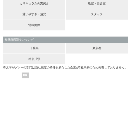
カリキュラムの充実さ
教室・自習室
通いやすさ・治安
スタッフ
情報提供
都道府県別ランキング
千葉県
東京都
神奈川県
※文字がグレーの部門は当社規定の条件を満たした企業が2社未満のため発表しておりません。
PR