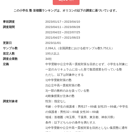
この小学生 塾 首都圏ランキングは、オリコンの以下の調査に基づいています。
事前調査
2023/01/17～2023/04/10
調査期間
2023/04/11～2023/06/28
2022/04/22～2022/07/25
2021/04/27～2021/06/23
更新日
2023/11/01
サンプル数
2,094人（全国調査における総サンプル数5,752人）
規定人数
100人以上
調査企業数
34社
定義
中学受験や公立中高一貫校対策を目的とせず、小学生を対象に
一定のカリキュラムに沿った形で集団授業を行っている塾
ただし、以下は対象外とする
1)中学受験対策の塾
2)公立中高一貫校対策の塾
3)一部の教科のみを扱っている塾
4)映像授業が主体の塾
調査対象者
性別：指定なし
年齢：小学生の保護者：男性27～69歳 女性25～69歳／中学生
の保護者：男性32～69歳 女性30～69歳
地域：首都圏（埼玉県、千葉県、東京都、神奈川県）
条件：以下どちらかの条件を満たす人
1)中学受験や公立中高一貫校対策を目的としない集団塾に通年