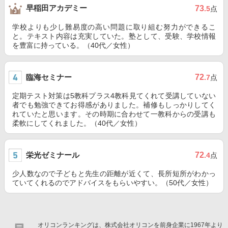
早稲田アカデミー
73
.5
点
学校よりも少し難易度の高い問題に取り組む努力ができるこ
と。テキスト内容は充実していた。塾として、受験、学校情報
を豊富に持っている。（40代／女性）
臨海セミナー
72
.7
点
定期テスト対策は5教科プラス4教科見てくれて受講していない
者でも勉強できてお得感がありました。補修もしっかりしてく
れていたと思います。その時期に合わせて一教科からの受講も
柔軟にしてくれました。（40代／女性）
栄光ゼミナール
72
.4
点
少人数なので子どもと先生の距離が近くて、長所短所がわかっ
ていてくれるのでアドバイスをもらいやすい。（50代／女性）
オリコンランキングは、株式会社オリコンを前身企業に1967年より