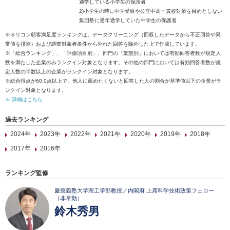
通学している小学生の保護者
2)小学生の時に中学受験や公立中高一貫校対策を目的としない
集団塾に通年通学していた中学生の保護者
※オリコン顧客満足度ランキングは、データクリーニング（回収したデータから不正回答や異
常値を排除）および調査対象者条件から外れた回答を除外した上で作成しています。
※「総合ランキング」、「評価項目別」、部門の「業態別」においては有効回答者数が規定人
数を満たした企業のみランクイン対象となります。その他の部門においては有効回答者数が規
定人数の半数以上の企業がランクイン対象となります。
※総合得点が60.0点以上で、他人に薦めたくないと回答した人の割合が基準値以下の企業がラ
ンクイン対象となります。
≫ 詳細はこちら
過去ランキング
2024年
2023年
2022年
2021年
2020年
2019年
2018年
2017年
2016年
ランキング監修
慶應義塾大学理工学部教授／内閣府 上席科学技術政策フェロー
（非常勤）
鈴木秀男