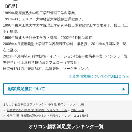
【経歴】
1989年慶應義塾大学理工学部管理工学科卒業。
1992年ロチェスター大学経営大学院修士課程修了。
1996年東京工業大学大学院理工学研究科博士課程経営工学専攻修了。博士（工
学）取得。
1996年筑波大学社会工学系・講師。2002年6月同助教授。
2008年4月慶應義塾大学理工学部管理工学科・准教授。2011年4月同教授、現
在に至る。
2023年4月内閣府 科学技術・イノベーション推進事務局参事官（インフラ・防
災担当）付上席科学技術政策フェロー（非常勤）
研究分野は応用統計解析、品質管理、マーケティング。
≫鈴木研究室についての詳細はこちら
顧客満足度について
オリコン顧客満足度ランキング
小学生 塾ランキング・比較
おすすめの小学生 塾 首都圏ランキング・比較
2023年版
小学生 塾 首都圏の通いやすさ・治安ランキング・口コミ情報
オリコン顧客満足度
ランキング一覧