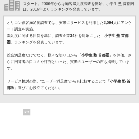
スタート。2006年からは顧客満足度調査を開始。小学生 塾 首都圏
は、2016年よりランキングを発表しています。
オリコン顧客満足度調査では、実際にサービスを利用した
2,094
人にアンケ
ート調査を実施。
満足度に関する回答を基に、調査企業
34
社を対象にした「
小学生 塾 首都
圏
」ランキングを発表しています。
総合満足度だけでなく、様々な切り口から「
小学生 塾 首都圏
」を評価。さ
らに回答者の口コミや評判といった、実際のユーザーの声も掲載していま
す。
サービス検討の際、“ユーザー満足度”からも比較することで「
小学生 塾 首
都圏
」選びにお役立てください。
PR