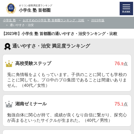
オリコン顧客満足度ランキング
小学生 塾 首都圏
小学生 塾
おすすめの小学生 塾 首都圏ランキング・比較
2023年版
通いやすさ・治安
【2023年】小学生 塾 首都圏の通いやすさ・治安ランキング・比較
通いやすさ・治安 満足度ランキング
高校受験ステップ
76
.9
点
兎に角情報をよくもっています。子供のことに関しても学校の
ことに関しても。プロ中のプロ集団であることは間違いありま
せん。（40代／女性）
湘南ゼミナール
75
.1
点
勉強自体に関心が持て、成績が良くなり自信に繋がり、探究心
が高まるといったサイクルが生まれた。（40代／男性）