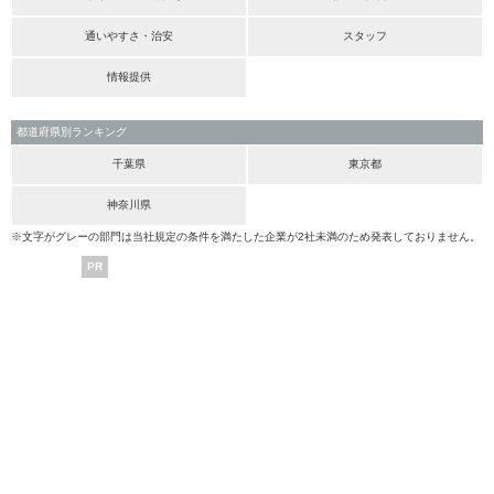
通いやすさ・治安
スタッフ
情報提供
都道府県別ランキング
千葉県
東京都
神奈川県
※文字がグレーの部門は当社規定の条件を満たした企業が2社未満のため発表しておりません。
PR