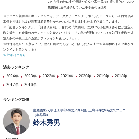
2)小学生の時に中学受験や公立中高一貫校対策を目的としない
集団塾に通年通学していた中学生の保護者
※オリコン顧客満足度ランキングは、データクリーニング（回収したデータから不正回答や異
常値を排除）および調査対象者条件から外れた回答を除外した上で作成しています。
※「総合ランキング」、「評価項目別」、部門の「業態別」においては有効回答者数が規定人
数を満たした企業のみランクイン対象となります。その他の部門においては有効回答者数が規
定人数の半数以上の企業がランクイン対象となります。
※総合得点が60.0点以上で、他人に薦めたくないと回答した人の割合が基準値以下の企業がラ
ンクイン対象となります。
≫ 詳細はこちら
過去ランキング
2024年
2023年
2022年
2021年
2020年
2019年
2018年
2017年
2016年
ランキング監修
慶應義塾大学理工学部教授／内閣府 上席科学技術政策フェロー
（非常勤）
鈴木秀男