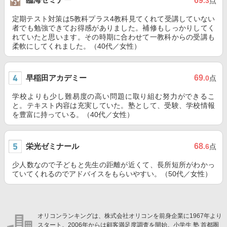
69
.3
点
定期テスト対策は5教科プラス4教科見てくれて受講していない
者でも勉強できてお得感がありました。補修もしっかりしてく
れていたと思います。その時期に合わせて一教科からの受講も
柔軟にしてくれました。（40代／女性）
早稲田アカデミー
69
.0
点
学校よりも少し難易度の高い問題に取り組む努力ができるこ
と。テキスト内容は充実していた。塾として、受験、学校情報
を豊富に持っている。（40代／女性）
栄光ゼミナール
68
.6
点
少人数なので子どもと先生の距離が近くて、長所短所がわかっ
ていてくれるのでアドバイスをもらいやすい。（50代／女性）
オリコンランキングは、株式会社オリコンを前身企業に1967年より
スタート。2006年からは顧客満足度調査を開始。小学生 塾 首都圏