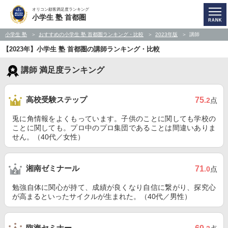
オリコン顧客満足度ランキング
小学生 塾 首都圏
小学生 塾
おすすめの小学生 塾 首都圏ランキング・比較
2023年版
講師
【2023年】小学生 塾 首都圏の講師ランキング・比較
講師 満足度ランキング
高校受験ステップ
75
.2
点
兎に角情報をよくもっています。子供のことに関しても学校の
ことに関しても。プロ中のプロ集団であることは間違いありま
せん。（40代／女性）
湘南ゼミナール
71
.0
点
勉強自体に関心が持て、成績が良くなり自信に繋がり、探究心
が高まるといったサイクルが生まれた。（40代／男性）
臨海セミナー