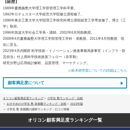
【経歴】
1989年慶應義塾大学理工学部管理工学科卒業。
1992年ロチェスター大学経営大学院修士課程修了。
1996年東京工業大学大学院理工学研究科博士課程経営工学専攻修了。博士（工
学）取得。
1996年筑波大学社会工学系・講師。2002年6月同助教授。
2008年4月慶應義塾大学理工学部管理工学科・准教授。2011年4月同教授、現
在に至る。
2023年4月内閣府 科学技術・イノベーション推進事務局参事官（インフラ・防
災担当）付上席科学技術政策フェロー（非常勤）
研究分野は応用統計解析、品質管理、マーケティング。
≫鈴木研究室についての詳細はこちら
顧客満足度について
オリコン顧客満足度ランキング
小学生 塾ランキング・比較
おすすめの小学生 塾 首都圏ランキング・比較
2023年版
小学生 塾 首都圏の講師ランキング・口コミ情報
オリコン顧客満足度
ランキング一覧