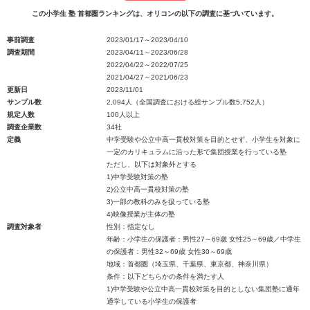
この小学生 塾 首都圏ランキングは、オリコンの以下の調査に基づいています。
事前調査
2023/01/17～2023/04/10
調査期間
2023/04/11～2023/06/28
2022/04/22～2022/07/25
2021/04/27～2021/06/23
更新日
2023/11/01
サンプル数
2,094人（全国調査における総サンプル数5,752人）
規定人数
100人以上
調査企業数
34社
定義
中学受験や公立中高一貫校対策を目的とせず、小学生を対象に
一定のカリキュラムに沿った形で集団授業を行っている塾
ただし、以下は対象外とする
1)中学受験対策の塾
2)公立中高一貫校対策の塾
3)一部の教科のみを扱っている塾
4)映像授業が主体の塾
調査対象者
性別：指定なし
年齢：小学生の保護者：男性27～69歳 女性25～69歳／中学生
の保護者：男性32～69歳 女性30～69歳
地域：首都圏（埼玉県、千葉県、東京都、神奈川県）
条件：以下どちらかの条件を満たす人
1)中学受験や公立中高一貫校対策を目的としない集団塾に通年
通学している小学生の保護者