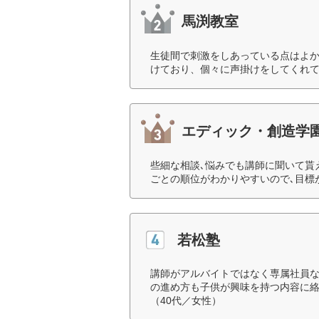
馬渕教室
生徒間で刺激をしあっている点はよ
けており、個々に声掛けをしてくれて
エディック・創造学
些細な相談､悩みでも講師に聞いて貰
ごとの順位がわかりやすいので､目標
若松塾
講師がアルバイトではなく専属社員
の進め方も子供が興味を持つ内容に
（40代／女性）