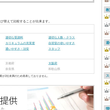
教
並び替えて比較することが出来ます。
適切な受講料
適切な人数・クラス
通
カリキュラムの充実度
自習室の使いやすさ
通いやすさ・治安
スタッフ
京都府
大阪府
奈良県
和歌山県
ス
業が2社未満のため発表しておりません。
情