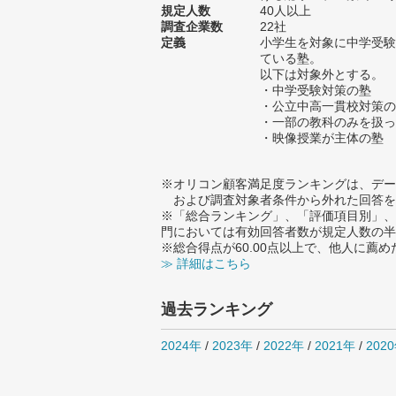
規定人数
40人以上
調査企業数
22社
定義
小学生を対象に中学受験
ている塾。
以下は対象外とする。
・中学受験対策の塾
・公立中高一貫校対策の
・一部の教科のみを扱っ
・映像授業が主体の塾
※オリコン顧客満足度ランキングは、デー
および調査対象者条件から外れた回答を
※「総合ランキング」、「評価項目別」、
門においては有効回答者数が規定人数の半
※総合得点が60.00点以上で、他人に
≫ 詳細はこちら
過去ランキング
2024年
/
2023年
/
2022年
/
2021年
/
202