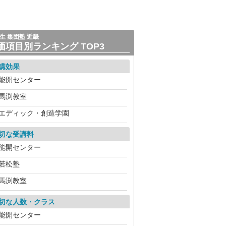
生 集団塾 近畿
価項目別ランキング TOP3
講効果
能開センター
馬渕教室
エディック・創造学園
切な受講料
能開センター
若松塾
馬渕教室
切な人数・クラス
能開センター