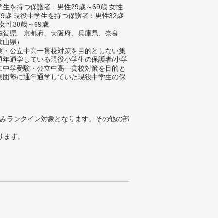
生を持つ保護者：男性29歳～69歳 女性
69歳 現役中学生を持つ保護者：男性32歳
 女性30歳～69歳
滋賀県、京都府、大阪府、兵庫県、奈良
歌山県）
験・公立中高一貫校対策を目的としない集
通年通学している現役小学生の保護者/小学
に中学受験・公立中高一貫校対策を目的と
集団塾に通年通学していた現役中学生の保
みランクイン対象となります。その他の部
ります。