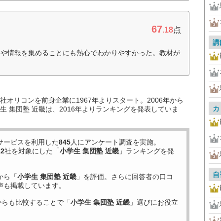
67
.18
点
講
向や情報を集めることにも熱心でわかりやすかった。教材が
オリコンを前身企業に1967年よりスタート。2006年から
カ
 集団塾 近畿は、2016年よりランキングを発表していま
サービスを利用した
845
人にアンケート調査を実施。
22
社を対象にした「
小学生 集団塾 近畿
」ランキングを発
自
から「
小学生 集団塾 近畿
」を評価。さらに回答者の口コ
声も掲載しています。
からも比較することで「
小学生 集団塾 近畿
」選びにお役立