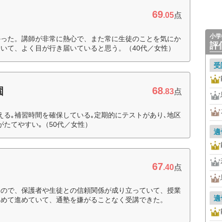
69
.05
点
小学
かった。講師が非常に熱心で、また常に生徒のことを気にか
評
いて、よく目が行き届いていると思う。（40代／女性）
受
68
園
.83
点
える｡補習時間を確保している｡定期的にテストがあり､地区
がたてやすい｡（50代／女性）
適
67
.40
点
なので、保護者や生徒との信頼関係が成り立っていて、授業
適
絡めて進めていて、通塾を嫌がることなく受講できた。