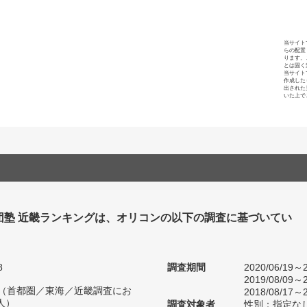
当サイト
らの配置
ります。
とは固く
当サイト
作成した
出された
いた上で
団塾 近畿ランキングは、オリコンの以下の調査に基づいてい
8
調査期間
2020/06/19～2
2019/08/09～2
人（首都圏／東海／近畿調査にお
2018/08/17～2
人）
調査対象者
性別：指定な