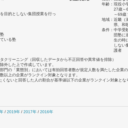
年齢：現役小学
27歳～
を目的としない集団授業を行っ
～69歳
地域：近畿（
県、和
条件：中学受
塾
団塾に
ている塾
生の時
しない
護者
タクリーニング（回収したデータから不正回答や異常値を排除）
除外した上で作成しています。
部門の「業態別」においては有効回答者数が規定人数を満たした企業の
数以上の企業がランクイン対象となります。
薦めたくないと回答した人の割合が基準値以下の企業がランクイン対象とな
0年
/
2019年
/
2017年
/
2016年