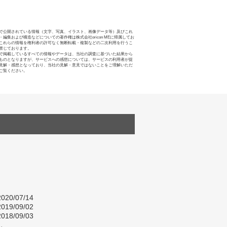
で公開されている情報（文字、写真、イラスト、画像データ等）及びこれ
・編集および構造などについての著作権は株式会社oricon MEに帰属してお
これらの情報を権利者の許可なく無断転載・複製などの二次利用を行うこ
禁じております。
で掲載しているすべての情報やデータは、当社の調査に基づいた結果から
ものとなりますが、サービスへの感想については、サービスの利用者が提
見解・感想となっており、当社の見解・意見ではないことをご理解いただ
ご覧ください。
020/07/14
019/09/02
018/09/03
し