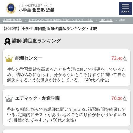
オリコン顧客満足度ランキング
小学生 集団塾 近畿
小学生 集団塾
おすすめの小学生 集団塾 近畿ランキング・比較
2020年版
講師
【2020年】小学生 集団塾 近畿の講師ランキング・比較
講師 満足度ランキング
能開センター
73
.40
点
生徒の学習意欲を高めることを念頭において指導をしているた
め、詰め込みにならず、分からないところはすぐに聞いて自ら
解決をするような働きかけをしている。（40代／男性）
エディック・創造学園
70
.30
点
些細な相談､悩みでも講師に聞いて貰える｡補習時間を確保して
いる｡定期的にテストがあり､地区ごとの順位がわかりやすいの
で､目標がたてやすい｡（50代／女性）