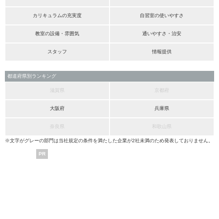
カリキュラムの充実度
自習室の使いやすさ
教室の設備・雰囲気
通いやすさ・治安
スタッフ
情報提供
都道府県別ランキング
滋賀県
京都府
大阪府
兵庫県
奈良県
和歌山県
※文字がグレーの部門は当社規定の条件を満たした企業が2社未満のため発表しておりません。
PR