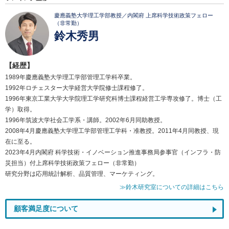
慶應義塾大学理工学部教授／内閣府 上席科学技術政策フェロー
（非常勤）
鈴木秀男
【経歴】
1989年慶應義塾大学理工学部管理工学科卒業。
1992年ロチェスター大学経営大学院修士課程修了。
1996年東京工業大学大学院理工学研究科博士課程経営工学専攻修了。博士（工
学）取得。
1996年筑波大学社会工学系・講師。2002年6月同助教授。
2008年4月慶應義塾大学理工学部管理工学科・准教授。2011年4月同教授、現
在に至る。
2023年4月内閣府 科学技術・イノベーション推進事務局参事官（インフラ・防
災担当）付上席科学技術政策フェロー（非常勤）
研究分野は応用統計解析、品質管理、マーケティング。
≫鈴木研究室についての詳細はこちら
顧客満足度について