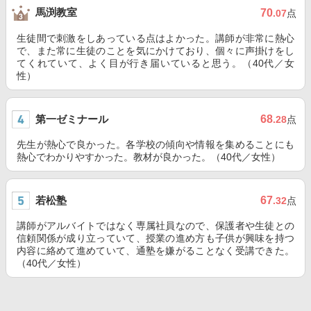
馬渕教室
70
.07
点
生徒間で刺激をしあっている点はよかった。講師が非常に熱心
で、また常に生徒のことを気にかけており、個々に声掛けをし
てくれていて、よく目が行き届いていると思う。（40代／女
性）
第一ゼミナール
68
.28
点
先生が熱心で良かった。各学校の傾向や情報を集めることにも
熱心でわかりやすかった。教材が良かった。（40代／女性）
若松塾
67
.32
点
講師がアルバイトではなく専属社員なので、保護者や生徒との
信頼関係が成り立っていて、授業の進め方も子供が興味を持つ
内容に絡めて進めていて、通塾を嫌がることなく受講できた。
（40代／女性）