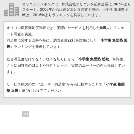
オリコンランキングは、株式会社オリコンを前身企業に1967年より
スタート。2006年からは顧客満足度調査を開始。小学生 集団塾 近
畿は、2016年よりランキングを発表しています。
オリコン顧客満足度調査では、実際にサービスを利用した
845
人にアンケ
ート調査を実施。
満足度に関する回答を基に、調査企業
22
社を対象にした「
小学生 集団塾 近
畿
」ランキングを発表しています。
総合満足度だけでなく、様々な切り口から「
小学生 集団塾 近畿
」を評価。
さらに回答者の口コミや評判といった、実際のユーザーの声も掲載してい
ます。
サービス検討の際、“ユーザー満足度”からも比較することで「
小学生 集団
塾 近畿
」選びにお役立てください。
PR