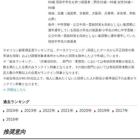
69歳 現役中学生を持つ保護者：男性32歳～69歳 女性30歳～
69歳
地域：近畿（滋賀県、京都府、大阪府、兵庫県、奈良県、和歌
山県）
条件：中学受験・公立中高一貫校対策を目的としない集団塾に
通年通学している現役小学生の保護者/小学生の時に中学受験・
公立中高一貫校対策を目的としない集団塾に通年通学していた
現役中学生の保護者
※オリコン顧客満足度ランキングは、データクリーニング（回収したデータから不正回答や異
常値を排除）および調査対象者条件から外れた回答を除外した上で作成しています。
※「総合ランキング」、「評価項目別」、部門の「業態別」においては有効回答者数が規定人
数を満たした企業のみランクイン対象となります。その他の部門においては有効回答者数が規
定人数の半数以上の企業がランクイン対象となります。
※総合得点が60.00点以上で、他人に薦めたくないと回答した人の割合が基準値以下の企業がラ
ンクイン対象となります。
≫ 詳細はこちら
過去ランキング
2024年
2023年
2022年
2021年
2020年
2019年
2017年
2016年
推奨意向