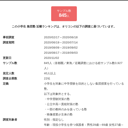
サンプル数
845
人
この小学生 集団塾 近畿ランキングは、オリコンの以下の調査に基づいています。
事前調査
2020/02/17～2020/06/18
調査期間
2020/06/19～2020/07/14
2019/08/09～2019/09/02
2018/08/17～2018/09/03
更新日
2020/11/02
サンプル数
845人（首都圏／東海／近畿調査における総サンプル数3,927
人）
規定人数
40人以上
調査企業数
22社
定義
小学生を対象に中学受験を目的としない集団授業を行っている
塾。
以下は対象外とする。
・中学受験対策の塾
・公立中高一貫校対策の塾
・一部の教科のみを扱っている塾
・映像授業が主体の塾
調査対象者
性別：指定なし
年齢：現役小学生を持つ保護者：男性29歳～69歳 女性27歳～