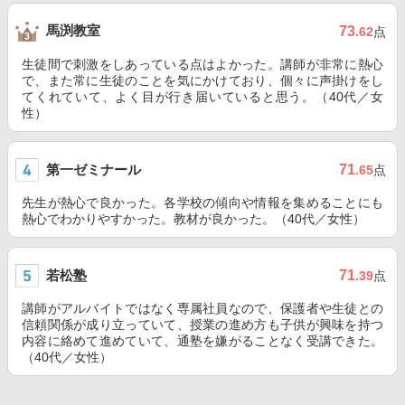
馬渕教室
73
.62
点
生徒間で刺激をしあっている点はよかった。講師が非常に熱心
で、また常に生徒のことを気にかけており、個々に声掛けをし
てくれていて、よく目が行き届いていると思う。（40代／女
性）
第一ゼミナール
71
.65
点
先生が熱心で良かった。各学校の傾向や情報を集めることにも
熱心でわかりやすかった。教材が良かった。（40代／女性）
若松塾
71
.39
点
講師がアルバイトではなく専属社員なので、保護者や生徒との
信頼関係が成り立っていて、授業の進め方も子供が興味を持つ
内容に絡めて進めていて、通塾を嫌がることなく受講できた。
（40代／女性）