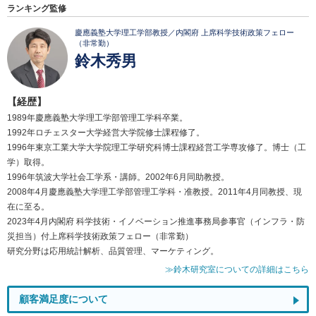
ランキング監修
慶應義塾大学理工学部教授／内閣府 上席科学技術政策フェロー
（非常勤）
鈴木秀男
【経歴】
1989年慶應義塾大学理工学部管理工学科卒業。
1992年ロチェスター大学経営大学院修士課程修了。
1996年東京工業大学大学院理工学研究科博士課程経営工学専攻修了。博士（工
学）取得。
1996年筑波大学社会工学系・講師。2002年6月同助教授。
2008年4月慶應義塾大学理工学部管理工学科・准教授。2011年4月同教授、現
在に至る。
2023年4月内閣府 科学技術・イノベーション推進事務局参事官（インフラ・防
災担当）付上席科学技術政策フェロー（非常勤）
研究分野は応用統計解析、品質管理、マーケティング。
≫鈴木研究室についての詳細はこちら
顧客満足度について