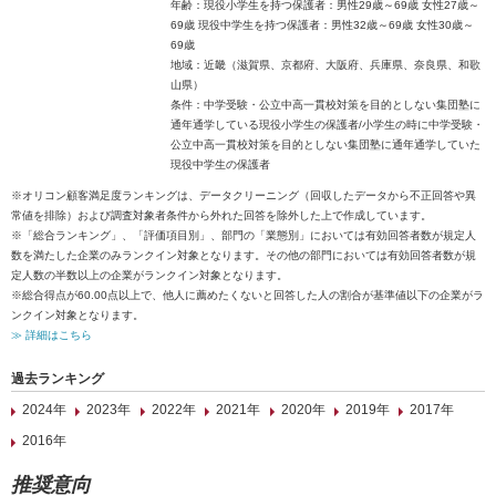
年齢：現役小学生を持つ保護者：男性29歳～69歳 女性27歳～
69歳 現役中学生を持つ保護者：男性32歳～69歳 女性30歳～
69歳
地域：近畿（滋賀県、京都府、大阪府、兵庫県、奈良県、和歌
山県）
条件：中学受験・公立中高一貫校対策を目的としない集団塾に
通年通学している現役小学生の保護者/小学生の時に中学受験・
公立中高一貫校対策を目的としない集団塾に通年通学していた
現役中学生の保護者
※オリコン顧客満足度ランキングは、データクリーニング（回収したデータから不正回答や異
常値を排除）および調査対象者条件から外れた回答を除外した上で作成しています。
※「総合ランキング」、「評価項目別」、部門の「業態別」においては有効回答者数が規定人
数を満たした企業のみランクイン対象となります。その他の部門においては有効回答者数が規
定人数の半数以上の企業がランクイン対象となります。
※総合得点が60.00点以上で、他人に薦めたくないと回答した人の割合が基準値以下の企業がラ
ンクイン対象となります。
≫ 詳細はこちら
過去ランキング
2024年
2023年
2022年
2021年
2020年
2019年
2017年
2016年
推奨意向