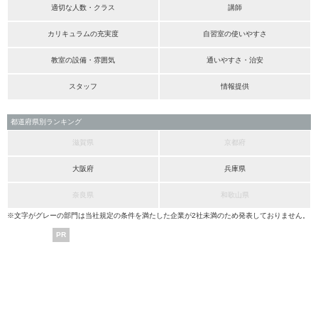
適切な人数・クラス
講師
カリキュラムの充実度
自習室の使いやすさ
教室の設備・雰囲気
通いやすさ・治安
スタッフ
情報提供
都道府県別ランキング
滋賀県
京都府
大阪府
兵庫県
奈良県
和歌山県
※文字がグレーの部門は当社規定の条件を満たした企業が2社未満のため発表しておりません。
PR