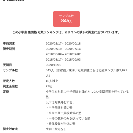
サンプル数
845
人
この小学生 集団塾 近畿ランキングは、オリコンの以下の調査に基づいています。
事前調査
2020/02/17～2020/06/18
調査期間
2020/06/19～2020/07/14
2019/08/09～2019/09/02
2018/08/17～2018/09/03
更新日
2020/11/02
サンプル数
845人（首都圏／東海／近畿調査における総サンプル数3,927
人）
規定人数
40人以上
調査企業数
22社
定義
小学生を対象に中学受験を目的としない集団授業を行っている
塾。
以下は対象外とする。
・中学受験対策の塾
・公立中高一貫校対策の塾
・一部の教科のみを扱っている塾
・映像授業が主体の塾
調査対象者
性別：指定なし