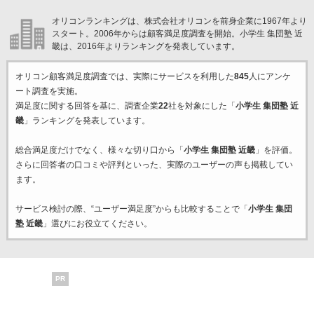
オリコンランキングは、株式会社オリコンを前身企業に1967年より
スタート。2006年からは顧客満足度調査を開始。小学生 集団塾 近
畿は、2016年よりランキングを発表しています。
オリコン顧客満足度調査では、実際にサービスを利用した
845
人にアンケ
ート調査を実施。
満足度に関する回答を基に、調査企業
22
社を対象にした「
小学生 集団塾 近
畿
」ランキングを発表しています。
総合満足度だけでなく、様々な切り口から「
小学生 集団塾 近畿
」を評価。
さらに回答者の口コミや評判といった、実際のユーザーの声も掲載してい
ます。
サービス検討の際、“ユーザー満足度”からも比較することで「
小学生 集団
塾 近畿
」選びにお役立てください。
PR