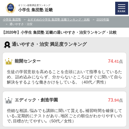
オリコン顧客満足度ランキング
小学生 集団塾 近畿
小学生 集団塾
おすすめの小学生 集団塾 近畿ランキング・比較
2020年版
通いやすさ・治安
【2020年】小学生 集団塾 近畿の通いやすさ・治安ランキング・比較
通いやすさ・治安 満足度ランキング
能開センター
74
.41
点
生徒の学習意欲を高めることを念頭において指導をしているた
め、詰め込みにならず、分からないところはすぐに聞いて自ら
解決をするような働きかけをしている。（40代／男性）
エディック・創造学園
73
.94
点
些細な相談､悩みでも講師に聞いて貰える｡補習時間を確保して
いる｡定期的にテストがあり､地区ごとの順位がわかりやすいの
で､目標がたてやすい｡（50代／女性）