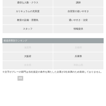
適切な人数・クラス
講師
カリキュラムの充実度
自習室の使いやすさ
教室の設備・雰囲気
通いやすさ・治安
スタッフ
情報提供
都道府県別ランキング
滋賀県
京都府
大阪府
兵庫県
奈良県
和歌山県
※文字がグレーの部門は当社規定の条件を満たした企業が2社未満のため発表しておりません。
PR