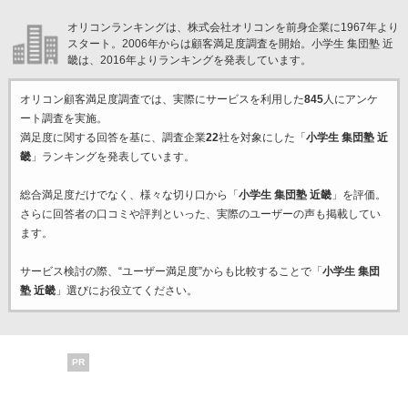
オリコンランキングは、株式会社オリコンを前身企業に1967年より
スタート。2006年からは顧客満足度調査を開始。小学生 集団塾 近
畿は、2016年よりランキングを発表しています。
オリコン顧客満足度調査では、実際にサービスを利用した
845
人にアンケ
ート調査を実施。
満足度に関する回答を基に、調査企業
22
社を対象にした「
小学生 集団塾 近
畿
」ランキングを発表しています。
総合満足度だけでなく、様々な切り口から「
小学生 集団塾 近畿
」を評価。
さらに回答者の口コミや評判といった、実際のユーザーの声も掲載してい
ます。
サービス検討の際、“ユーザー満足度”からも比較することで「
小学生 集団
塾 近畿
」選びにお役立てください。
PR