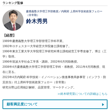
ランキング監修
慶應義塾大学理工学部教授／内閣府 上席科学技術政策フェロー
（非常勤）
鈴木秀男
【経歴】
1989年慶應義塾大学理工学部管理工学科卒業。
1992年ロチェスター大学経営大学院修士課程修了。
1996年東京工業大学大学院理工学研究科博士課程経営工学専攻修了。博士（工
学）取得。
1996年筑波大学社会工学系・講師。2002年6月同助教授。
2008年4月慶應義塾大学理工学部管理工学科・准教授。2011年4月同教授、現
在に至る。
2023年4月内閣府 科学技術・イノベーション推進事務局参事官（インフラ・防
災担当）付上席科学技術政策フェロー（非常勤）
研究分野は応用統計解析、品質管理、マーケティング。
≫鈴木研究室についての詳細はこちら
顧客満足度について