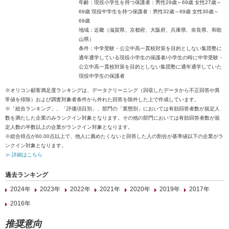
年齢：現役小学生を持つ保護者：男性29歳～69歳 女性27歳～
69歳 現役中学生を持つ保護者：男性32歳～69歳 女性30歳～
69歳
地域：近畿（滋賀県、京都府、大阪府、兵庫県、奈良県、和歌
山県）
条件：中学受験・公立中高一貫校対策を目的としない集団塾に
通年通学している現役小学生の保護者/小学生の時に中学受験・
公立中高一貫校対策を目的としない集団塾に通年通学していた
現役中学生の保護者
※オリコン顧客満足度ランキングは、データクリーニング（回収したデータから不正回答や異
常値を排除）および調査対象者条件から外れた回答を除外した上で作成しています。
※「総合ランキング」、「評価項目別」、部門の「業態別」においては有効回答者数が規定人
数を満たした企業のみランクイン対象となります。その他の部門においては有効回答者数が規
定人数の半数以上の企業がランクイン対象となります。
※総合得点が60.00点以上で、他人に薦めたくないと回答した人の割合が基準値以下の企業がラ
ンクイン対象となります。
≫ 詳細はこちら
過去ランキング
2024年
2023年
2022年
2021年
2020年
2019年
2017年
2016年
推奨意向