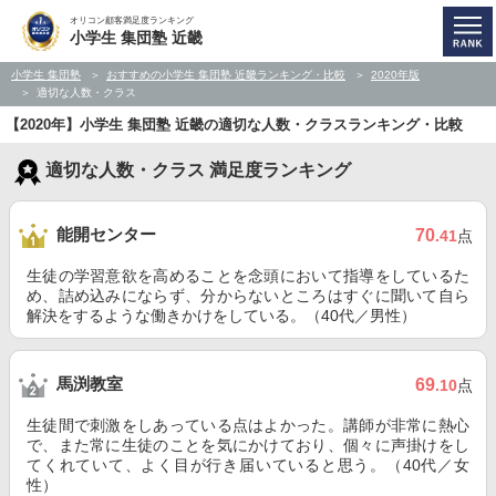
オリコン顧客満足度ランキング
小学生 集団塾 近畿
小学生 集団塾
おすすめの小学生 集団塾 近畿ランキング・比較
2020年版
適切な人数・クラス
【2020年】小学生 集団塾 近畿の適切な人数・クラスランキング・比較
適切な人数・クラス 満足度ランキング
能開センター
70
.41
点
生徒の学習意欲を高めることを念頭において指導をしているた
め、詰め込みにならず、分からないところはすぐに聞いて自ら
解決をするような働きかけをしている。（40代／男性）
馬渕教室
69
.10
点
生徒間で刺激をしあっている点はよかった。講師が非常に熱心
で、また常に生徒のことを気にかけており、個々に声掛けをし
てくれていて、よく目が行き届いていると思う。（40代／女
性）