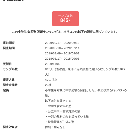
サンプル数
845
人
この小学生 集団塾 近畿ランキングは、オリコンの以下の調査に基づいています。
事前調査
2020/02/17～2020/06/18
調査期間
2020/06/19～2020/07/14
2019/08/09～2019/09/02
2018/08/17～2018/09/03
更新日
2020/11/02
サンプル数
845人（首都圏／東海／近畿調査における総サンプル数3,927
人）
規定人数
40人以上
調査企業数
22社
定義
小学生を対象に中学受験を目的としない集団授業を行っている
塾。
以下は対象外とする。
・中学受験対策の塾
・公立中高一貫校対策の塾
・一部の教科のみを扱っている塾
・映像授業が主体の塾
調査対象者
性別：指定なし