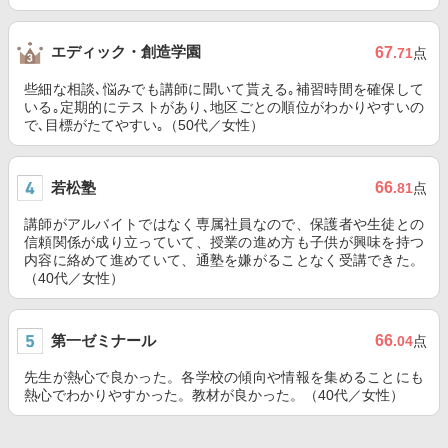
エディック・創造学園
67
.71
点
些細な相談､悩みでも講師に聞いて貰える｡補習時間を確保して
いる｡定期的にテストがあり､地区ごとの順位がわかりやすいの
で､目標がたてやすい｡（50代／女性）
若松塾
66
.81
点
講師がアルバイトではなく専属社員なので、保護者や生徒との
信頼関係が成り立っていて、授業の進め方も子供が興味を持つ
内容に絡めて進めていて、通塾を嫌がることなく受講できた。
（40代／女性）
第一ゼミナール
66
.04
点
先生が熱心で良かった。各学校の傾向や情報を集めることにも
熱心でわかりやすかった。教材が良かった。（40代／女性）