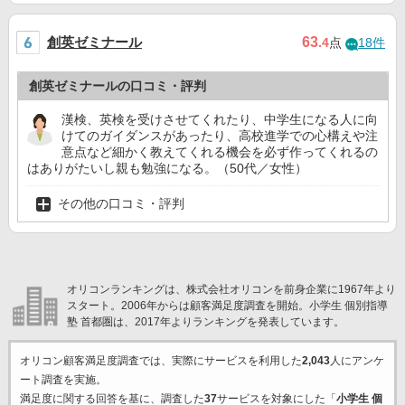
創英ゼミナール
63
.4
点
18件
創英ゼミナールの口コミ・評判
漢検、英検を受けさせてくれたり、中学生になる人に向
けてのガイダンスがあったり、高校進学での心構えや注
意点など細かく教えてくれる機会を必ず作ってくれるの
はありがたいし親も勉強になる。（50代／女性）
その他の口コミ・評判
オリコンランキングは、株式会社オリコンを前身企業に1967年より
スタート。2006年からは顧客満足度調査を開始。小学生 個別指導
塾 首都圏は、2017年よりランキングを発表しています。
オリコン顧客満足度調査では、実際にサービスを利用した
2,043
人にアンケ
ート調査を実施。
満足度に関する回答を基に、調査した
37
サービスを対象にした「
小学生 個