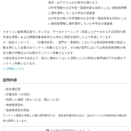
条件：以下どちらかの条件を満たす人
1)中学受験や公立中高一貫校対策を目的としない個別指導塾
に通年通学している小学生の保護者
2)小学生の時に中学受験や公立中高一貫校対策を目的としな
い個別指導塾に通年通学していた中学生の保護者
※オリコン顧客満足度ランキングは、データクリーニング（回収したデータから不正回答や異
常値を排除）および調査対象者条件から外れた回答を除外した上で作成しています。
※「総合ランキング」、「評価項目別」、部門の「業態別」においては有効回答者数が規定人
数を満たした企業のみランクイン対象となります。その他の部門においては有効回答者数が規
定人数の半数以上の企業がランクイン対象となります。
※総合得点が60.0点以上で、他人に薦めたくないと回答した人の割合が基準値以下の企業がラ
ンクイン対象となります。
≫ 詳細はこちら
設問内容
・総合満足度
・評価項目（小項目）
・利用した感想（良かった点・悪かった点）
・他者推奨意向
・他者推奨意向理由
アンケート調査を実施した際の質問事項です。満足度評価項目のほか、該当サービスの利用状況や検討内
容を質問しています。
その他の設問内容はこちら