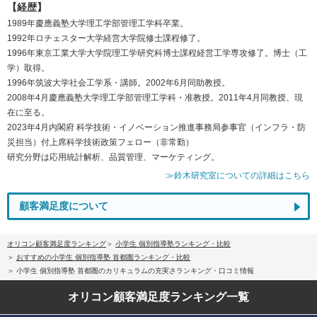
【経歴】
1989年慶應義塾大学理工学部管理工学科卒業。
1992年ロチェスター大学経営大学院修士課程修了。
1996年東京工業大学大学院理工学研究科博士課程経営工学専攻修了。博士（工
学）取得。
1996年筑波大学社会工学系・講師。2002年6月同助教授。
2008年4月慶應義塾大学理工学部管理工学科・准教授。2011年4月同教授、現
在に至る。
2023年4月内閣府 科学技術・イノベーション推進事務局参事官（インフラ・防
災担当）付上席科学技術政策フェロー（非常勤）
研究分野は応用統計解析、品質管理、マーケティング。
≫鈴木研究室についての詳細はこちら
顧客満足度について
オリコン顧客満足度ランキング
小学生 個別指導塾ランキング・比較
おすすめの小学生 個別指導塾 首都圏ランキング・比較
小学生 個別指導塾 首都圏のカリキュラムの充実さランキング・口コミ情報
オリコン顧客満足度
ランキング一覧