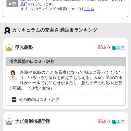
男
氏が行っています。
オリコンのランキングの概要については
こちら
。
カリキュラムの充実さ 満足度ランキング
明光義塾
66
.8
点
18件
明光義塾の口コミ・評判
進路や成績のことを親身になって相談に乗ってくれた
り、いろいろな情報を教えてもらえる。入室・退室の連
絡がメールでお知らせがきたり、急な欠席の対応や振替
が可能。（50代／女性）
その他の口コミ・評判
ナビ個別指導学院
66
.6
点
18件