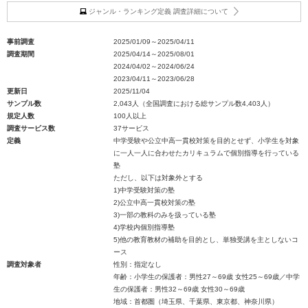
ジャンル・ランキング定義 調査詳細について
事前調査
2025/01/09～2025/04/11
調査期間
2025/04/14～2025/08/01
2024/04/02～2024/06/24
2023/04/11～2023/06/28
更新日
2025/11/04
サンプル数
2,043人（全国調査における総サンプル数4,403人）
規定人数
100人以上
調査サービス数
37サービス
定義
中学受験や公立中高一貫校対策を目的とせず、小学生を対象
に一人一人に合わせたカリキュラムで個別指導を行っている
塾
ただし、以下は対象外とする
1)中学受験対策の塾
2)公立中高一貫校対策の塾
3)一部の教科のみを扱っている塾
4)学校内個別指導塾
5)他の教育教材の補助を目的とし、単独受講を主としないコ
ース
調査対象者
性別：指定なし
年齢：小学生の保護者：男性27～69歳 女性25～69歳／中学
生の保護者：男性32～69歳 女性30～69歳
地域：首都圏（埼玉県、千葉県、東京都、神奈川県）