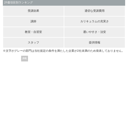
評価項目別ランキング
受講効果
適切な受講費用
講師
カリキュラムの充実さ
教室・自習室
通いやすさ・治安
スタッフ
提供情報
※文字がグレーの部門は当社規定の条件を満たした企業が2社未満のため発表しておりません。
PR