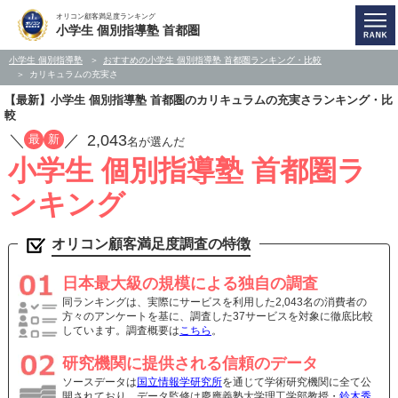
オリコン顧客満足度ランキング
小学生 個別指導塾 首都圏
小学生 個別指導塾
おすすめの小学生 個別指導塾 首都圏ランキング・比較
カリキュラムの充実さ
【最新】小学生 個別指導塾 首都圏のカリキュラムの充実さランキング・比
較
／
／
2,043
最
新
名が選んだ
小学生 個別指導塾 首都圏ラ
ンキング
オリコン顧客満足度調査の特徴
日本最大級の規模による独自の調査
同ランキングは、実際にサービスを利用した2,043名の消費者の
方々のアンケートを基に、調査した37サービスを対象に徹底比較
しています。調査概要は
こちら
。
研究機関に提供される信頼のデータ
ソースデータは
国立情報学研究所
を通じて学術研究機関に全て公
開されており、データ監修は慶應義塾大学理工学部教授・
鈴木秀