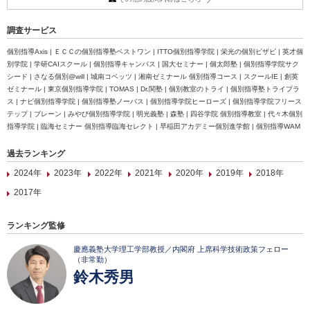
調査サービス
個別指導Axis | ＥＣＣの個別指導塾ベストワン | ITTO個別指導学院 | 栄光の個別ビザビ | 英才個
別学院 | 学研CAIスクール | 個別指導キャンパス | 国大セミナー | 個太郎塾 | 個別指導学院サク
シード | さなる個別@will | 城南コベッツ | 湘南ゼミナール 個別指導コース | スクールIE | 創英
ゼミナール | 東京個別指導学院 | TOMAS | Dr.関塾 | 個別教室のトライ | 個別指導塾トライプラ
ス | ナビ個別指導学院 | 個別指導塾ノーバス | 個別指導学院ヒーローズ | 個別指導学院フリース
テップ | ブレーン | みやび個別指導学院 | 明光義塾 | 森塾 | 四谷学院 個別指導教室 | 代々木個別
指導学院 | 臨海セミナー 個別指導臨海セレクト | 早稲田アカデミー個別進学館 | 個別指導WAM
過去ランキング
2024年
2023年
2022年
2021年
2020年
2019年
2018年
2017年
ランキング監修
慶應義塾大学理工学部教授／内閣府 上席科学技術政策フェロー
（非常勤）
鈴木秀男