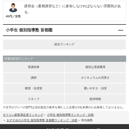
講習会（夏期講習など）に参加しなければならない雰囲気があ
る。
40代／女性
小学生 個別指導塾 首都圏
総合ランキング
評価項目別ランキング
受講効果
適切な受講費用
講師
カリキュラムの充実さ
教室・自習室
通いやすさ・治安
スタッフ
提供情報
※文字がグレーの部門は当社規定の条件を満たした企業が2社未満のため発表しておりません。
オリコン顧客満足度ランキング
小学生 個別指導塾ランキング・比較
おすすめの小学生 個別指導塾 首都圏ランキング・比較
明光義塾