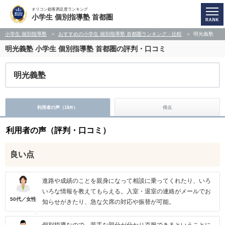
オリコン顧客満足度ランキング
小学生 個別指導塾 首都圏
小学生 個別指導塾
おすすめの小学生 個別指導塾 首都圏ランキング・比較
明光義塾
明光義塾
小学生 個別指導塾 首都圏の評判・口コミ
明光義塾
利用者の声（
18
）
得点
件
利用者の声（評判・口コミ）
良い点
進路や成績のことを親身になって相談に乗ってくれたり、いろ
いろな情報を教えてもらえる。入室・退室の連絡がメールでお
50代／女性
知らせがきたり、急な欠席の対応や振替が可能。