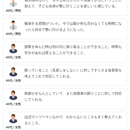
個別指導なので、苦手な部分が分かり克服できるということに
加えて、子ども自身が塾に行くことを楽しいと感じている。
40代／男性
勉強する習慣がついた。今では親が何も言わなくても時間にな
ったら自分で塾に行けるようになった。
40代／男性
授業を休んだ時は別の日に振り返ることができること。時間も
空きがあれば変えることができること。
40代／女性
困っていること（見直しをしない）に対してすぐさま改善策を
考えてくれて対応してくれる。
40代／女性
挨拶がきちんとしていて、また保護者の困りごとに対して対応
してくれる。
40代／女性
ほぼマンツーマンなので、わからないところもすぐ教えてくれ
るところ。
40代／女性