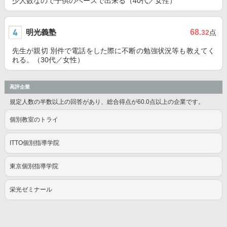
少人数なので子供のペースで出来る（40代／女性）
明光義塾
68
.32
点
先生が親切 別件で電話をした際に不断の勉強状況等も教えてく
れる。（30代／女性）
高評企業
規定人数の半数以上の回答があり、総合得点が60.0点以上の企業です。
個別教室のトライ
ITTO個別指導学院
東京個別指導学院
栄光ゼミナール