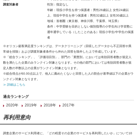
調査対象者
性別：指定なし
年齢：現役小学生を持つ保護者：男性26歳以上 女性24歳以
上、現役中学生を持つ保護者：男性32歳以上 女性30歳以上
地域：首都圏（東京都、神奈川県、千葉県、埼玉県）
条件：中学受験を目的としない個別指導の小学生向け学習塾に
通年通学している（したことのある）現役小学生/中学生の保護
者
※オリコン顧客満足度ランキングは、データクリーニング（回収したデータから不正回答や異
常値を排除）および調査対象者条件から外れた回答を除外した上で作成しています。
※「総合ランキング」、「評価項目別」、部門の「業態別」においては有効回答者数が規定人
数を満たした企業のみランクイン対象となります。その他の部門においては有効回答者数が規
定人数の半数以上の企業がランクイン対象となります。
※総合得点が60.00点以上で、他人に薦めたくないと回答した人の割合が基準値以下の企業がラ
ンクイン対象となります。
≫ 詳細はこちら
過去ランキング
2020年
2019年
2018年
2017年
再利用意向
調査企業のサービス利用者に、「どの程度その企業のサービスを再利用したいか」について10