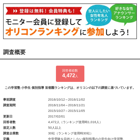
調査概要
回答者総数
4,472
人
この学習塾 小学生 個別指導 首都圏ランキングは、オリコンの以下の調査に基づいています。
事前調査
2016/10/12～2016/11/02
調査期間
2016/11/04～2016/11/21
2015/10/27～2015/11/05
更新日
2017/02/01
回答者数
4,472人（ランキング使用時1,016人）
規定人数
50人以上
調査企業数
30社（ランキング使用時30社）
定義
中学受験を目的としない個別指導の小学生向け学習塾