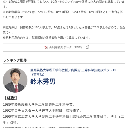
点～1点の10段階で評価してもらい、10点～6点のいずれかを回答した人の割合を算出していま
す。
※10段階聴取については、A=9-10回答、B=6-8回答、C=3-5回答、D=1-2回答として割合を算
出しております。
商標対象は、回答者数が100人以上で、10点または9点とした回答者が20％以上を占めている企
業です。
※再利用意向の％は、各選択肢の回答者数を用いて算出しています。
再利用意向データ（PDF）
ランキング監修
慶應義塾大学理工学部教授／内閣府 上席科学技術政策フェロー
（非常勤）
鈴木秀男
【経歴】
1989年慶應義塾大学理工学部管理工学科卒業。
1992年ロチェスター大学経営大学院修士課程修了。
1996年東京工業大学大学院理工学研究科博士課程経営工学専攻修了。博士（工
学）取得。