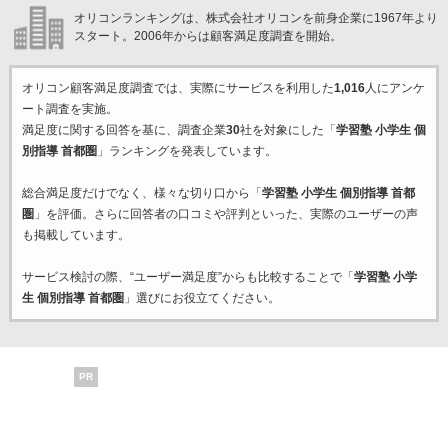
オリコンランキングは、株式会社オリコンを前身企業に1967年より
スタート。2006年からは顧客満足度調査を開始。
オリコン顧客満足度調査では、実際にサービスを利用した
1,016
人にアンケ
ート調査を実施。
満足度に関する回答を基に、調査企業
30
社を対象にした「
学習塾 小学生 個
別指導 首都圏
」ランキングを発表しています。
総合満足度だけでなく、様々な切り口から「
学習塾 小学生 個別指導 首都
圏
」を評価。さらに回答者の口コミや評判といった、実際のユーザーの声
も掲載しています。
サービス検討の際、“ユーザー満足度”からも比較することで「
学習塾 小学
生 個別指導 首都圏
」選びにお役立てください。
PR