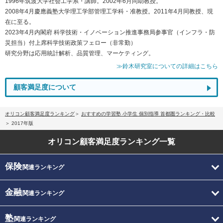
1996年筑波大学社会工学系・講師。2002年6月同助教授。
2008年4月慶應義塾大学理工学部管理工学科・准教授。2011年4月同教授、現
在に至る。
2023年4月内閣府 科学技術・イノベーション推進事務局参事官（インフラ・防
災担当）付上席科学技術政策フェロー（非常勤）
研究分野は応用統計解析、品質管理、マーケティング。
≫鈴木研究室についての詳細はこちら
顧客満足度について
オリコン顧客満足度ランキング
おすすめの学習塾 小学生 個別指導 首都圏ランキング・比較
2017年版
オリコン顧客満足度
ランキング一覧
保険
関連ランキング
金融
関連ランキング
塾
関連ランキング