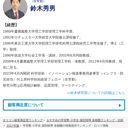
（非常勤）
鈴木秀男
【経歴】
1989年慶應義塾大学理工学部管理工学科卒業。
1992年ロチェスター大学経営大学院修士課程修了。
1996年東京工業大学大学院理工学研究科博士課程経営工学専攻修了。博士（工
学）取得。
1996年筑波大学社会工学系・講師。2002年6月同助教授。
2008年4月慶應義塾大学理工学部管理工学科・准教授。2011年4月同教授、現
在に至る。
2023年4月内閣府 科学技術・イノベーション推進事務局参事官（インフラ・防
災担当）付上席科学技術政策フェロー（非常勤）
研究分野は応用統計解析、品質管理、マーケティング。
≫鈴木研究室についての詳細はこちら
顧客満足度について
オリコン顧客満足度ランキング
おすすめの学習塾 小学生 個別指導 首都圏ランキング・比較
2017年版
学習塾 小学生 個別指導 首都圏の情報提供ランキング・口コミ情報