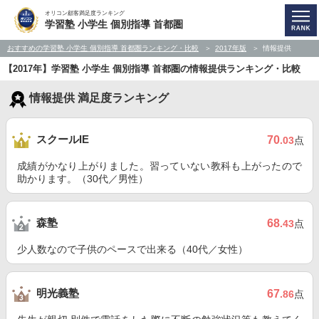
オリコン顧客満足度ランキング
学習塾 小学生 個別指導 首都圏
おすすめの学習塾 小学生 個別指導 首都圏ランキング・比較
2017年版
情報提供
【2017年】学習塾 小学生 個別指導 首都圏の情報提供ランキング・比較
情報提供 満足度ランキング
スクールIE
70
.03
点
成績がかなり上がりました。習っていない教科も上がったので
助かります。（30代／男性）
森塾
68
.43
点
少人数なので子供のペースで出来る（40代／女性）
明光義塾
67
.86
点