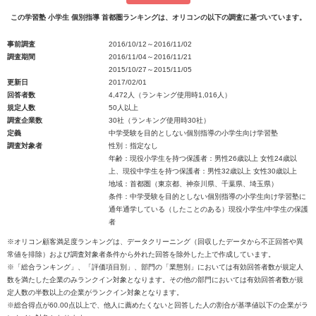
この学習塾 小学生 個別指導 首都圏ランキングは、オリコンの以下の調査に基づいています。
事前調査
2016/10/12～2016/11/02
調査期間
2016/11/04～2016/11/21
2015/10/27～2015/11/05
更新日
2017/02/01
回答者数
4,472人（ランキング使用時1,016人）
規定人数
50人以上
調査企業数
30社（ランキング使用時30社）
定義
中学受験を目的としない個別指導の小学生向け学習塾
調査対象者
性別：指定なし
年齢：現役小学生を持つ保護者：男性26歳以上 女性24歳以
上、現役中学生を持つ保護者：男性32歳以上 女性30歳以上
地域：首都圏（東京都、神奈川県、千葉県、埼玉県）
条件：中学受験を目的としない個別指導の小学生向け学習塾に
通年通学している（したことのある）現役小学生/中学生の保護
者
※オリコン顧客満足度ランキングは、データクリーニング（回収したデータから不正回答や異
常値を排除）および調査対象者条件から外れた回答を除外した上で作成しています。
※「総合ランキング」、「評価項目別」、部門の「業態別」においては有効回答者数が規定人
数を満たした企業のみランクイン対象となります。その他の部門においては有効回答者数が規
定人数の半数以上の企業がランクイン対象となります。
※総合得点が60.00点以上で、他人に薦めたくないと回答した人の割合が基準値以下の企業がラ