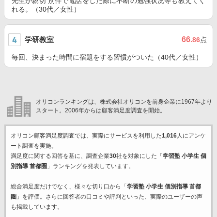
先生が親切 別件で電話をした際に不断の勉強状況等も教えてく
れる。（30代／女性）
学研教室
66
.86
点
毎回、決まった時間に宿題をする習慣がついた（40代／女性）
オリコンランキングは、株式会社オリコンを前身企業に1967年より
スタート。2006年からは顧客満足度調査を開始。
オリコン顧客満足度調査では、実際にサービスを利用した
1,016
人にアンケ
ート調査を実施。
満足度に関する回答を基に、調査企業
30
社を対象にした「
学習塾 小学生 個
別指導 首都圏
」ランキングを発表しています。
総合満足度だけでなく、様々な切り口から「
学習塾 小学生 個別指導 首都
圏
」を評価。さらに回答者の口コミや評判といった、実際のユーザーの声
も掲載しています。