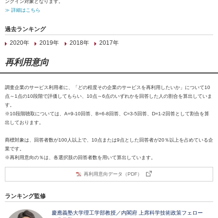
ンクイン対象となります。
≫ 詳細はこちら
過去ランキング
2020年
2019年
2018年
2017年
再利用意向
調査企業のサービス利用者に、「どの程度その企業のサービスを再利用したいか」について10
点～1点の10段階で評価してもらい、10点～6点のいずれかを回答した人の割合を算出していま
す。
※10段階聴取については、A=9-10回答、B=6-8回答、C=3-5回答、D=1-2回答として割合を算
出しております。
商標対象は、回答者数が100人以上で、10点または9点とした回答者が20％以上を占めている企
業です。
※再利用意向の％は、各選択肢の回答者数を用いて算出しています。
再利用意向データ（PDF）
ランキング監修
慶應義塾大学理工学部教授／内閣府 上席科学技術政策フェロー