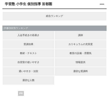
学習塾 小学生 個別指導 首都圏
総合ランキング
評価項目別ランキング
入会手続きの容易さ
講師
受講効果
カリキュラムの充実度
教材・テキスト
教室の設備・雰囲気
自習室の使いやすさ
情報提供
通いやすさ・治安
適切な受講料
適切な人数
PR