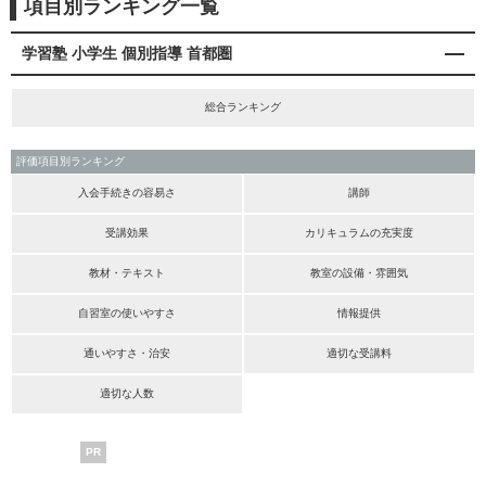
項目別ランキング一覧
学習塾 小学生 個別指導 首都圏
総合ランキング
評価項目別ランキング
入会手続きの容易さ
講師
受講効果
カリキュラムの充実度
教材・テキスト
教室の設備・雰囲気
自習室の使いやすさ
情報提供
通いやすさ・治安
適切な受講料
適切な人数
PR