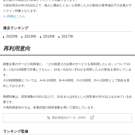
※総合得点が60.00点以上で、他人に薦めたくないと回答した人の割合が基準値以下の企業がラ
ンクイン対象となります。
≫ 詳細はこちら
過去ランキング
2020年
2019年
2018年
2017年
再利用意向
調査企業のサービス利用者に、「どの程度その企業のサービスを再利用したいか」について10
点～1点の10段階で評価してもらい、10点～6点のいずれかを回答した人の割合を算出していま
す。
※10段階聴取については、A=9-10回答、B=6-8回答、C=3-5回答、D=1-2回答として割合を算
出しております。
商標対象は、回答者数が100人以上で、10点または9点とした回答者が20％以上を占めている企
業です。
※再利用意向の％は、各選択肢の回答者数を用いて算出しています。
再利用意向データ（PDF）
ランキング監修