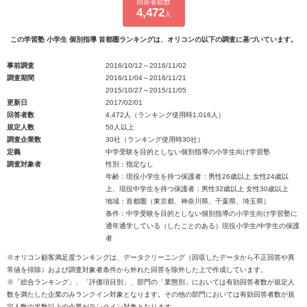
回答者総数
4,472
人
この学習塾 小学生 個別指導 首都圏ランキングは、オリコンの以下の調査に基づいています。
事前調査
2016/10/12～2016/11/02
調査期間
2016/11/04～2016/11/21
2015/10/27～2015/11/05
更新日
2017/02/01
回答者数
4,472人（ランキング使用時1,016人）
規定人数
50人以上
調査企業数
30社（ランキング使用時30社）
定義
中学受験を目的としない個別指導の小学生向け学習塾
調査対象者
性別：指定なし
年齢：現役小学生を持つ保護者：男性26歳以上 女性24歳以
上、現役中学生を持つ保護者：男性32歳以上 女性30歳以上
地域：首都圏（東京都、神奈川県、千葉県、埼玉県）
条件：中学受験を目的としない個別指導の小学生向け学習塾に
通年通学している（したことのある）現役小学生/中学生の保護
者
※オリコン顧客満足度ランキングは、データクリーニング（回収したデータから不正回答や異
常値を排除）および調査対象者条件から外れた回答を除外した上で作成しています。
※「総合ランキング」、「評価項目別」、部門の「業態別」においては有効回答者数が規定人
数を満たした企業のみランクイン対象となります。その他の部門においては有効回答者数が規
定人数の半数以上の企業がランクイン対象となります。