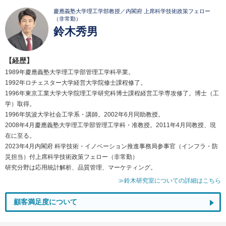
慶應義塾大学理工学部教授／内閣府 上席科学技術政策フェロー
（非常勤）
鈴木秀男
【経歴】
1989年慶應義塾大学理工学部管理工学科卒業。
1992年ロチェスター大学経営大学院修士課程修了。
1996年東京工業大学大学院理工学研究科博士課程経営工学専攻修了。博士（工
学）取得。
1996年筑波大学社会工学系・講師。2002年6月同助教授。
2008年4月慶應義塾大学理工学部管理工学科・准教授。2011年4月同教授、現
在に至る。
2023年4月内閣府 科学技術・イノベーション推進事務局参事官（インフラ・防
災担当）付上席科学技術政策フェロー（非常勤）
研究分野は応用統計解析、品質管理、マーケティング。
≫鈴木研究室についての詳細はこちら
顧客満足度について