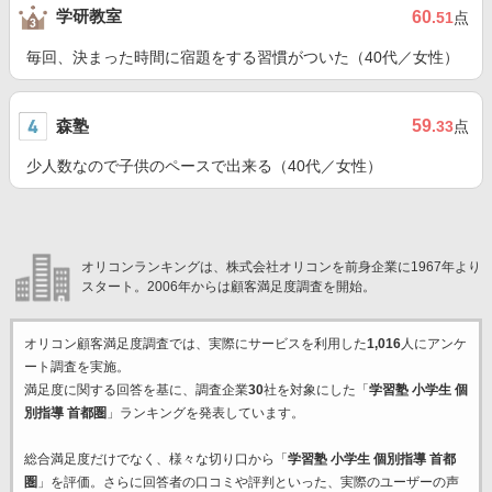
学研教室
60
.51
点
毎回、決まった時間に宿題をする習慣がついた（40代／女性）
森塾
59
.33
点
少人数なので子供のペースで出来る（40代／女性）
オリコンランキングは、株式会社オリコンを前身企業に1967年より
スタート。2006年からは顧客満足度調査を開始。
オリコン顧客満足度調査では、実際にサービスを利用した
1,016
人にアンケ
ート調査を実施。
満足度に関する回答を基に、調査企業
30
社を対象にした「
学習塾 小学生 個
別指導 首都圏
」ランキングを発表しています。
総合満足度だけでなく、様々な切り口から「
学習塾 小学生 個別指導 首都
圏
」を評価。さらに回答者の口コミや評判といった、実際のユーザーの声