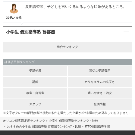
夏期講習等、子どもを言いくるめるような印象があるところ。
30代／女性
小学生 個別指導塾 首都圏
総合ランキング
評価項目別ランキング
受講効果
適切な受講費用
講師
カリキュラムの充実さ
教室・自習室
通いやすさ・治安
スタッフ
提供情報
※文字がグレーの部門は当社規定の条件を満たした企業が2社未満のため発表しておりません。
オリコン顧客満足度ランキング
小学生 個別指導塾ランキング・比較
おすすめの小学生 個別指導塾 首都圏ランキング・比較
ITTO個別指導学院