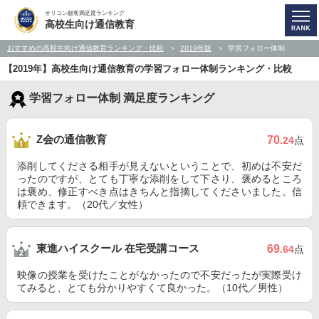
オリコン顧客満足度ランキング
高校生向け通信教育
おすすめの高校生向け通信教育ランキング・比較
2019年版
学習フォロー体制
【2019年】高校生向け通信教育の学習フォロー体制ランキング・比較
学習フォロー体制 満足度ランキング
Z会の通信教育
70
.24
点
添削してくださる相手が見えないということで、初めは不安だ
ったのですが、とても丁寧な添削をして下さり、褒めるところ
は褒め、修正すべき点はきちんと指摘してくださいました。信
頼できます。（20代／女性）
東進ハイスクール 在宅受講コース
69
.64
点
映像の授業を受けたことがなかったので不安だったが実際受け
てみると、とても分かりやすくて良かった。（10代／男性）