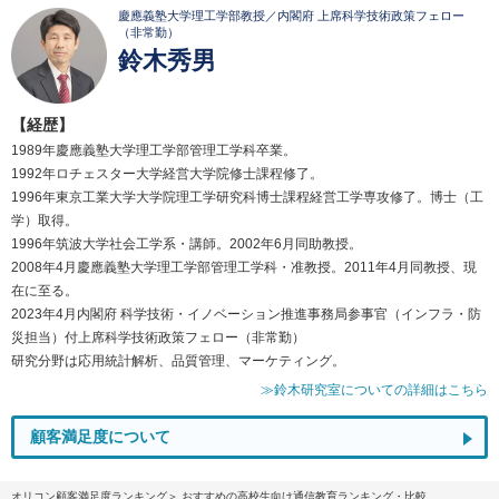
慶應義塾大学理工学部教授／内閣府 上席科学技術政策フェロー
（非常勤）
鈴木秀男
【経歴】
1989年慶應義塾大学理工学部管理工学科卒業。
1992年ロチェスター大学経営大学院修士課程修了。
1996年東京工業大学大学院理工学研究科博士課程経営工学専攻修了。博士（工
学）取得。
1996年筑波大学社会工学系・講師。2002年6月同助教授。
2008年4月慶應義塾大学理工学部管理工学科・准教授。2011年4月同教授、現
在に至る。
2023年4月内閣府 科学技術・イノベーション推進事務局参事官（インフラ・防
災担当）付上席科学技術政策フェロー（非常勤）
研究分野は応用統計解析、品質管理、マーケティング。
≫鈴木研究室についての詳細はこちら
顧客満足度について
オリコン顧客満足度ランキング
おすすめの高校生向け通信教育ランキング・比較