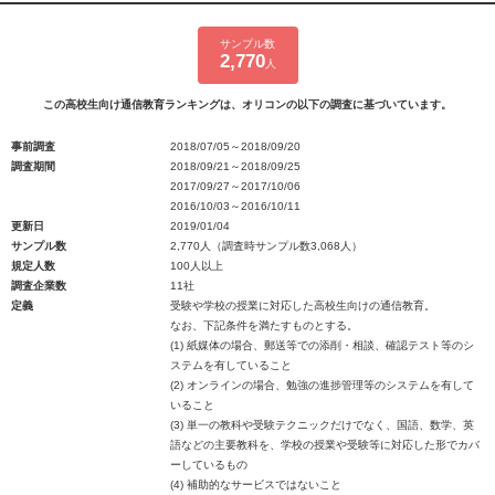
サンプル数
2,770
人
この高校生向け通信教育ランキングは、オリコンの以下の調査に基づいています。
事前調査
2018/07/05～2018/09/20
調査期間
2018/09/21～2018/09/25
2017/09/27～2017/10/06
2016/10/03～2016/10/11
更新日
2019/01/04
サンプル数
2,770人（調査時サンプル数3,068人）
規定人数
100人以上
調査企業数
11社
定義
受験や学校の授業に対応した高校生向けの通信教育。
なお、下記条件を満たすものとする。
(1) 紙媒体の場合、郵送等での添削・相談、確認テスト等のシ
ステムを有していること
(2) オンラインの場合、勉強の進捗管理等のシステムを有して
いること
(3) 単一の教科や受験テクニックだけでなく、国語、数学、英
語などの主要教科を、学校の授業や受験等に対応した形でカバ
ーしているもの
(4) 補助的なサービスではないこと