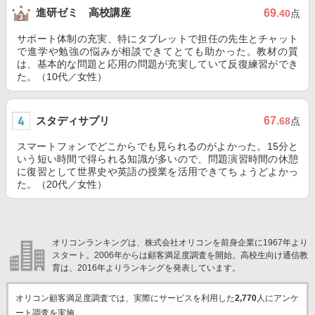
進研ゼミ 高校講座
69
.40
点
サポート体制の充実、特にタブレットで担任の先生とチャット
で進学や勉強の悩みが相談できてとても助かった。教材の質
は、基本的な問題と応用の問題が充実していて反復練習ができ
た。（10代／女性）
スタディサプリ
67
.68
点
スマートフォンでどこからでも見られるのがよかった。15分と
いう短い時間で得られる知識が多いので、問題演習時間の休憩
に復習として世界史や英語の授業を活用できてちょうどよかっ
た。（20代／女性）
オリコンランキングは、株式会社オリコンを前身企業に1967年より
スタート。2006年からは顧客満足度調査を開始。高校生向け通信教
育は、2016年よりランキングを発表しています。
オリコン顧客満足度調査では、実際にサービスを利用した
2,770
人にアンケ
ート調査を実施。