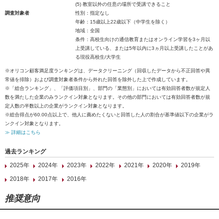
(5) 教室以外の任意の場所で受講できること
調査対象者
性別：指定なし
年齢：15歳以上22歳以下（中学生を除く）
地域：全国
条件：高校生向けの通信教育またはオンライン学習を3ヶ月以
上受講している、または5年以内に3ヵ月以上受講したことがあ
る現役高校生/大学生
※オリコン顧客満足度ランキングは、データクリーニング（回収したデータから不正回答や異
常値を排除）および調査対象者条件から外れた回答を除外した上で作成しています。
※「総合ランキング」、「評価項目別」、部門の「業態別」においては有効回答者数が規定人
数を満たした企業のみランクイン対象となります。その他の部門においては有効回答者数が規
定人数の半数以上の企業がランクイン対象となります。
※総合得点が60.00点以上で、他人に薦めたくないと回答した人の割合が基準値以下の企業がラ
ンクイン対象となります。
≫ 詳細はこちら
過去ランキング
2025年
2024年
2023年
2022年
2021年
2020年
2019年
2018年
2017年
2016年
推奨意向