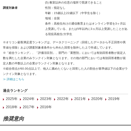
(5) 教室以外の任意の場所で受講できること
調査対象者
性別：指定なし
年齢：15歳以上22歳以下（中学生を除く）
地域：全国
条件：高校生向けの通信教育またはオンライン学習を3ヶ月以
上受講している、または5年以内に3ヵ月以上受講したことがあ
る現役高校生/大学生
※オリコン顧客満足度ランキングは、データクリーニング（回収したデータから不正回答や異
常値を排除）および調査対象者条件から外れた回答を除外した上で作成しています。
※「総合ランキング」、「評価項目別」、部門の「業態別」においては有効回答者数が規定人
数を満たした企業のみランクイン対象となります。その他の部門においては有効回答者数が規
定人数の半数以上の企業がランクイン対象となります。
※総合得点が60.00点以上で、他人に薦めたくないと回答した人の割合が基準値以下の企業がラ
ンクイン対象となります。
≫ 詳細はこちら
過去ランキング
2025年
2024年
2023年
2022年
2021年
2020年
2019年
2018年
2017年
2016年
推奨意向