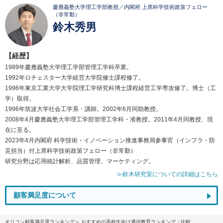
慶應義塾大学理工学部教授／内閣府 上席科学技術政策フェロー
（非常勤）
鈴木秀男
【経歴】
1989年慶應義塾大学理工学部管理工学科卒業。
1992年ロチェスター大学経営大学院修士課程修了。
1996年東京工業大学大学院理工学研究科博士課程経営工学専攻修了。博士（工
学）取得。
1996年筑波大学社会工学系・講師。2002年6月同助教授。
2008年4月慶應義塾大学理工学部管理工学科・准教授。2011年4月同教授、現
在に至る。
2023年4月内閣府 科学技術・イノベーション推進事務局参事官（インフラ・防
災担当）付上席科学技術政策フェロー（非常勤）
研究分野は応用統計解析、品質管理、マーケティング。
≫鈴木研究室についての詳細はこちら
顧客満足度について
オリコン顧客満足度ランキング
おすすめの高校生向け通信教育ランキング・比較