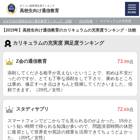
オリコン顧客満足度ランキング
高校生向け通信教育
おすすめの高校生向け通信教育ランキング・比較
2019年版
カリキュラムの充実度
【2019年】高校生向け通信教育のカリキュラムの充実度ランキング・比較
カリキュラムの充実度 満足度ランキング
Z会の通信教育
73
.99
点
添削してくださる相手が見えないということで、初めは不安だ
ったのですが、とても丁寧な添削をして下さり、褒めるところ
は褒め、修正すべき点はきちんと指摘してくださいました。信
頼できます。（20代／女性）
スタディサプリ
72
.69
点
スマートフォンでどこからでも見られるのがよかった。15分と
いう短い時間で得られる知識が多いので、問題演習時間の休憩
に復習として世界史や英語の授業を活用できてちょうどよかっ
た。（20代／女性）