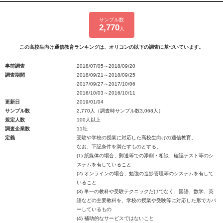
サンプル数
2,770
人
この高校生向け通信教育ランキングは、オリコンの以下の調査に基づいています。
事前調査
2018/07/05～2018/09/20
調査期間
2018/09/21～2018/09/25
2017/09/27～2017/10/06
2016/10/03～2016/10/11
更新日
2019/01/04
サンプル数
2,770人（調査時サンプル数3,068人）
規定人数
100人以上
調査企業数
11社
定義
受験や学校の授業に対応した高校生向けの通信教育。
なお、下記条件を満たすものとする。
(1) 紙媒体の場合、郵送等での添削・相談、確認テスト等のシ
ステムを有していること
(2) オンラインの場合、勉強の進捗管理等のシステムを有して
いること
(3) 単一の教科や受験テクニックだけでなく、国語、数学、英
語などの主要教科を、学校の授業や受験等に対応した形でカバ
ーしているもの
(4) 補助的なサービスではないこと