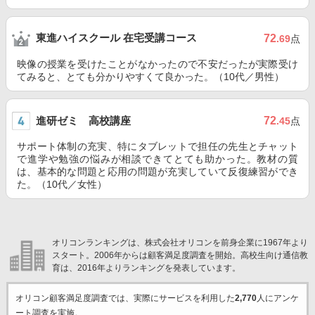
東進ハイスクール 在宅受講コース
72
.69
点
映像の授業を受けたことがなかったので不安だったが実際受け
てみると、とても分かりやすくて良かった。（10代／男性）
進研ゼミ 高校講座
72
.45
点
サポート体制の充実、特にタブレットで担任の先生とチャット
で進学や勉強の悩みが相談できてとても助かった。教材の質
は、基本的な問題と応用の問題が充実していて反復練習ができ
た。（10代／女性）
オリコンランキングは、株式会社オリコンを前身企業に1967年より
スタート。2006年からは顧客満足度調査を開始。高校生向け通信教
育は、2016年よりランキングを発表しています。
オリコン顧客満足度調査では、実際にサービスを利用した
2,770
人にアンケ
ート調査を実施。