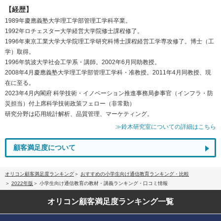
【経歴】
1989年慶應義塾大学理工学部管理工学科卒業。
1992年ロチェスター大学経営大学院修士課程修了。
1996年東京工業大学大学院理工学研究科博士課程経営工学専攻修了。博士（工
学）取得。
1996年筑波大学社会工学系・講師。2002年6月同助教授。
2008年4月慶應義塾大学理工学部管理工学科・准教授。2011年4月同教授、現
在に至る。
2023年4月内閣府 科学技術・イノベーション推進事務局参事官（インフラ・防
災担当）付上席科学技術政策フェロー（非常勤）
研究分野は応用統計解析、品質管理、マーケティング。
≫鈴木研究室についての詳細はこちら
顧客満足度について
オリコン顧客満足度ランキング
おすすめの小学生向け通信教育ランキング・比較
2022年版
小学生向け通信教育の教材・講義ランキング・口コミ情報
オリコン顧客満足度
ランキング一覧