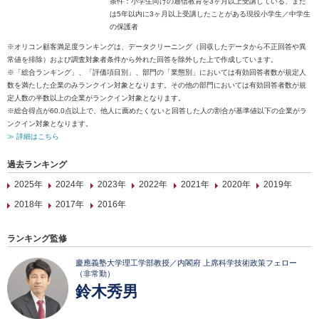
条件：小学生向けの通信教育を3ヶ月以上受講している、また
は5年以内に3ヶ月以上受講したことがある現役小学生／中学生
の保護者
※オリコン顧客満足度ランキングは、データクリーニング（回収したデータから不正回答や異
常値を排除）および調査対象者条件から外れた回答を除外した上で作成しています。
※「総合ランキング」、「評価項目別」、部門の「業態別」においては有効回答者数が規定人
数を満たした企業のみランクイン対象となります。その他の部門においては有効回答者数が規
定人数の半数以上の企業がランクイン対象となります。
※総合得点が60.0点以上で、他人に薦めたくないと回答した人の割合が基準値以下の企業がラ
ンクイン対象となります。
≫ 詳細はこちら
過去ランキング
2025年
2024年
2023年
2022年
2021年
2020年
2019年
2018年
2017年
2016年
ランキング監修
慶應義塾大学理工学部教授／内閣府 上席科学技術政策フェロー
（非常勤）
鈴木秀男