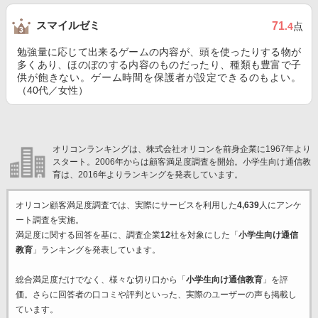
スマイルゼミ
71
.4
点
勉強量に応じて出来るゲームの内容が、頭を使ったりする物が
多くあり、ほのぼのする内容のものだったり、種類も豊富で子
供が飽きない。ゲーム時間を保護者が設定できるのもよい。
（40代／女性）
オリコンランキングは、株式会社オリコンを前身企業に1967年より
スタート。2006年からは顧客満足度調査を開始。小学生向け通信教
育は、2016年よりランキングを発表しています。
オリコン顧客満足度調査では、実際にサービスを利用した
4,639
人にアンケ
ート調査を実施。
満足度に関する回答を基に、調査企業
12
社を対象にした「
小学生向け通信
教育
」ランキングを発表しています。
総合満足度だけでなく、様々な切り口から「
小学生向け通信教育
」を評
価。さらに回答者の口コミや評判といった、実際のユーザーの声も掲載し
ています。