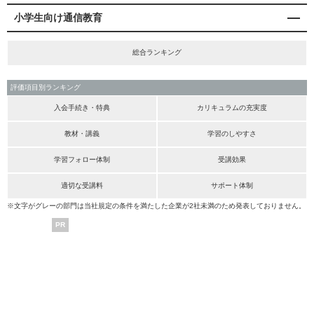
小学生向け通信教育
総合ランキング
評価項目別ランキング
入会手続き・特典
カリキュラムの充実度
教材・講義
学習のしやすさ
学習フォロー体制
受講効果
適切な受講料
サポート体制
※文字がグレーの部門は当社規定の条件を満たした企業が2社未満のため発表しておりません。
PR