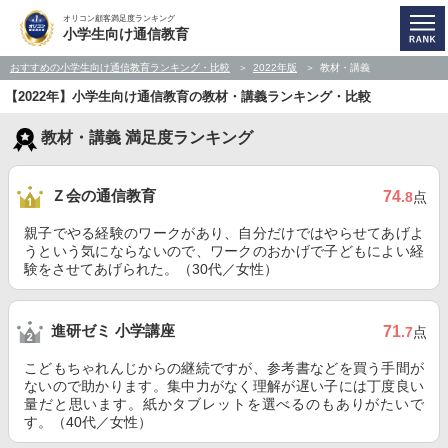
オリコン顧客満足度ランキング
小学生向け通信教育
おすすめの小学生向け通信教育ランキング・比較
2022年版
教材・講義
【2022年】小学生向け通信教育の教材・講義ランキング・比較
教材・講義 満足度ランキング
Ｚ会の通信教育
74
.8
点
親子でやる経験のワークがあり、自分だけではやらせてあげよ
うという気にならないので、ワークのおかげで子どもによい経
験をさせてあげられた。（30代／女性）
進研ゼミ 小学講座
71
.7
点
こどもちゃれんじからの継続ですが、参考書などを買う手間が
ないので助かります。集中力がなく理解が遅い子には丁度良い
量だと思います。紙かタブレットを選べるのもありがたいで
す。（40代／女性）