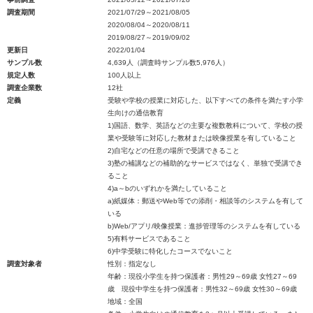
調査期間
2021/07/29～2021/08/05
2020/08/04～2020/08/11
2019/08/27～2019/09/02
更新日
2022/01/04
サンプル数
4,639人（調査時サンプル数5,976人）
規定人数
100人以上
調査企業数
12社
定義
受験や学校の授業に対応した、以下すべての条件を満たす小学
生向けの通信教育
1)国語、数学、英語などの主要な複数教科について、学校の授
業や受験等に対応した教材または映像授業を有していること
2)自宅などの任意の場所で受講できること
3)塾の補講などの補助的なサービスではなく、単独で受講でき
ること
4)a～bのいずれかを満たしていること
a)紙媒体：郵送やWeb等での添削・相談等のシステムを有して
いる
b)Web/アプリ/映像授業：進捗管理等のシステムを有している
5)有料サービスであること
6)中学受験に特化したコースでないこと
調査対象者
性別：指定なし
年齢：現役小学生を持つ保護者：男性29～69歳 女性27～69
歳 現役中学生を持つ保護者：男性32～69歳 女性30～69歳
地域：全国