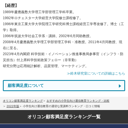
【経歴】
1989年慶應義塾大学理工学部管理工学科卒業。
1992年ロチェスター大学経営大学院修士課程修了。
1996年東京工業大学大学院理工学研究科博士課程経営工学専攻修了。博士（工
学）取得。
1996年筑波大学社会工学系・講師。2002年6月同助教授。
2008年4月慶應義塾大学理工学部管理工学科・准教授。2011年4月同教授、現
在に至る。
2023年4月内閣府 科学技術・イノベーション推進事務局参事官（インフラ・防
災担当）付上席科学技術政策フェロー（非常勤）
研究分野は応用統計解析、品質管理、マーケティング。
≫鈴木研究室についての詳細はこちら
顧客満足度について
オリコン顧客満足度ランキング
おすすめの小学生向け通信教育ランキング・比較
2022年版
小学生向け通信教育の適切な受講料ランキング・口コミ情報
オリコン顧客満足度
ランキング一覧