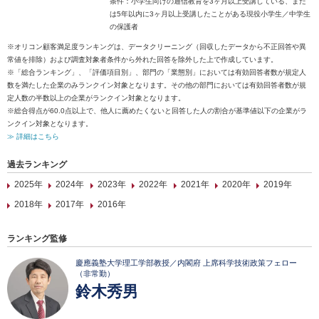
条件：小学生向けの通信教育を3ヶ月以上受講している、また
は5年以内に3ヶ月以上受講したことがある現役小学生／中学生
の保護者
※オリコン顧客満足度ランキングは、データクリーニング（回収したデータから不正回答や異
常値を排除）および調査対象者条件から外れた回答を除外した上で作成しています。
※「総合ランキング」、「評価項目別」、部門の「業態別」においては有効回答者数が規定人
数を満たした企業のみランクイン対象となります。その他の部門においては有効回答者数が規
定人数の半数以上の企業がランクイン対象となります。
※総合得点が60.0点以上で、他人に薦めたくないと回答した人の割合が基準値以下の企業がラ
ンクイン対象となります。
≫ 詳細はこちら
過去ランキング
2025年
2024年
2023年
2022年
2021年
2020年
2019年
2018年
2017年
2016年
ランキング監修
慶應義塾大学理工学部教授／内閣府 上席科学技術政策フェロー
（非常勤）
鈴木秀男