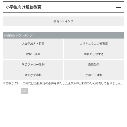
小学生向け通信教育
総合ランキング
評価項目別ランキング
入会手続き・特典
カリキュラムの充実度
教材・講義
学習のしやすさ
学習フォロー体制
受講効果
適切な受講料
サポート体制
※文字がグレーの部門は当社規定の条件を満たした企業が2社未満のため発表しておりません。
PR