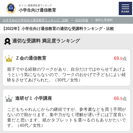
オリコン顧客満足度ランキング
小学生向け通信教育
おすすめの小学生向け通信教育ランキング・比較
2022年版
適切な受講料
【2022年】小学生向け通信教育の適切な受講料ランキング・比較
適切な受講料 満足度ランキング
Ｚ会の通信教育
69
.0
点
親子でやる経験のワークがあり、自分だけではやらせてあげよ
うという気にならないので、ワークのおかげで子どもによい経
験をさせてあげられた。（30代／女性）
進研ゼミ 小学講座
66
.5
点
こどもちゃれんじからの継続ですが、参考書などを買う手間が
ないので助かります。集中力がなく理解が遅い子には丁度良い
量だと思います。紙かタブレットを選べるのもありがたいで
す。（40代／女性）