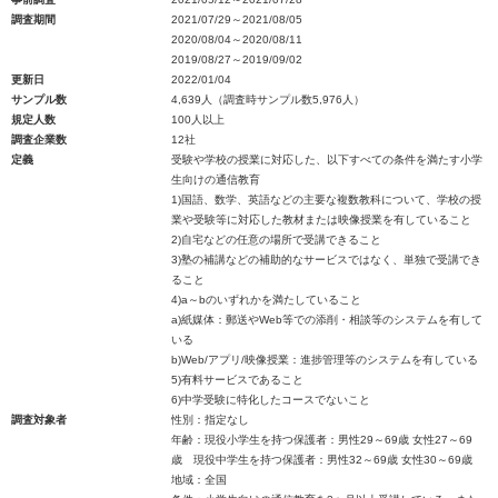
調査期間
2021/07/29～2021/08/05
2020/08/04～2020/08/11
2019/08/27～2019/09/02
更新日
2022/01/04
サンプル数
4,639人（調査時サンプル数5,976人）
規定人数
100人以上
調査企業数
12社
定義
受験や学校の授業に対応した、以下すべての条件を満たす小学
生向けの通信教育
1)国語、数学、英語などの主要な複数教科について、学校の授
業や受験等に対応した教材または映像授業を有していること
2)自宅などの任意の場所で受講できること
3)塾の補講などの補助的なサービスではなく、単独で受講でき
ること
4)a～bのいずれかを満たしていること
a)紙媒体：郵送やWeb等での添削・相談等のシステムを有して
いる
b)Web/アプリ/映像授業：進捗管理等のシステムを有している
5)有料サービスであること
6)中学受験に特化したコースでないこと
調査対象者
性別：指定なし
年齢：現役小学生を持つ保護者：男性29～69歳 女性27～69
歳 現役中学生を持つ保護者：男性32～69歳 女性30～69歳
地域：全国