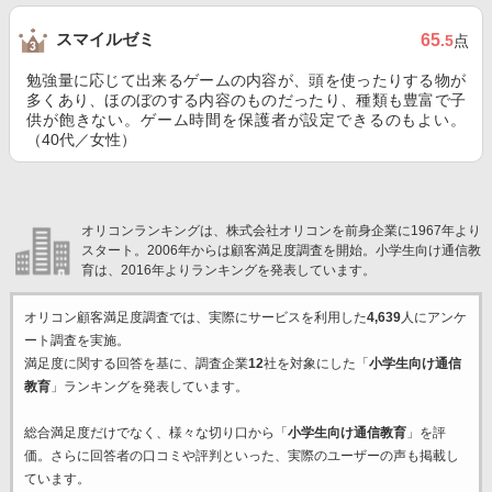
スマイルゼミ
65
.5
点
勉強量に応じて出来るゲームの内容が、頭を使ったりする物が
多くあり、ほのぼのする内容のものだったり、種類も豊富で子
供が飽きない。ゲーム時間を保護者が設定できるのもよい。
（40代／女性）
オリコンランキングは、株式会社オリコンを前身企業に1967年より
スタート。2006年からは顧客満足度調査を開始。小学生向け通信教
育は、2016年よりランキングを発表しています。
オリコン顧客満足度調査では、実際にサービスを利用した
4,639
人にアンケ
ート調査を実施。
満足度に関する回答を基に、調査企業
12
社を対象にした「
小学生向け通信
教育
」ランキングを発表しています。
総合満足度だけでなく、様々な切り口から「
小学生向け通信教育
」を評
価。さらに回答者の口コミや評判といった、実際のユーザーの声も掲載し
ています。