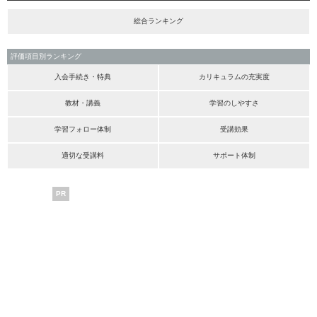
総合ランキング
評価項目別ランキング
入会手続き・特典
カリキュラムの充実度
教材・講義
学習のしやすさ
学習フォロー体制
受講効果
適切な受講料
サポート体制
PR