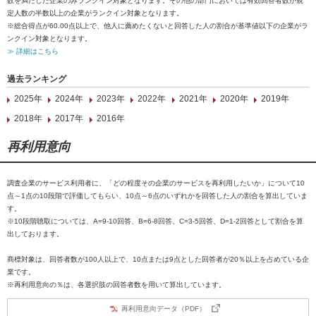
数を満たした企業のみランクイン対象となります。その他の部門においては有効回答者数が規
定人数の半数以上の企業がランクイン対象となります。
※総合得点が60.00点以上で、他人に薦めたくないと回答した人の割合が基準値以下の企業がラ
ンクイン対象となります。
≫ 詳細はこちら
過去ランキング
2025年
2024年
2023年
2022年
2021年
2020年
2019年
2018年
2017年
2016年
再利用意向
調査企業のサービス利用者に、「どの程度その企業のサービスを再利用したいか」について10
点～1点の10段階で評価してもらい、10点～6点のいずれかを回答した人の割合を算出していま
す。
※10段階聴取については、A=9-10回答、B=6-8回答、C=3-5回答、D=1-2回答として割合を算
出しております。
商標対象は、回答者数が100人以上で、10点または9点とした回答者が20％以上を占めている企
業です。
※再利用意向の％は、各選択肢の回答者数を用いて算出しています。
再利用意向データ（PDF）