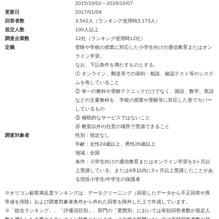
2015/10/02～2016/10/07
更新日
2017/01/04
回答者数
3,542人（ランキング使用時3,173人）
規定人数
100人以上
調査企業数
12社（ランキング使用時12社）
定義
受験や学校の授業に対応した小学生向けの通信教育またはオン
ライン学習。
なお、下記条件を満たすものとする。
① オンライン、郵送等での添削・相談、確認テスト等のシステ
ムを有していること
② 単一の教科や受験テクニックだけでなく、国語、数学、英語
などの主要教科を、学校の授業や受験等に対応した形でカバー
しているもの
③ 補助的なサービスではないこと
④ 教室以外の任意の場所で受講できること
調査対象者
性別：指定なし
年齢：女性24歳以上、男性26歳以上
地域：全国
条件：小学生向けの通信教育またはオンライン学習を3ヶ月以
上受講している、または4年以内に3ヶ月以上受講したことがあ
る現役小学生/中学生の保護者
※オリコン顧客満足度ランキングは、データクリーニング（回収したデータから不正回答や異
常値を排除）および調査対象者条件から外れた回答を除外した上で作成しています。
※「総合ランキング」、「評価項目別」、部門の「業態別」においては有効回答者数が規定人