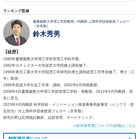
ランキング監修
慶應義塾大学理工学部教授／内閣府 上席科学技術政策フェロー
（非常勤）
鈴木秀男
【経歴】
1989年慶應義塾大学理工学部管理工学科卒業。
1992年ロチェスター大学経営大学院修士課程修了。
1996年東京工業大学大学院理工学研究科博士課程経営工学専攻修了。博士（工
学）取得。
1996年筑波大学社会工学系・講師。2002年6月同助教授。
2008年4月慶應義塾大学理工学部管理工学科・准教授。2011年4月同教授、現
在に至る。
2023年4月内閣府 科学技術・イノベーション推進事務局参事官（インフラ・防
災担当）付上席科学技術政策フェロー（非常勤）
研究分野は応用統計解析、品質管理、マーケティング。
≫鈴木研究室についての詳細はこちら
顧客満足度について