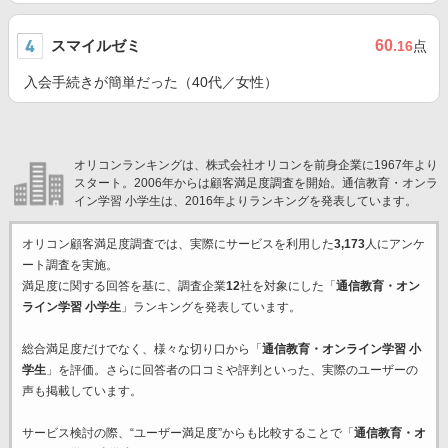
スマイルゼミ
60
.16
点
入会手続きが簡単だった（40代／女性）
オリコンランキングは、株式会社オリコンを前身企業に1967年より
スタート。2006年からは顧客満足度調査を開始。通信教育・オンラ
イン学習 小学生は、2016年よりランキングを発表しています。
オリコン顧客満足度調査では、実際にサービスを利用した
3,173
人にアンケ
ート調査を実施。
満足度に関する回答を基に、調査企業
12
社を対象にした「
通信教育・オン
ライン学習 小学生
」ランキングを発表しています。
総合満足度だけでなく、様々な切り口から「
通信教育・オンライン学習 小
学生
」を評価。さらに回答者の口コミや評判といった、実際のユーザーの
声も掲載しています。
サービス検討の際、“ユーザー満足度”からも比較することで「
通信教育・オ