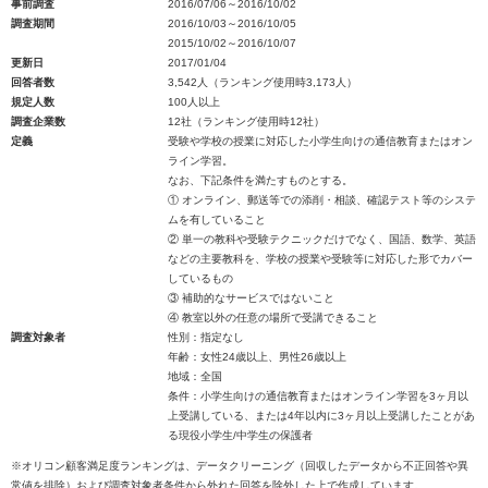
事前調査
2016/07/06～2016/10/02
調査期間
2016/10/03～2016/10/05
2015/10/02～2016/10/07
更新日
2017/01/04
回答者数
3,542人（ランキング使用時3,173人）
規定人数
100人以上
調査企業数
12社（ランキング使用時12社）
定義
受験や学校の授業に対応した小学生向けの通信教育またはオン
ライン学習。
なお、下記条件を満たすものとする。
① オンライン、郵送等での添削・相談、確認テスト等のシステ
ムを有していること
② 単一の教科や受験テクニックだけでなく、国語、数学、英語
などの主要教科を、学校の授業や受験等に対応した形でカバー
しているもの
③ 補助的なサービスではないこと
④ 教室以外の任意の場所で受講できること
調査対象者
性別：指定なし
年齢：女性24歳以上、男性26歳以上
地域：全国
条件：小学生向けの通信教育またはオンライン学習を3ヶ月以
上受講している、または4年以内に3ヶ月以上受講したことがあ
る現役小学生/中学生の保護者
※オリコン顧客満足度ランキングは、データクリーニング（回収したデータから不正回答や異
常値を排除）および調査対象者条件から外れた回答を除外した上で作成しています。