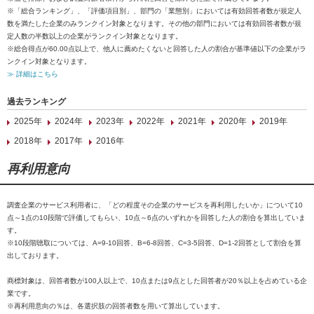
※「総合ランキング」、「評価項目別」、部門の「業態別」においては有効回答者数が規定人
数を満たした企業のみランクイン対象となります。その他の部門においては有効回答者数が規
定人数の半数以上の企業がランクイン対象となります。
※総合得点が60.00点以上で、他人に薦めたくないと回答した人の割合が基準値以下の企業がラ
ンクイン対象となります。
≫ 詳細はこちら
過去ランキング
2025年
2024年
2023年
2022年
2021年
2020年
2019年
2018年
2017年
2016年
再利用意向
調査企業のサービス利用者に、「どの程度その企業のサービスを再利用したいか」について10
点～1点の10段階で評価してもらい、10点～6点のいずれかを回答した人の割合を算出していま
す。
※10段階聴取については、A=9-10回答、B=6-8回答、C=3-5回答、D=1-2回答として割合を算
出しております。
商標対象は、回答者数が100人以上で、10点または9点とした回答者が20％以上を占めている企
業です。
※再利用意向の％は、各選択肢の回答者数を用いて算出しています。