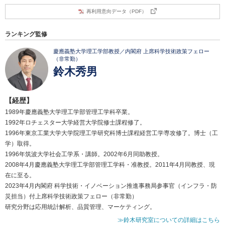
再利用意向データ（PDF）
ランキング監修
慶應義塾大学理工学部教授／内閣府 上席科学技術政策フェロー
（非常勤）
鈴木秀男
【経歴】
1989年慶應義塾大学理工学部管理工学科卒業。
1992年ロチェスター大学経営大学院修士課程修了。
1996年東京工業大学大学院理工学研究科博士課程経営工学専攻修了。博士（工
学）取得。
1996年筑波大学社会工学系・講師。2002年6月同助教授。
2008年4月慶應義塾大学理工学部管理工学科・准教授。2011年4月同教授、現
在に至る。
2023年4月内閣府 科学技術・イノベーション推進事務局参事官（インフラ・防
災担当）付上席科学技術政策フェロー（非常勤）
研究分野は応用統計解析、品質管理、マーケティング。
≫鈴木研究室についての詳細はこちら