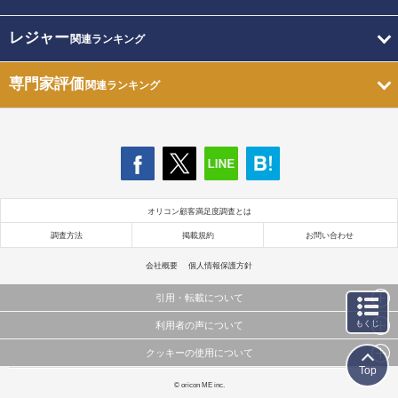
レジャー
関連ランキング
専門家評価
関連ランキング
オリコン顧客満足度調査とは
調査方法
掲載規約
お問い合わせ
会社概要
個人情報保護方針
引用・転載について
もくじ
利用者の声について
当サイトで公開されている情報（文字、写真、イラスト、画像データ等）及びこれらの配置・
編集および構造などについての著作権は株式会社oricon MEに帰属しております。
クッキーの使用について
当サイトに掲載している内容はすべてサービスの利用者が提出された見解・感想です。
これらの情報を権利者の許可なく無断転載・複製などの二次利用を行うことは固く禁じており
Top
弊社が内容について正確性を含め一切保証するものではありません。
ます。
このサイトでは Cookie を使用して、ユーザーに合わせたコンテンツや広告の表示、ソーシャル
© oricon ME inc.
弊社の見解・ 意見ではないことをご理解いただいた上でご覧ください。