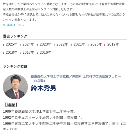
数を満たした企業のみランクイン対象となります。その他の部門においては有効回答者数が規
定人数の半数以上の企業がランクイン対象となります。
※総合得点が60.0点以上で、他人に薦めたくないと回答した人の割合が基準値以下の企業がラ
ンクイン対象となります。
≫ 詳細はこちら
過去ランキング
2025年
2024年
2023年
2022年
2021年
2020年
2019年
2018年
2017年
2016年
ランキング監修
慶應義塾大学理工学部教授／内閣府 上席科学技術政策フェロー
（非常勤）
鈴木秀男
【経歴】
1989年慶應義塾大学理工学部管理工学科卒業。
1992年ロチェスター大学経営大学院修士課程修了。
1996年東京工業大学大学院理工学研究科博士課程経営工学専攻修了。博士（工
学）取得。