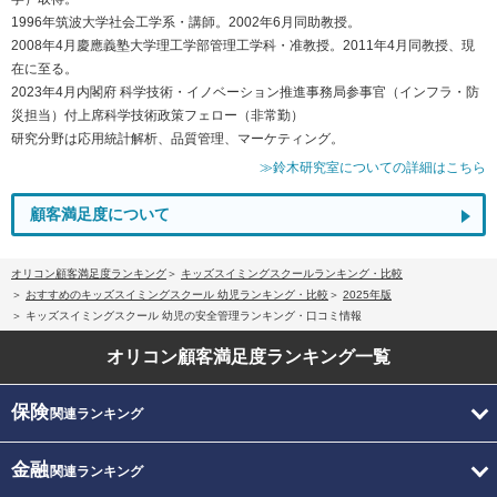
1996年筑波大学社会工学系・講師。2002年6月同助教授。
2008年4月慶應義塾大学理工学部管理工学科・准教授。2011年4月同教授、現
在に至る。
2023年4月内閣府 科学技術・イノベーション推進事務局参事官（インフラ・防
災担当）付上席科学技術政策フェロー（非常勤）
研究分野は応用統計解析、品質管理、マーケティング。
≫鈴木研究室についての詳細はこちら
顧客満足度について
オリコン顧客満足度ランキング
キッズスイミングスクールランキング・比較
おすすめのキッズスイミングスクール 幼児ランキング・比較
2025年版
キッズスイミングスクール 幼児の安全管理ランキング・口コミ情報
オリコン顧客満足度
ランキング一覧
保険
関連ランキング
金融
関連ランキング