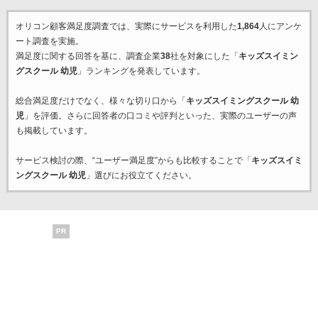
オリコン顧客満足度調査では、実際にサービスを利用した
1,864
人にアンケ
ート調査を実施。
満足度に関する回答を基に、調査企業
38
社を対象にした「
キッズスイミン
グスクール 幼児
」ランキングを発表しています。
総合満足度だけでなく、様々な切り口から「
キッズスイミングスクール 幼
児
」を評価。さらに回答者の口コミや評判といった、実際のユーザーの声
も掲載しています。
サービス検討の際、“ユーザー満足度”からも比較することで「
キッズスイミ
ングスクール 幼児
」選びにお役立てください。
PR