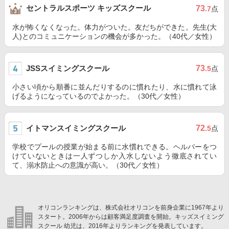
セントラルスポーツ キッズスクール
73
.7
点
水が怖くなくなった。体力がついた。友だちができた。先生(大
人)とのコミュニケーションの機会が多かった。（40代／女性）
JSSスイミングスクール
73
.5
点
小さい頃から順番に並んだりするのに慣れたり、水に慣れて泳
げるようになっているのでよかった。（30代／女性）
イトマンスイミングスクール
72
.5
点
学校でプールの授業が始まる前に水慣れできる。ヘルパーをつ
けていないときは一人ずつしか入水しないよう徹底されてい
て、溺水防止への意識が高い。（30代／女性）
オリコンランキングは、株式会社オリコンを前身企業に1967年より
スタート。2006年からは顧客満足度調査を開始。キッズスイミング
スクール 幼児は、2016年よりランキングを発表しています。