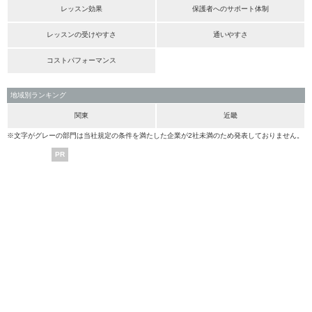
レッスン効果
保護者へのサポート体制
レッスンの受けやすさ
通いやすさ
コストパフォーマンス
地域別ランキング
関東
近畿
※文字がグレーの部門は当社規定の条件を満たした企業が2社未満のため発表しておりません。
PR