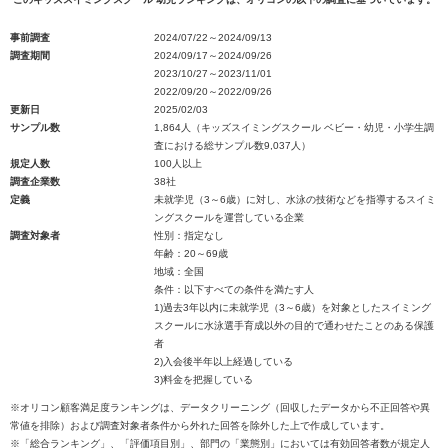
事前調査
2024/07/22～2024/09/13
調査期間
2024/09/17～2024/09/26
2023/10/27～2023/11/01
2022/09/20～2022/09/26
更新日
2025/02/03
サンプル数
1,864人（キッズスイミングスクール ベビー・幼児・小学生調
査における総サンプル数9,037人）
規定人数
100人以上
調査企業数
38社
定義
未就学児（3～6歳）に対し、水泳の技術などを指導するスイミ
ングスクールを運営している企業
調査対象者
性別：指定なし
年齢：20～69歳
地域：全国
条件：以下すべての条件を満たす人
1)過去3年以内に未就学児（3～6歳）を対象としたスイミング
スクールに水泳選手育成以外の目的で通わせたことのある保護
者
2)入会後半年以上経過している
3)料金を把握している
※オリコン顧客満足度ランキングは、データクリーニング（回収したデータから不正回答や異
常値を排除）および調査対象者条件から外れた回答を除外した上で作成しています。
※「総合ランキング」、「評価項目別」、部門の「業態別」においては有効回答者数が規定人