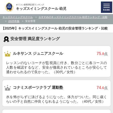
オリコン顧客満足度ランキング
キッズスイミングスクール 幼児
キッズスイミングスクール
おすすめのキッズスイミングスクール 幼児ランキング・比較
2025年版
安全管理
【2025年】キッズスイミングスクール 幼児の安全管理ランキング・比較
安全管理 満足度ランキング
ルネサンス ジュニアスクール
75
.8
点
レッスンのないコーチが監視員に付き、数分ごとに各コースの
人数を確認するなど、安全が徹底されているところが安心して
通わせられるので良かった。（30代／女性）
コナミスポーツクラブ 運動塾
74
.6
点
水を怖がらずに泳げるようになった。体力がついた。同じ歳く
らいの子と自然に仲良くなれるようになった。（40代／女性）