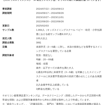
事前調査
2024/07/22～2024/09/13
調査期間
2024/09/17～2024/09/26
2023/10/27～2023/11/01
2022/09/20～2022/09/26
更新日
2025/02/03
サンプル数
1,864人（キッズスイミングスクール ベビー・幼児・小学生調
査における総サンプル数9,037人）
規定人数
100人以上
調査企業数
38社
定義
未就学児（3～6歳）に対し、水泳の技術などを指導するスイミ
ングスクールを運営している企業
調査対象者
性別：指定なし
年齢：20～69歳
地域：全国
条件：以下すべての条件を満たす人
1)過去3年以内に未就学児（3～6歳）を対象としたスイミング
スクールに水泳選手育成以外の目的で通わせたことのある保護
者
2)入会後半年以上経過している
3)料金を把握している
※オリコン顧客満足度ランキングは、データクリーニング（回収したデータから不正回答や異
常値を排除）および調査対象者条件から外れた回答を除外した上で作成しています。
※「総合ランキング」、「評価項目別」、部門の「業態別」においては有効回答者数が規定人