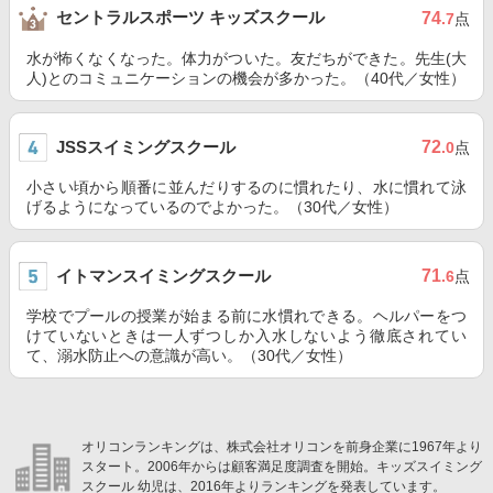
セントラルスポーツ キッズスクール
74
.7
点
水が怖くなくなった。体力がついた。友だちができた。先生(大
人)とのコミュニケーションの機会が多かった。（40代／女性）
JSSスイミングスクール
72
.0
点
小さい頃から順番に並んだりするのに慣れたり、水に慣れて泳
げるようになっているのでよかった。（30代／女性）
イトマンスイミングスクール
71
.6
点
学校でプールの授業が始まる前に水慣れできる。ヘルパーをつ
けていないときは一人ずつしか入水しないよう徹底されてい
て、溺水防止への意識が高い。（30代／女性）
オリコンランキングは、株式会社オリコンを前身企業に1967年より
スタート。2006年からは顧客満足度調査を開始。キッズスイミング
スクール 幼児は、2016年よりランキングを発表しています。