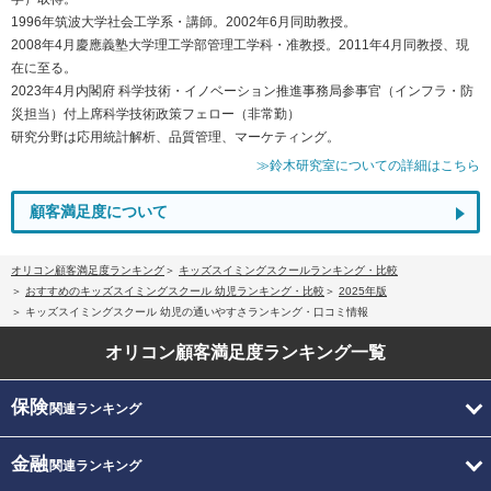
1996年筑波大学社会工学系・講師。2002年6月同助教授。
2008年4月慶應義塾大学理工学部管理工学科・准教授。2011年4月同教授、現
在に至る。
2023年4月内閣府 科学技術・イノベーション推進事務局参事官（インフラ・防
災担当）付上席科学技術政策フェロー（非常勤）
研究分野は応用統計解析、品質管理、マーケティング。
≫鈴木研究室についての詳細はこちら
顧客満足度について
オリコン顧客満足度ランキング
キッズスイミングスクールランキング・比較
おすすめのキッズスイミングスクール 幼児ランキング・比較
2025年版
キッズスイミングスクール 幼児の通いやすさランキング・口コミ情報
オリコン顧客満足度
ランキング一覧
保険
関連ランキング
金融
関連ランキング