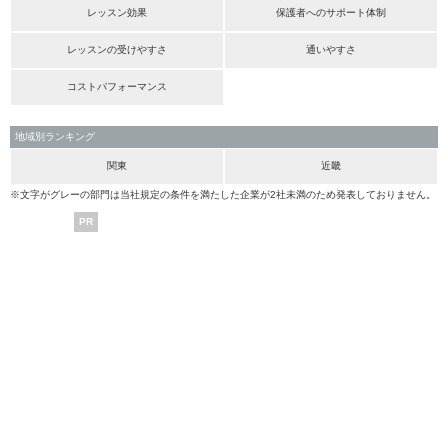
レッスン効果
保護者へのサポート体制
レッスンの受けやすさ
通いやすさ
コストパフォーマンス
地域別ランキング
関東
近畿
※文字がグレーの部門は当社規定の条件を満たした企業が2社未満のため発表しておりません。
PR