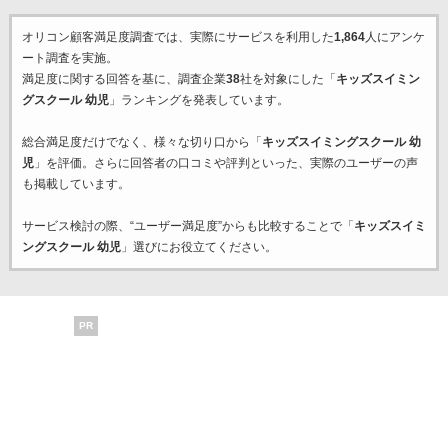
オリコン顧客満足度調査では、実際にサービスを利用した
1,864
人にアンケ
ート調査を実施。
満足度に関する回答を基に、調査企業
38
社を対象にした「
キッズスイミン
グスクール 幼児
」ランキングを発表しています。
総合満足度だけでなく、様々な切り口から「
キッズスイミングスクール 幼
児
」を評価。さらに回答者の口コミや評判といった、実際のユーザーの声
も掲載しています。
サービス検討の際、“ユーザー満足度”からも比較することで「
キッズスイミ
ングスクール 幼児
」選びにお役立てください。
PR