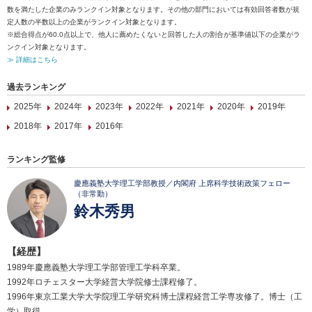
数を満たした企業のみランクイン対象となります。その他の部門においては有効回答者数が規
定人数の半数以上の企業がランクイン対象となります。
※総合得点が60.0点以上で、他人に薦めたくないと回答した人の割合が基準値以下の企業がラ
ンクイン対象となります。
≫ 詳細はこちら
過去ランキング
2025年
2024年
2023年
2022年
2021年
2020年
2019年
2018年
2017年
2016年
ランキング監修
慶應義塾大学理工学部教授／内閣府 上席科学技術政策フェロー
（非常勤）
鈴木秀男
【経歴】
1989年慶應義塾大学理工学部管理工学科卒業。
1992年ロチェスター大学経営大学院修士課程修了。
1996年東京工業大学大学院理工学研究科博士課程経営工学専攻修了。博士（工
学）取得。