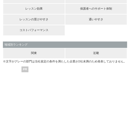
レッスン効果
保護者へのサポート体制
レッスンの受けやすさ
通いやすさ
コストパフォーマンス
地域別ランキング
関東
近畿
※文字がグレーの部門は当社規定の条件を満たした企業が2社未満のため発表しておりません。
PR