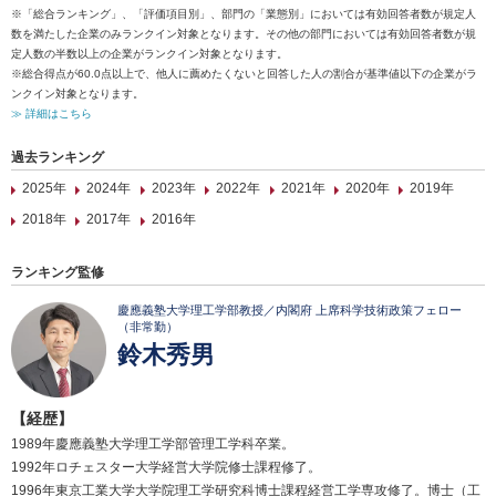
※「総合ランキング」、「評価項目別」、部門の「業態別」においては有効回答者数が規定人
数を満たした企業のみランクイン対象となります。その他の部門においては有効回答者数が規
定人数の半数以上の企業がランクイン対象となります。
※総合得点が60.0点以上で、他人に薦めたくないと回答した人の割合が基準値以下の企業がラ
ンクイン対象となります。
≫ 詳細はこちら
過去ランキング
2025年
2024年
2023年
2022年
2021年
2020年
2019年
2018年
2017年
2016年
ランキング監修
慶應義塾大学理工学部教授／内閣府 上席科学技術政策フェロー
（非常勤）
鈴木秀男
【経歴】
1989年慶應義塾大学理工学部管理工学科卒業。
1992年ロチェスター大学経営大学院修士課程修了。
1996年東京工業大学大学院理工学研究科博士課程経営工学専攻修了。博士（工