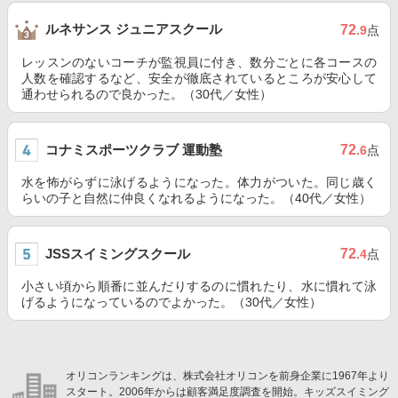
ルネサンス ジュニアスクール
72
.9
点
レッスンのないコーチが監視員に付き、数分ごとに各コースの
人数を確認するなど、安全が徹底されているところが安心して
通わせられるので良かった。（30代／女性）
コナミスポーツクラブ 運動塾
72
.6
点
水を怖がらずに泳げるようになった。体力がついた。同じ歳く
らいの子と自然に仲良くなれるようになった。（40代／女性）
JSSスイミングスクール
72
.4
点
小さい頃から順番に並んだりするのに慣れたり、水に慣れて泳
げるようになっているのでよかった。（30代／女性）
オリコンランキングは、株式会社オリコンを前身企業に1967年より
スタート。2006年からは顧客満足度調査を開始。キッズスイミング