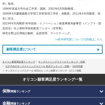
学）取得。
1996年筑波大学社会工学系・講師。2002年6月同助教授。
2008年4月慶應義塾大学理工学部管理工学科・准教授。2011年4月同教授、現
在に至る。
2023年4月内閣府 科学技術・イノベーション推進事務局参事官（インフラ・防
災担当）付上席科学技術政策フェロー（非常勤）
研究分野は応用統計解析、品質管理、マーケティング。
≫鈴木研究室についての詳細はこちら
顧客満足度について
オリコン顧客満足度ランキング
キッズスイミングスクールランキング・比較
おすすめのキッズスイミングスクール 幼児ランキング・比較
2025年版
キッズスイミングスクール 幼児のレッスン効果ランキング・口コミ情報
オリコン顧客満足度
ランキング一覧
保険
関連ランキング
金融
関連ランキング