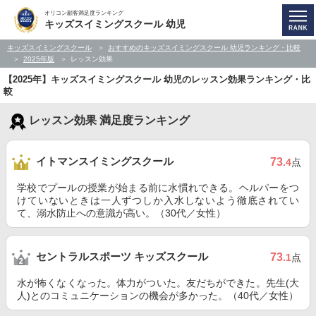
オリコン顧客満足度ランキング
キッズスイミングスクール 幼児
キッズスイミングスクール
おすすめのキッズスイミングスクール 幼児ランキング・比較
2025年版
レッスン効果
【2025年】キッズスイミングスクール 幼児のレッスン効果ランキング・比
較
レッスン効果 満足度ランキング
イトマンスイミングスクール
73
.4
点
学校でプールの授業が始まる前に水慣れできる。ヘルパーをつ
けていないときは一人ずつしか入水しないよう徹底されてい
て、溺水防止への意識が高い。（30代／女性）
セントラルスポーツ キッズスクール
73
.1
点
水が怖くなくなった。体力がついた。友だちができた。先生(大
人)とのコミュニケーションの機会が多かった。（40代／女性）