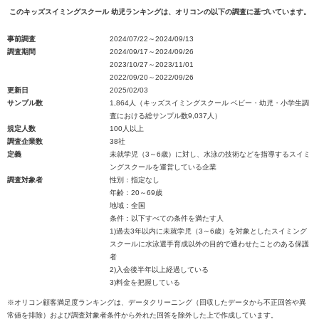
このキッズスイミングスクール 幼児ランキングは、オリコンの以下の調査に基づいています。
事前調査
2024/07/22～2024/09/13
調査期間
2024/09/17～2024/09/26
2023/10/27～2023/11/01
2022/09/20～2022/09/26
更新日
2025/02/03
サンプル数
1,864人（キッズスイミングスクール ベビー・幼児・小学生調
査における総サンプル数9,037人）
規定人数
100人以上
調査企業数
38社
定義
未就学児（3～6歳）に対し、水泳の技術などを指導するスイミ
ングスクールを運営している企業
調査対象者
性別：指定なし
年齢：20～69歳
地域：全国
条件：以下すべての条件を満たす人
1)過去3年以内に未就学児（3～6歳）を対象としたスイミング
スクールに水泳選手育成以外の目的で通わせたことのある保護
者
2)入会後半年以上経過している
3)料金を把握している
※オリコン顧客満足度ランキングは、データクリーニング（回収したデータから不正回答や異
常値を排除）および調査対象者条件から外れた回答を除外した上で作成しています。