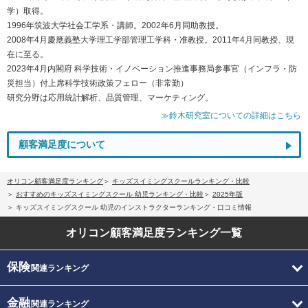
学）取得。
1996年筑波大学社会工学系・講師。2002年6月同助教授。
2008年4月慶應義塾大学理工学部管理工学科・准教授。2011年4月同教授、現
在に至る。
2023年4月内閣府 科学技術・イノベーション推進事務局参事官（インフラ・防
災担当）付上席科学技術政策フェロー（非常勤）
研究分野は応用統計解析、品質管理、マーケティング。
≫鈴木研究室についての詳細はこちら
顧客満足度について
オリコン顧客満足度ランキング
キッズスイミングスクールランキング・比較
おすすめのキッズスイミングスクール 幼児ランキング・比較
2025年版
キッズスイミングスクール 幼児のインストラクターランキング・口コミ情報
オリコン顧客満足度
ランキング一覧
保険
関連ランキング
金融
関連ランキング