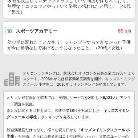
段階を設定してステップアップしていく制度が採られており、
無理なくコツコツとやっていく姿勢が培われたと思う。（40代
／男性）
スポーツアカデミー
69
.9
点
幼少期に溺れたことがあり、シャンプーすらできなかった子供
が今は補助なしで泳げるようになったこと。（30代／女性）
オリコンランキングは、株式会社オリコンを前身企業に1967年より
スタート。2006年からは顧客満足度調査を開始。キッズスイミング
スクール 小学生は、2016年よりランキングを発表しています。
オリコン顧客満足度調査では、実際にサービスを利用した
6,123
人にアンケ
ート調査を実施。
満足度に関する回答を基に、調査企業
38
社を対象にした「
キッズスイミン
グスクール 小学生
」ランキングを発表しています。
総合満足度だけでなく、様々な切り口から「
キッズスイミングスクール 小
学生
」を評価。さらに回答者の口コミや評判といった、実際のユーザーの