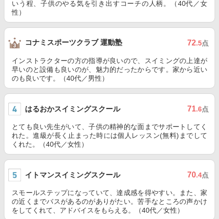
いう程、子供のやる気を引き出すコーチの人柄。（40代／女
性）
コナミスポーツクラブ 運動塾
72
.5
点
インストラクターの方の指導が良いので、スイミングの上達が
早いのと設備も良いのが、魅力的だったからです。家から近い
のも良いです。（40代／男性）
はるおかスイミングスクール
71
.6
点
とても良い先生がいて、子供の精神的な面までサポートしてく
れた。進級が長く止まった時には個人レッスン(無料)までして
くれた。（40代／女性）
イトマンスイミングスクール
70
.4
点
スモールステップになっていて、達成感を得やすい。また、家
の近くまでバスがあるのがありがたい。苦手なところの声かけ
をしてくれて、アドバイスをもらえる。（40代／女性）