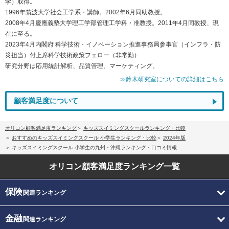
学）取得。
1996年筑波大学社会工学系・講師。2002年6月同助教授。
2008年4月慶應義塾大学理工学部管理工学科・准教授。2011年4月同教授、現
在に至る。
2023年4月内閣府 科学技術・イノベーション推進事務局参事官（インフラ・防
災担当）付上席科学技術政策フェロー（非常勤）
研究分野は応用統計解析、品質管理、マーケティング。
≫鈴木研究室についての詳細はこちら
顧客満足度について
オリコン顧客満足度ランキング
キッズスイミングスクールランキング・比較
おすすめのキッズスイミングスクール 小学生ランキング・比較
2024年版
キッズスイミングスクール 小学生の九州・沖縄ランキング・口コミ情報
オリコン顧客満足度
ランキング一覧
保険
関連ランキング
金融
関連ランキング