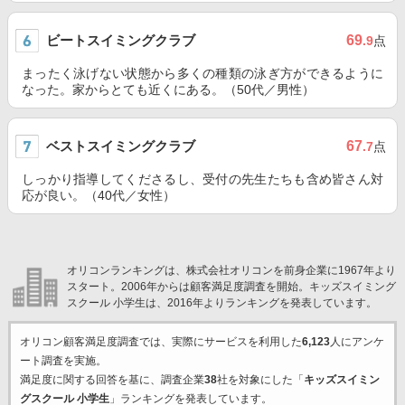
ビートスイミングクラブ
69
.9
点
まったく泳げない状態から多くの種類の泳ぎ方ができるように
なった。家からとても近くにある。（50代／男性）
ベストスイミングクラブ
67
.7
点
しっかり指導してくださるし、受付の先生たちも含め皆さん対
応が良い。（40代／女性）
オリコンランキングは、株式会社オリコンを前身企業に1967年より
スタート。2006年からは顧客満足度調査を開始。キッズスイミング
スクール 小学生は、2016年よりランキングを発表しています。
オリコン顧客満足度調査では、実際にサービスを利用した
6,123
人にアンケ
ート調査を実施。
満足度に関する回答を基に、調査企業
38
社を対象にした「
キッズスイミン
グスクール 小学生
」ランキングを発表しています。