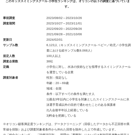
このキッズスイミングスクール 小学生ランキングは、オリコンの以下の調査に基づいていま
す。
事前調査
2023/08/02～2023/10/26
調査期間
2023/10/27～2023/11/01
2022/09/20～2022/09/26
2021/09/28～2021/10/06
更新日
2024/02/01
サンプル数
6,123人（キッズスイミングスクール ベビー／幼児／小学生調
査における総サンプル数9,068人）
規定人数
100人以上
調査企業数
38社
定義
小学生に対し、水泳の技術などを指導するスイミングスクール
を運営している企業
調査対象者
性別：指定なし
年齢：20～69歳
地域：全国
条件：以下すべての条件を満たす人
1)過去3年以内に小学生を対象としたスイミングスクールに水
泳選手育成以外の目的で通わせたことのある保護者
2)入会後半年以上経過している
3)料金を把握している
※オリコン顧客満足度ランキングは、データクリーニング（回収したデータから不正回答や異
常値を排除）および調査対象者条件から外れた回答を除外した上で作成しています。
※「総合ランキング」、「評価項目別」、部門の「業態別」においては有効回答者数が規定人