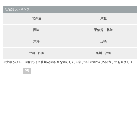
地域別ランキング
北海道
東北
関東
甲信越・北陸
東海
近畿
中国・四国
九州・沖縄
※文字がグレーの部門は当社規定の条件を満たした企業が2社未満のため発表しておりません。
PR