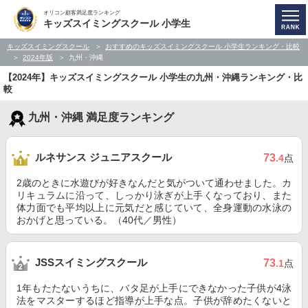
オリコン顧客満足度ランキング
キッズスイミングスクール 小学生
キッズスイミングスクール
おすすめのキッズスイミングスクール 小学生ランキング・比較
2024年版
九州・沖縄
【2024年】キッズスイミングスクール 小学生の九州・沖縄ランキング・比
較
九州・沖縄 満足度ランキング
ルネサンス ジュニアスクール
73
.4
点
2歳のときに水遊びが好きなんだと気がついて通わせました。カ
リキュラムに沿って、しっかり泳ぎが上手くなっており、また
体力面でも平均以上に元気だと感じていて、全身運動の水泳の
おかげと思っている。（40代／男性）
JSSスイミングスクール
73
.1
点
1年もたたないうちに、バタ足が上手にできなかった子供が4泳
法をマスターするほど指導が上手な点。子供が辞めたくないと