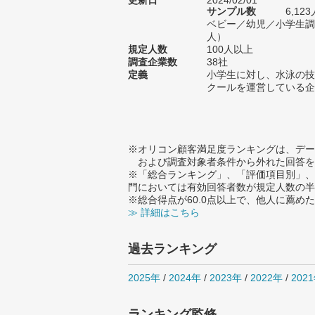
更新日
2024/02/01
サンプル数
6,1
ベビー／幼児／小学生調査
人）
規定人数
100人以上
調査企業数
38社
定義
小学生に対し、水泳の技
クールを運営している企
※オリコン顧客満足度ランキングは、デー
および調査対象者条件から外れた回答を
※「総合ランキング」、「評価項目別」、
門においては有効回答者数が規定人数の半
※総合得点が60.0点以上で、他人に薦
≫ 詳細はこちら
過去ランキング
2025年
/
2024年
/
2023年
/
2022年
/
202
ランキング監修