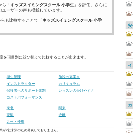
から「
キッズスイミングスクール 小学生
」を評価。さらに
のユーザーの声も掲載しています。
からも比較することで「
キッズスイミングスクール 小学
安
足度を項目別に並び替えて比較することが出来ます。
イ
衛生管理
施設の充実さ
インストラクター
カリキュラム
保護者へのサポート体制
レッスンの受けやすさ
コストパフォーマンス
カ
東北
関東
東海
近畿
九州・沖縄
業が2社未満のため発表しておりません。