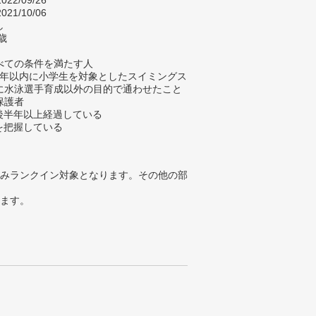
022/09/26
021/10/06
し
歳
べての条件を満たす人
去3年以内に小学生を対象としたスイミングス
に水泳選手育成以外の目的で通わせたこと
保護者
会後半年以上経過している
金を把握している
みランクイン対象となります。その他の部
ります。