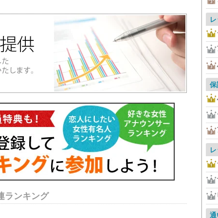
レ
保
レ
連ランキング
通