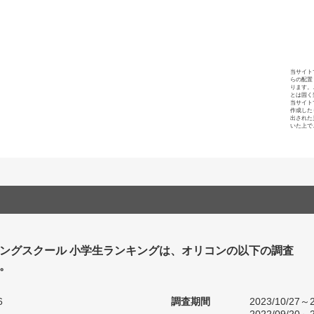
当サイト
らの配置
ります。
とは固く
当サイト
作成した
出された
いた上で
ングスクール 小学生ランキングは、オリコンの以下の調査
。
6
調査期間
2023/10/27～2