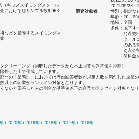
2022/09/20～2
23人（キッズスイミングスクール
2021/09/28～2
における総サンプル数9,068
調査対象者
性別：指定な
年齢：20～69
地域：全国
条件：以下す
術などを指導するスイミングス
1)過
業
クール
のある
2)入
3)料
タクリーニング（回収したデータから不正回答や異常値を排除）
除外した上で作成しています。
部門の「業態別」においては有効回答者数が規定人数を満たした企業の
数以上の企業がランクイン対象となります。
めたくないと回答した人の割合が基準値以下の企業がランクイン対象とな
1年
/
2020年
/
2019年
/
2018年
/
2017年
/
2016年