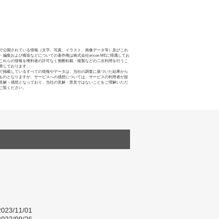
で公開されている情報（文字、写真、イラスト、画像データ等）及びこれ
・編集および構造などについての著作権は株式会社oricon MEに帰属してお
これらの情報を権利者の許可なく無断転載・複製などの二次利用を行うこ
禁じております。
で掲載しているすべての情報やデータは、当社の調査に基づいた結果から
ものとなりますが、サービスへの感想については、サービスの利用者が提
見解・感想となっており、当社の見解・意見ではないことをご理解いただ
ご覧ください。
023/11/01