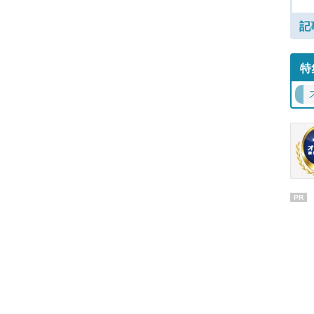
記
特
PR