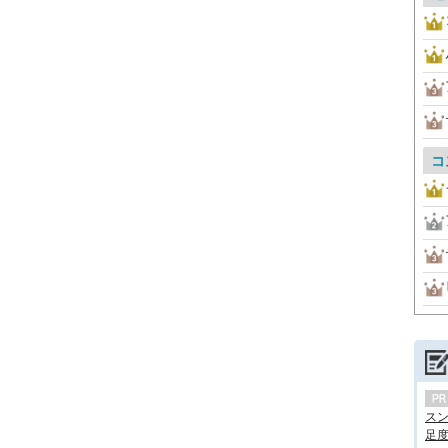
コ
ス
足度.