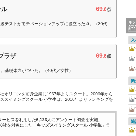
69
ール
.6
点
キッ
級テストがモチベーションアップに役立った点。（30代
評
入
69
プラザ
.6
点
。基礎体力がついた。（40代／女性）
衛
オリコンを前身企業に1967年よりスタート。2006年から
ズスイミングスクール 小学生は、2016年よりランキングを
サービスを利用した
6,123
人にアンケート調査を実施。
施
38
社を対象にした「
キッズスイミングスクール 小学生
」ラ