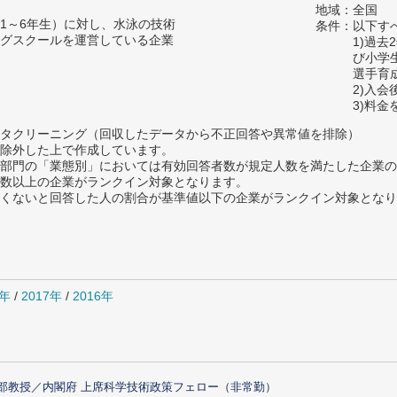
地域：全国
1～6年生）に対し、水泳の技術
条件：以下す
グスクールを運営している企業
1)過去
び小学
選手育
2)入
3)料
タクリーニング（回収したデータから不正回答や異常値を排除）
除外した上で作成しています。
部門の「業態別」においては有効回答者数が規定人数を満たした企業の
数以上の企業がランクイン対象となります。
めたくないと回答した人の割合が基準値以下の企業がランクイン対象とな
8年
/
2017年
/
2016年
部教授／内閣府 上席科学技術政策フェロー（非常勤）