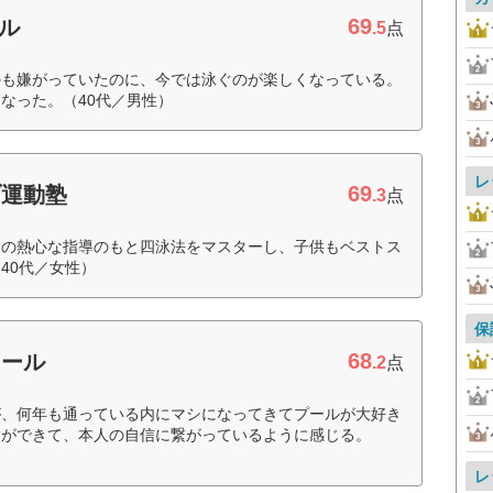
69
ル
.5
点
のも嫌がっていたのに、今では泳ぐのが楽しくなっている。
なった。（40代／男性）
レ
69
ブ運動塾
.3
点
チの熱心な指導のもと四泳法をマスターし、子供もベストス
40代／女性）
保
68
クール
.2
点
が、何年も通っている内にマシになってきてプールが大好き
験ができて、本人の自信に繋がっているように感じる。
レ