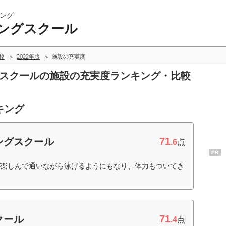
ング
ングスクール
較
2022年版
施設の充実度
グスクールの施設の充実度ランキング・比較
キング
71
ングスクール
.6
点
PR
が楽しんで通いながら泳げるようにもなり、体力もついてき
71
クール
.4
点