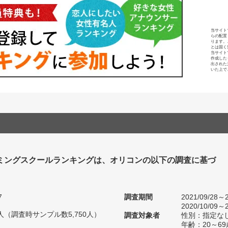
当サイト
らの配置
ります。
とは固く
当サイト
作成した
出された
いた上で
ミングスクールランキングは、オリコンの以下の調査に基づ
7
調査期間
2021/09/28～2
2020/10/09～2
57人（調査時サンプル数5,750人）
調査対象者
性別：指定な
年齢：20～69