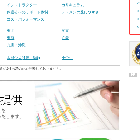
インストラクター
カリキュラム
保護者へのサポート体制
レッスンの受けやすさ
コストパフォーマンス
東北
関東
東海
近畿
九州・沖縄
未就学児(4歳～6歳)
小学生
業が2社未満のため発表しておりません。
PR