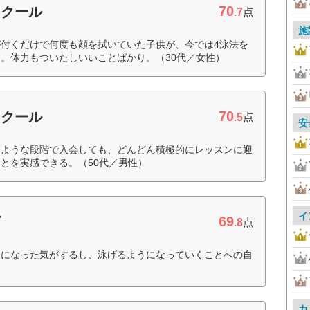
70
スクール
.7
点
施
付くだけで何度も顔を拭いていた子供が、今では4泳法を
。体力もついたしいいことばかり。（30代／女性）
70
スクール
.5
点
安
るような段階で入会しても、どんどん積極的にレッスンに迎
とを実感できる。（50代／男性）
イ
69
ズ
.8
点
夫になった気がするし、泳げるようになっていくことへの自
）
カ