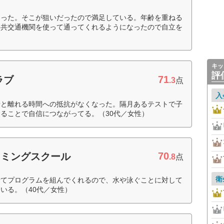
なった。そこが狙いだったので満足している。年齢を重ねる
公共交通機関を使って通ってくれるようになったので自立を
キッ
評
71
ラブ
.3
点
入
母と離れる時間への抵抗がなくなった。隔月あるテストで子
ることで自信につながってる。（30代／女性）
70
イミングスクール
.8
点
衛
せてプログラムを組んでくれるので、水や泳ぐことに対して
いる。（40代／女性）