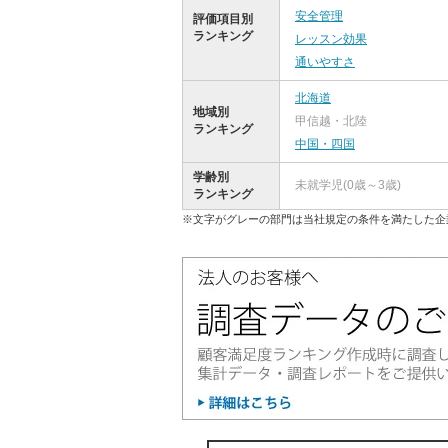
安全管理
評価項目別
ランキング
レッスン効果
通いやすさ
北海道
地域別
甲信越・北陸
ランキング
中国・四国
学齢別
未就学児(0歳～3歳)
ランキング
※文字がグレーの部門は当社規定の条件を満たした企