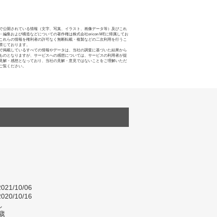
で公開されている情報（文字、写真、イラスト、画像データ等）及びこれ
・編集および構造などについての著作権は株式会社oricon MEに帰属してお
これらの情報を権利者の許可なく無断転載・複製などの二次利用を行うこ
禁じております。
で掲載しているすべての情報やデータは、当社の調査に基づいた結果から
ものとなりますが、サービスへの感想については、サービスの利用者が提
見解・感想となっており、当社の見解・意見ではないことをご理解いただ
ご覧ください。
021/10/06
020/10/16
し
歳