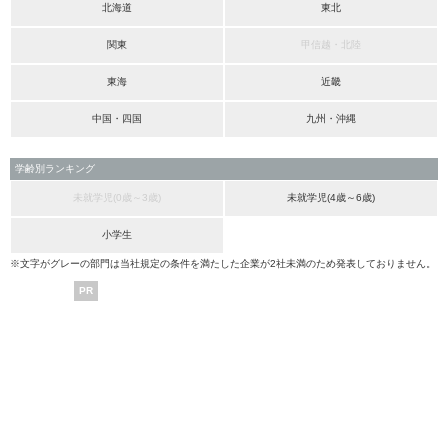
北海道
東北
関東
甲信越・北陸
東海
近畿
中国・四国
九州・沖縄
学齢別ランキング
未就学児(0歳～3歳)
未就学児(4歳～6歳)
小学生
※文字がグレーの部門は当社規定の条件を満たした企業が2社未満のため発表しておりません。
PR