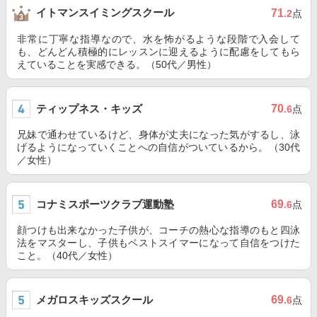
イトマンスイミングスクール
71
.2
点
非常に丁寧な指導なので、水を怖がるような段階で入会して
も、どんどん積極的にレッスンに迎えるように配慮をしてもら
えていることを実感できる。（50代／男性）
ティップネス・キッズ
70
.6
点
兄妹で通わせているけど、身体が丈夫になった気がするし、泳
げるようになっていくことへの自信がついているから。（30代
／女性）
コナミスポーツクラブ運動塾
69
.6
点
顔つけも出来なかった子供が、コーチの熱心な指導のもと四泳
法をマスターし、子供もベストスイマーになって自信をつけた
こと。（40代／女性）
メガロスキッズスクール
69
.6
点