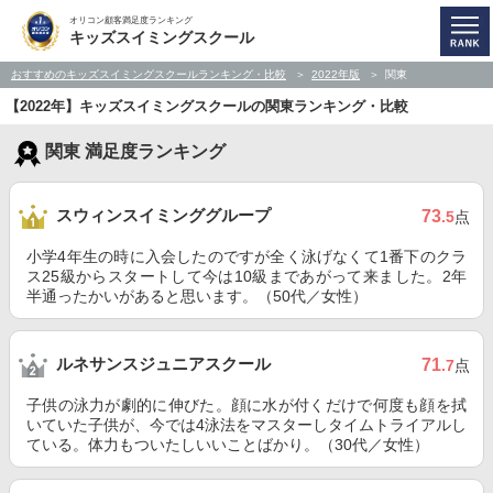
オリコン顧客満足度ランキング
キッズスイミングスクール
おすすめのキッズスイミングスクールランキング・比較
2022年版
関東
【2022年】キッズスイミングスクールの関東ランキング・比較
関東 満足度ランキング
スウィンスイミンググループ
73
.5
点
小学4年生の時に入会したのですが全く泳げなくて1番下のクラ
ス25級からスタートして今は10級まであがって来ました。2年
半通ったかいがあると思います。（50代／女性）
ルネサンスジュニアスクール
71
.7
点
子供の泳力が劇的に伸びた。顔に水が付くだけで何度も顔を拭
いていた子供が、今では4泳法をマスターしタイムトライアルし
ている。体力もついたしいいことばかり。（30代／女性）