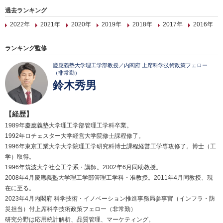
過去ランキング
2022年
2021年
2020年
2019年
2018年
2017年
2016年
ランキング監修
慶應義塾大学理工学部教授／内閣府 上席科学技術政策フェロー
（非常勤）
鈴木秀男
【経歴】
1989年慶應義塾大学理工学部管理工学科卒業。
1992年ロチェスター大学経営大学院修士課程修了。
1996年東京工業大学大学院理工学研究科博士課程経営工学専攻修了。博士（工
学）取得。
1996年筑波大学社会工学系・講師。2002年6月同助教授。
2008年4月慶應義塾大学理工学部管理工学科・准教授。2011年4月同教授、現
在に至る。
2023年4月内閣府 科学技術・イノベーション推進事務局参事官（インフラ・防
災担当）付上席科学技術政策フェロー（非常勤）
研究分野は応用統計解析、品質管理、マーケティング。