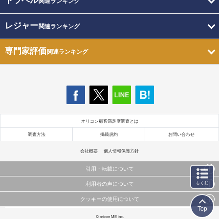
トラベル
関連ランキング
レジャー
関連ランキング
専門家評価
関連ランキング
オリコン顧客満足度調査とは
調査方法
掲載規約
お問い合わせ
会社概要
個人情報保護方針
引用・転載について
もくじ
利用者の声について
当サイトで公開されている情報（文字、写真、イラスト、画像データ等）及びこれらの配置・
編集および構造などについての著作権は株式会社oricon MEに帰属しております。
クッキーの使用について
当サイトに掲載している内容はすべてサービスの利用者が提出された見解・感想です。
これらの情報を権利者の許可なく無断転載・複製などの二次利用を行うことは固く禁じており
Top
弊社が内容について正確性を含め一切保証するものではありません。
ます。
このサイトでは Cookie を使用して、ユーザーに合わせたコンテンツや広告の表示、ソーシャル
© oricon ME inc.
弊社の見解・ 意見ではないことをご理解いただいた上でご覧ください。