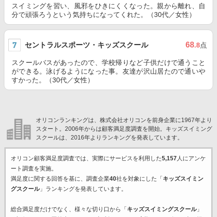
スイミングを習い、風邪をひきにくくなった。親から離れ、自
分で頑張ろうという気持ちになってくれた。（30代／女性）
セントラルスポーツ・キッズスクール
68
.8
点
スクールバスがあったので、学校帰りなど子供だけで通うこと
ができる。泳げるようになった事。友達が沢山居たので通いや
すかった。（30代／女性）
オリコンランキングは、株式会社オリコンを前身企業に1967年より
スタート。2006年からは顧客満足度調査を開始。キッズスイミング
スクールは、2016年よりランキングを発表しています。
オリコン顧客満足度調査では、実際にサービスを利用した
5,157
人にアンケ
ート調査を実施。
満足度に関する回答を基に、調査企業
40
社を対象にした「
キッズスイミン
グスクール
」ランキングを発表しています。
総合満足度だけでなく、様々な切り口から「
キッズスイミングスクール
」