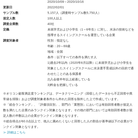
2020/10/09～2020/10/16
更新日
2022/02/01
サンプル数
5,157人（調査時サンプル数5,750人）
規定人数
100人以上
調査企業数
40社
定義
未就学児および小学生（1～6年生）に対し、水泳の技術などを
指導するスイミングスクールを運営している企業
調査対象者
性別：指定なし
年齢：20～69歳
地域：全国
条件：以下すべての条件を満たす人
1)過去2年以内（2020年6月以降）に未就学児および小学生を
対象としたスイミングスクールに水泳選手育成以外の目的で通
わせたことのある保護者
2)入会後半年以上経過している
3)料金を把握している
※オリコン顧客満足度ランキングは、データクリーニング（回収したデータから不正回答や異
常値を排除）および調査対象者条件から外れた回答を除外した上で作成しています。
※「総合ランキング」、「評価項目別」、部門の「業態別」においては有効回答者数が規定人
数を満たした企業のみランクイン対象となります。その他の部門においては有効回答者数が規
定人数の半数以上の企業がランクイン対象となります。
※総合得点が60.0点以上で、他人に薦めたくないと回答した人の割合が基準値以下の企業がラ
ンクイン対象となります。
≫ 詳細はこちら