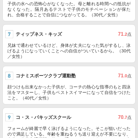
子供の水への恐怖心がなくなった。母と離れる時間への抵抗が
なくなった。隔月あるテストで子供のモチベーションが保た
れ、合格することで自信につながってる。（30代／女性）
ティップネス・キッズ
71
.2
点
兄妹で通わせているけど、身体が丈夫になった気がするし、泳
げるようになっていくことへの自信がついているから。（30代
／女性）
コナミスポーツクラブ運動塾
71
.0
点
顔つけも出来なかった子供が、コーチの熱心な指導のもと四泳
法をマスターし、子供もベストスイマーになって自信をつけた
こと。（40代／女性）
コ・ス・パキッズスクール
70
.7
点
フォームが綺麗で早く泳げるようになった。そこが狙いだった
ので満足している。年齢を重ねるうち送り迎えが不要になり、