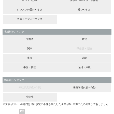
レッスン効果
保護者へのサポート体制
レッスンの受けやすさ
通いやすさ
コストパフォーマンス
地域別ランキング
北海道
東北
関東
甲信越・北陸
東海
近畿
中国・四国
九州・沖縄
学齢別ランキング
未就学児(0歳～3歳)
未就学児(4歳～6歳)
小学生
※文字がグレーの部門は当社規定の条件を満たした企業が2社未満のため発表しておりません。
PR