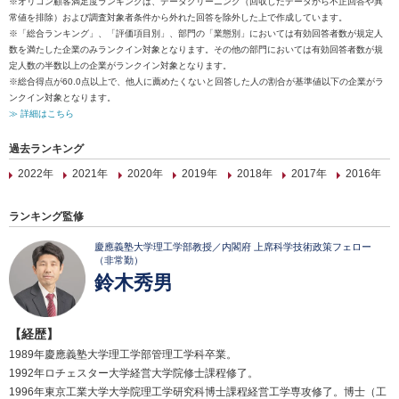
※オリコン顧客満足度ランキングは、データクリーニング（回収したデータから不正回答や異
常値を排除）および調査対象者条件から外れた回答を除外した上で作成しています。
※「総合ランキング」、「評価項目別」、部門の「業態別」においては有効回答者数が規定人
数を満たした企業のみランクイン対象となります。その他の部門においては有効回答者数が規
定人数の半数以上の企業がランクイン対象となります。
※総合得点が60.0点以上で、他人に薦めたくないと回答した人の割合が基準値以下の企業がラ
ンクイン対象となります。
≫ 詳細はこちら
過去ランキング
2022年
2021年
2020年
2019年
2018年
2017年
2016年
ランキング監修
慶應義塾大学理工学部教授／内閣府 上席科学技術政策フェロー
（非常勤）
鈴木秀男
【経歴】
1989年慶應義塾大学理工学部管理工学科卒業。
1992年ロチェスター大学経営大学院修士課程修了。
1996年東京工業大学大学院理工学研究科博士課程経営工学専攻修了。博士（工