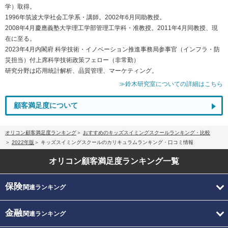
学）取得。
1996年筑波大学社会工学系・講師。2002年6月同助教授。
2008年4月慶應義塾大学理工学部管理工学科・准教授。2011年4月同教授、現
在に至る。
2023年4月内閣府 科学技術・イノベーション推進事務局参事官（インフラ・防
災担当）付上席科学技術政策フェロー（非常勤）
研究分野は応用統計解析、品質管理、マーケティング。
≫鈴木研究室についての詳細はこちら
顧客満足度について
オリコン顧客満足度ランキング
おすすめのキッズスイミングスクールランキング・比較
2022年版
キッズスイミングスクールのカリキュラムランキング・口コミ情報
オリコン顧客満足度
ランキング一覧
保険
関連ランキング
金融
関連ランキング