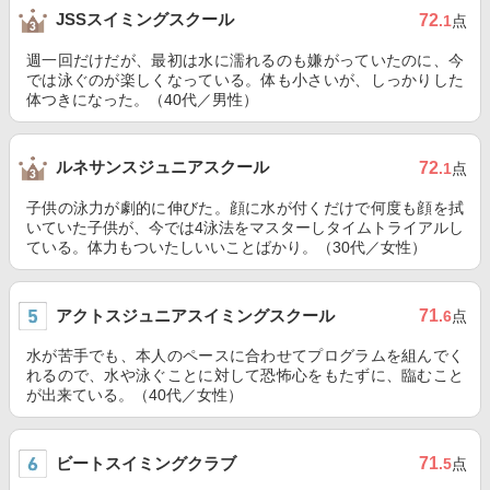
JSSスイミングスクール
72
.1
点
週一回だけだが、最初は水に濡れるのも嫌がっていたのに、今
では泳ぐのが楽しくなっている。体も小さいが、しっかりした
体つきになった。（40代／男性）
ルネサンスジュニアスクール
72
.1
点
子供の泳力が劇的に伸びた。顔に水が付くだけで何度も顔を拭
いていた子供が、今では4泳法をマスターしタイムトライアルし
ている。体力もついたしいいことばかり。（30代／女性）
アクトスジュニアスイミングスクール
71
.6
点
水が苦手でも、本人のペースに合わせてプログラムを組んでく
れるので、水や泳ぐことに対して恐怖心をもたずに、臨むこと
が出来ている。（40代／女性）
ビートスイミングクラブ
71
.5
点