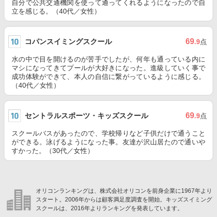
自分で公共交通機関を使って通ってくれるようになったので自
立を感じる。（40代／女性）
コパンスイミングスクール
69
.9
点
水の中で目を開けるのが苦手でしたが、何年も通っている内に
マシになってきてプールが大好きになった。進級していく事で
成功体験ができて、本人の自信に繋がっているように感じる。
（40代／女性）
セントラルスポーツ・キッズスクール
69
.9
点
スクールバスがあったので、学校帰りなど子供だけで通うこと
ができる。泳げるようになった事。友達が沢山居たので通いや
すかった。（30代／女性）
オリコンランキングは、株式会社オリコンを前身企業に1967年より
スタート。2006年からは顧客満足度調査を開始。キッズスイミング
スクールは、2016年よりランキングを発表しています。