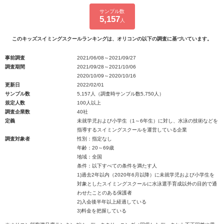
サンプル数
5,157
人
このキッズスイミングスクールランキングは、オリコンの以下の調査に基づいています。
事前調査
2021/06/08～2021/09/27
調査期間
2021/09/28～2021/10/06
2020/10/09～2020/10/16
更新日
2022/02/01
サンプル数
5,157人（調査時サンプル数5,750人）
規定人数
100人以上
調査企業数
40社
定義
未就学児および小学生（1～6年生）に対し、水泳の技術などを
指導するスイミングスクールを運営している企業
調査対象者
性別：指定なし
年齢：20～69歳
地域：全国
条件：以下すべての条件を満たす人
1)過去2年以内（2020年6月以降）に未就学児および小学生を
対象としたスイミングスクールに水泳選手育成以外の目的で通
わせたことのある保護者
2)入会後半年以上経過している
3)料金を把握している