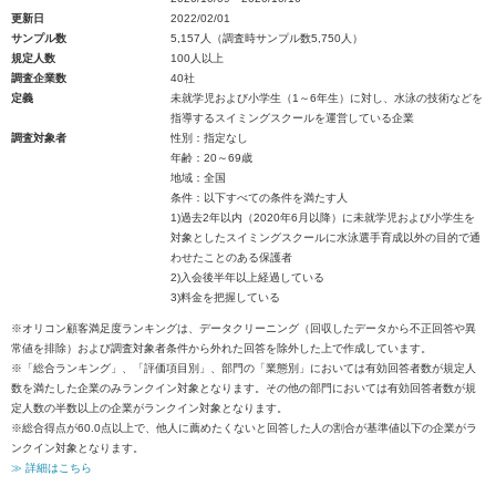
更新日
2022/02/01
サンプル数
5,157人（調査時サンプル数5,750人）
規定人数
100人以上
調査企業数
40社
定義
未就学児および小学生（1～6年生）に対し、水泳の技術などを
指導するスイミングスクールを運営している企業
調査対象者
性別：指定なし
年齢：20～69歳
地域：全国
条件：以下すべての条件を満たす人
1)過去2年以内（2020年6月以降）に未就学児および小学生を
対象としたスイミングスクールに水泳選手育成以外の目的で通
わせたことのある保護者
2)入会後半年以上経過している
3)料金を把握している
※オリコン顧客満足度ランキングは、データクリーニング（回収したデータから不正回答や異
常値を排除）および調査対象者条件から外れた回答を除外した上で作成しています。
※「総合ランキング」、「評価項目別」、部門の「業態別」においては有効回答者数が規定人
数を満たした企業のみランクイン対象となります。その他の部門においては有効回答者数が規
定人数の半数以上の企業がランクイン対象となります。
※総合得点が60.0点以上で、他人に薦めたくないと回答した人の割合が基準値以下の企業がラ
ンクイン対象となります。
≫ 詳細はこちら