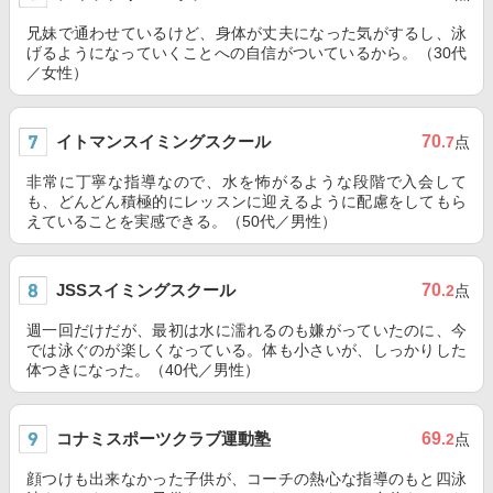
兄妹で通わせているけど、身体が丈夫になった気がするし、泳
げるようになっていくことへの自信がついているから。（30代
／女性）
イトマンスイミングスクール
70
.7
点
非常に丁寧な指導なので、水を怖がるような段階で入会して
も、どんどん積極的にレッスンに迎えるように配慮をしてもら
えていることを実感できる。（50代／男性）
JSSスイミングスクール
70
.2
点
週一回だけだが、最初は水に濡れるのも嫌がっていたのに、今
では泳ぐのが楽しくなっている。体も小さいが、しっかりした
体つきになった。（40代／男性）
コナミスポーツクラブ運動塾
69
.2
点
顔つけも出来なかった子供が、コーチの熱心な指導のもと四泳