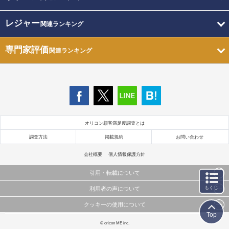
レジャー
関連ランキング
専門家評価
関連ランキング
オリコン顧客満足度調査とは
調査方法
掲載規約
お問い合わせ
会社概要
個人情報保護方針
引用・転載について
もくじ
利用者の声について
当サイトで公開されている情報（文字、写真、イラスト、画像データ等）及びこれらの配置・
編集および構造などについての著作権は株式会社oricon MEに帰属しております。
クッキーの使用について
当サイトに掲載している内容はすべてサービスの利用者が提出された見解・感想です。
これらの情報を権利者の許可なく無断転載・複製などの二次利用を行うことは固く禁じており
Top
弊社が内容について正確性を含め一切保証するものではありません。
ます。
このサイトでは Cookie を使用して、ユーザーに合わせたコンテンツや広告の表示、ソーシャル
© oricon ME inc.
弊社の見解・ 意見ではないことをご理解いただいた上でご覧ください。