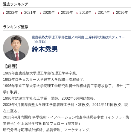
過去ランキング
2022年
2021年
2020年
2019年
2018年
2017年
2016年
ランキング監修
慶應義塾大学理工学部教授／内閣府 上席科学技術政策フェロー
（非常勤）
鈴木秀男
【経歴】
1989年慶應義塾大学理工学部管理工学科卒業。
1992年ロチェスター大学経営大学院修士課程修了。
1996年東京工業大学大学院理工学研究科博士課程経営工学専攻修了。博士（工
学）取得。
1996年筑波大学社会工学系・講師。2002年6月同助教授。
2008年4月慶應義塾大学理工学部管理工学科・准教授。2011年4月同教授、現
在に至る。
2023年4月内閣府 科学技術・イノベーション推進事務局参事官（インフラ・防
災担当）付上席科学技術政策フェロー（非常勤）
研究分野は応用統計解析、品質管理、マーケティング。