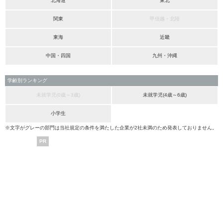
北海道
東北
関東
甲信越・北陸
東海
近畿
中国・四国
九州・沖縄
学齢別ランキング
未就学児(0歳～3歳)
未就学児(4歳～6歳)
小学生
※文字がグレーの部門は当社規定の条件を満たした企業が2社未満のため発表しておりません。
PR