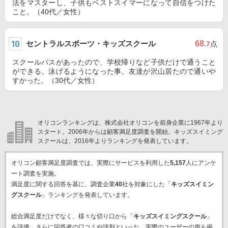
法をマスターし、子供もベストスイマーになって自信をつけた
こと。（40代／女性）
セントラルスポーツ・キッズスクール
68
.7
点
スクールバスがあったので、学校帰りなど子供だけで通うこと
ができる。泳げるようになった事。友達が沢山居たので通いや
すかった。（30代／女性）
オリコンランキングは、株式会社オリコンを前身企業に1967年より
スタート。2006年からは顧客満足度調査を開始。キッズスイミング
スクールは、2016年よりランキングを発表しています。
オリコン顧客満足度調査では、実際にサービスを利用した
5,157
人にアンケ
ート調査を実施。
満足度に関する回答を基に、調査企業
40
社を対象にした「
キッズスイミン
グスクール
」ランキングを発表しています。
総合満足度だけでなく、様々な切り口から「
キッズスイミングスクール
」
を評価。さらに回答者の口コミや評判といった、実際のユーザーの声も掲