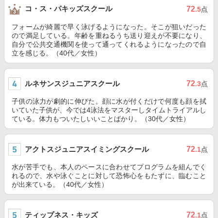
コ・ス・パキッズスクール
72
.5
点
フォームが綺麗で早く泳げるようになった。そこが狙いだった
ので満足している。年齢を重ねるうち送り迎えが不要になり、
自分で公共交通機関を使って通ってくれるようになったので自
立を感じる。（40代／女性）
ルネサンスジュニアスクール
72
.3
点
子供の泳力が劇的に伸びた。顔に水が付くだけで何度も顔を拭
いていた子供が、今では4泳法をマスターしタイムトライアルし
ている。体力もついたしいいことばかり。（30代／女性）
アクトスジュニアスイミングスクール
72
.1
点
水が苦手でも、本人のペースに合わせてプログラムを組んでく
れるので、水や泳ぐことに対して恐怖心をもたずに、臨むこと
が出来ている。（40代／女性）
ティップネス・キッズ
72
.1
点