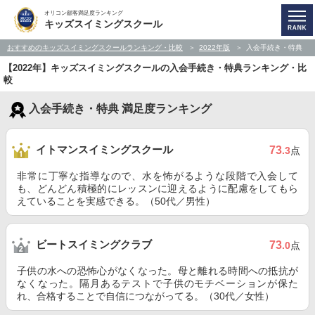
オリコン顧客満足度ランキング
キッズスイミングスクール
おすすめのキッズスイミングスクールランキング・比較
2022年版
入会手続き・特典
【2022年】キッズスイミングスクールの入会手続き・特典ランキング・比
較
入会手続き・特典 満足度ランキング
イトマンスイミングスクール
73
.3
点
非常に丁寧な指導なので、水を怖がるような段階で入会して
も、どんどん積極的にレッスンに迎えるように配慮をしてもら
えていることを実感できる。（50代／男性）
ビートスイミングクラブ
73
.0
点
子供の水への恐怖心がなくなった。母と離れる時間への抵抗が
なくなった。隔月あるテストで子供のモチベーションが保た
れ、合格することで自信につながってる。（30代／女性）