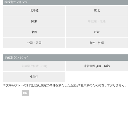
地域別ランキング
北海道
東北
関東
甲信越・北陸
東海
近畿
中国・四国
九州・沖縄
学齢別ランキング
未就学児(0歳～3歳)
未就学児(4歳～6歳)
小学生
※文字がグレーの部門は当社規定の条件を満たした企業が2社未満のため発表しておりません。
PR