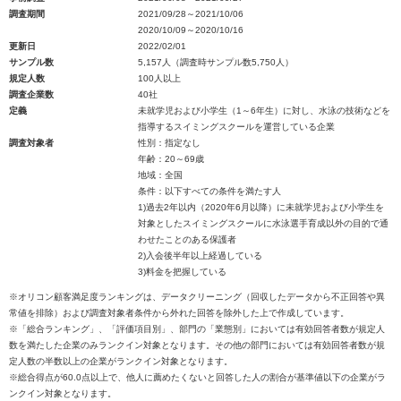
調査期間
2021/09/28～2021/10/06
2020/10/09～2020/10/16
更新日
2022/02/01
サンプル数
5,157人（調査時サンプル数5,750人）
規定人数
100人以上
調査企業数
40社
定義
未就学児および小学生（1～6年生）に対し、水泳の技術などを
指導するスイミングスクールを運営している企業
調査対象者
性別：指定なし
年齢：20～69歳
地域：全国
条件：以下すべての条件を満たす人
1)過去2年以内（2020年6月以降）に未就学児および小学生を
対象としたスイミングスクールに水泳選手育成以外の目的で通
わせたことのある保護者
2)入会後半年以上経過している
3)料金を把握している
※オリコン顧客満足度ランキングは、データクリーニング（回収したデータから不正回答や異
常値を排除）および調査対象者条件から外れた回答を除外した上で作成しています。
※「総合ランキング」、「評価項目別」、部門の「業態別」においては有効回答者数が規定人
数を満たした企業のみランクイン対象となります。その他の部門においては有効回答者数が規
定人数の半数以上の企業がランクイン対象となります。
※総合得点が60.0点以上で、他人に薦めたくないと回答した人の割合が基準値以下の企業がラ
ンクイン対象となります。