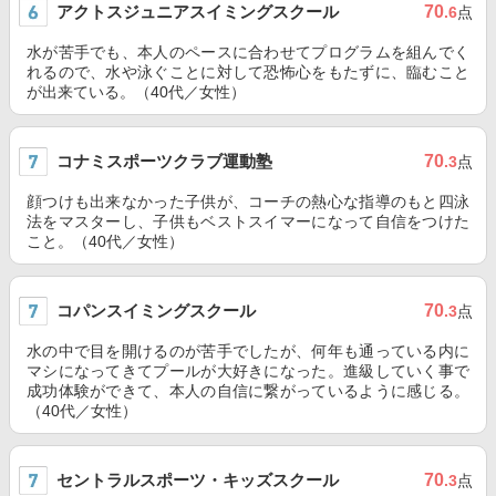
アクトスジュニアスイミングスクール
70
.6
点
水が苦手でも、本人のペースに合わせてプログラムを組んでく
れるので、水や泳ぐことに対して恐怖心をもたずに、臨むこと
が出来ている。（40代／女性）
コナミスポーツクラブ運動塾
70
.3
点
顔つけも出来なかった子供が、コーチの熱心な指導のもと四泳
法をマスターし、子供もベストスイマーになって自信をつけた
こと。（40代／女性）
コパンスイミングスクール
70
.3
点
水の中で目を開けるのが苦手でしたが、何年も通っている内に
マシになってきてプールが大好きになった。進級していく事で
成功体験ができて、本人の自信に繋がっているように感じる。
（40代／女性）
セントラルスポーツ・キッズスクール
70
.3
点