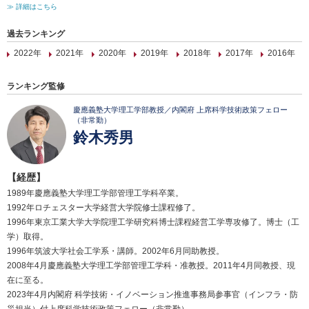
≫ 詳細はこちら
過去ランキング
2022年
2021年
2020年
2019年
2018年
2017年
2016年
ランキング監修
慶應義塾大学理工学部教授／内閣府 上席科学技術政策フェロー
（非常勤）
鈴木秀男
【経歴】
1989年慶應義塾大学理工学部管理工学科卒業。
1992年ロチェスター大学経営大学院修士課程修了。
1996年東京工業大学大学院理工学研究科博士課程経営工学専攻修了。博士（工
学）取得。
1996年筑波大学社会工学系・講師。2002年6月同助教授。
2008年4月慶應義塾大学理工学部管理工学科・准教授。2011年4月同教授、現
在に至る。
2023年4月内閣府 科学技術・イノベーション推進事務局参事官（インフラ・防
災担当）付上席科学技術政策フェロー（非常勤）