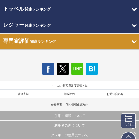
トラベル
関連ランキング
レジャー
関連ランキング
専門家評価
関連ランキング
オリコン顧客満足度調査とは
調査方法
掲載規約
お問い合わせ
会社概要
個人情報保護方針
引用・転載について
もくじ
利用者の声について
当サイトで公開されている情報（文字、写真、イラスト、画像データ等）及びこれらの配置・
編集および構造などについての著作権は株式会社oricon MEに帰属しております。
クッキーの使用について
当サイトに掲載している内容はすべてサービスの利用者が提出された見解・感想です。
これらの情報を権利者の許可なく無断転載・複製などの二次利用を行うことは固く禁じており