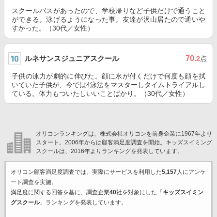
スクールバスがあったので、学校帰りなど子供だけで通うこと
ができる。泳げるようになった事。友達が沢山居たので通いや
すかった。（30代／女性）
ルネサンスジュニアスクール
70
.2
点
子供の泳力が劇的に伸びた。顔に水が付くだけで何度も顔を拭
いていた子供が、今では4泳法をマスターしタイムトライアルし
ている。体力もついたしいいことばかり。（30代／女性）
オリコンランキングは、株式会社オリコンを前身企業に1967年より
スタート。2006年からは顧客満足度調査を開始。キッズスイミング
スクールは、2016年よりランキングを発表しています。
オリコン顧客満足度調査では、実際にサービスを利用した
5,157
人にアンケ
ート調査を実施。
満足度に関する回答を基に、調査企業
40
社を対象にした「
キッズスイミン
グスクール
」ランキングを発表しています。