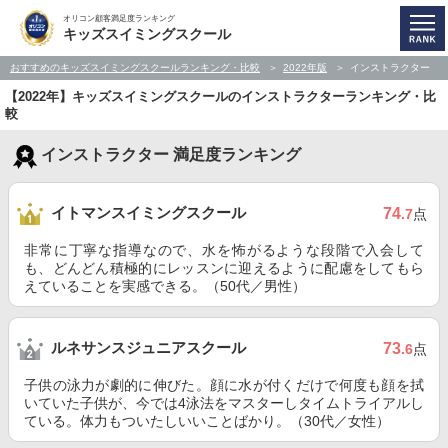
オリコン顧客満足度ランキング
キッズスイミングスクール
おすすめのキッズスイミングスクールランキング・比較
2022年版
インストラクター
【2022年】キッズスイミングスクールのインストラクターランキング・比
較
インストラクター 満足度ランキング
イトマンスイミングスクール
74
.7
点
非常に丁寧な指導なので、水を怖がるような段階で入会して
も、どんどん積極的にレッスンに迎えるように配慮をしてもら
えていることを実感できる。（50代／男性）
ルネサンスジュニアスクール
73
.6
点
子供の泳力が劇的に伸びた。顔に水が付くだけで何度も顔を拭
いていた子供が、今では4泳法をマスターしタイムトライアルし
ている。体力もついたしいいことばかり。（30代／女性）