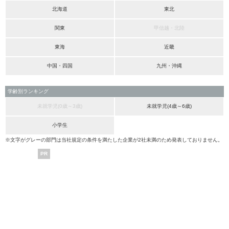
北海道
東北
関東
甲信越・北陸
東海
近畿
中国・四国
九州・沖縄
学齢別ランキング
未就学児(0歳～3歳)
未就学児(4歳～6歳)
小学生
※文字がグレーの部門は当社規定の条件を満たした企業が2社未満のため発表しておりません。
PR