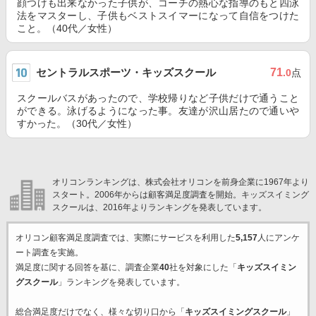
顔つけも出来なかった子供が、コーチの熱心な指導のもと四泳
法をマスターし、子供もベストスイマーになって自信をつけた
こと。（40代／女性）
セントラルスポーツ・キッズスクール
71
.0
点
スクールバスがあったので、学校帰りなど子供だけで通うこと
ができる。泳げるようになった事。友達が沢山居たので通いや
すかった。（30代／女性）
オリコンランキングは、株式会社オリコンを前身企業に1967年より
スタート。2006年からは顧客満足度調査を開始。キッズスイミング
スクールは、2016年よりランキングを発表しています。
オリコン顧客満足度調査では、実際にサービスを利用した
5,157
人にアンケ
ート調査を実施。
満足度に関する回答を基に、調査企業
40
社を対象にした「
キッズスイミン
グスクール
」ランキングを発表しています。
総合満足度だけでなく、様々な切り口から「
キッズスイミングスクール
」