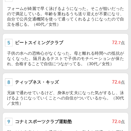
フォームが綺麗で早く泳げるようになった。そこが狙いだった
ので満足している。年齢を重ねるうち送り迎えが不要になり、
自分で公共交通機関を使って通ってくれるようになったので自
立を感じる。（40代／女性）
ビートスイミングクラブ
72
.7
点
子供の水への恐怖心がなくなった。母と離れる時間への抵抗が
なくなった。隔月あるテストで子供のモチベーションが保た
れ、合格することで自信につながってる。（30代／女性）
ティップネス・キッズ
72
.6
点
兄妹で通わせているけど、身体が丈夫になった気がするし、泳
げるようになっていくことへの自信がついているから。（30代
／女性）
コナミスポーツクラブ運動塾
72
.0
点