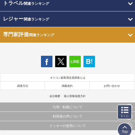
トラベル
関連ランキング
レジャー
関連ランキング
専門家評価
関連ランキング
オリコン顧客満足度調査とは
調査方法
掲載規約
お問い合わせ
会社概要
個人情報保護方針
引用・転載について
もくじ
利用者の声について
当サイトで公開されている情報（文字、写真、イラスト、画像データ等）及びこれらの配置・
編集および構造などについての著作権は株式会社oricon MEに帰属しております。
クッキーの使用について
当サイトに掲載している内容はすべてサービスの利用者が提出された見解・感想です。
これらの情報を権利者の許可なく無断転載・複製などの二次利用を行うことは固く禁じており
Top
弊社が内容について正確性を含め一切保証するものではありません。
ます。