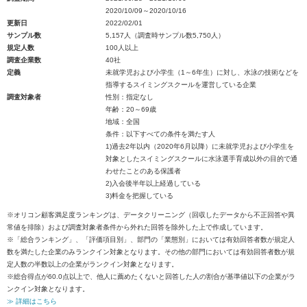
2020/10/09～2020/10/16
更新日
2022/02/01
サンプル数
5,157人（調査時サンプル数5,750人）
規定人数
100人以上
調査企業数
40社
定義
未就学児および小学生（1～6年生）に対し、水泳の技術などを
指導するスイミングスクールを運営している企業
調査対象者
性別：指定なし
年齢：20～69歳
地域：全国
条件：以下すべての条件を満たす人
1)過去2年以内（2020年6月以降）に未就学児および小学生を
対象としたスイミングスクールに水泳選手育成以外の目的で通
わせたことのある保護者
2)入会後半年以上経過している
3)料金を把握している
※オリコン顧客満足度ランキングは、データクリーニング（回収したデータから不正回答や異
常値を排除）および調査対象者条件から外れた回答を除外した上で作成しています。
※「総合ランキング」、「評価項目別」、部門の「業態別」においては有効回答者数が規定人
数を満たした企業のみランクイン対象となります。その他の部門においては有効回答者数が規
定人数の半数以上の企業がランクイン対象となります。
※総合得点が60.0点以上で、他人に薦めたくないと回答した人の割合が基準値以下の企業がラ
ンクイン対象となります。
≫ 詳細はこちら