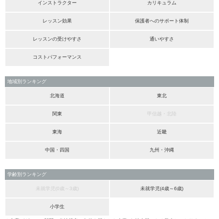
インストラクター
カリキュラム
レッスン効果
保護者へのサポート体制
レッスンの受けやすさ
通いやすさ
コストパフォーマンス
地域別ランキング
北海道
東北
関東
甲信越・北陸
東海
近畿
中国・四国
九州・沖縄
学齢別ランキング
未就学児(0歳～3歳)
未就学児(4歳～6歳)
小学生