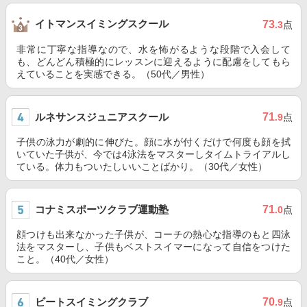
イトマンスイミングスクール
73
.3
点
非常に丁寧な指導なので、水を怖がるような段階で入会して
も、どんどん積極的にレッスンに迎えるように配慮をしてもら
えていることを実感できる。（50代／男性）
ルネサンスジュニアスクール
71
.9
点
子供の泳力が劇的に伸びた。顔に水が付くだけで何度も顔を拭
いていた子供が、今では4泳法をマスターしタイムトライアルし
ている。体力もついたしいいことばかり。（30代／女性）
コナミスポーツクラブ運動塾
71
.0
点
顔つけも出来なかった子供が、コーチの熱心な指導のもと四泳
法をマスターし、子供もベストスイマーになって自信をつけた
こと。（40代／女性）
ビートスイミングクラブ
70
.9
点