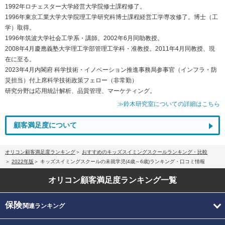
1992年ロチェスター大学経営大学院修士課程修了。
1996年東京工業大学大学院理工学研究科博士課程経営工学専攻修了。博士（工
学）取得。
1996年筑波大学社会工学系・講師。2002年6月同助教授。
2008年4月慶應義塾大学理工学部管理工学科・准教授。2011年4月同教授、現
在に至る。
2023年4月内閣府 科学技術・イノベーション推進事務局参事官（インフラ・防
災担当）付上席科学技術政策フェロー（非常勤）
研究分野は応用統計解析、品質管理、マーケティング。
≫鈴木研究室についての詳細はこちら
顧客満足度について
オリコン顧客満足度ランキング
おすすめのキッズスイミングスクールランキング・比較
2022年版
キッズスイミングスクールの未就学児(4歳～6歳)ランキング・口コミ情報
オリコン顧客満足度
ランキング一覧
保険
関連ランキング