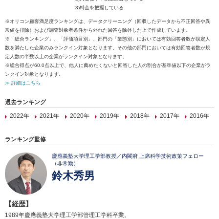
3)料金を把握している
※オリコン顧客満足度ランキングは、データクリーニング（回収したデータから不正回答や異
常値を排除）および調査対象者条件から外れた回答を除外した上で作成しています。
※「総合ランキング」、「評価項目別」、部門の「業態別」においては有効回答者数が規定人
数を満たした企業のみランクイン対象となります。その他の部門においては有効回答者数が規
定人数の半数以上の企業がランクイン対象となります。
※総合得点が60.0点以上で、他人に薦めたくないと回答した人の割合が基準値以下の企業がラ
ンクイン対象となります。
≫ 詳細はこちら
過去ランキング
2022年
2021年
2020年
2019年
2018年
2017年
2016年
ランキング監修
慶應義塾大学理工学部教授／内閣府 上席科学技術政策フェロー
（非常勤）
鈴木秀男
【経歴】
1989年慶應義塾大学理工学部管理工学科卒業。