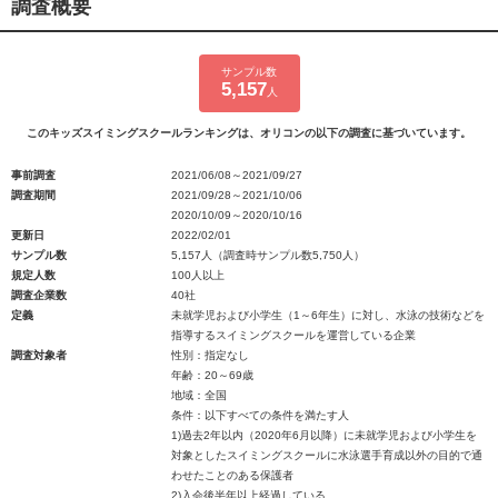
調査概要
サンプル数
5,157
人
このキッズスイミングスクールランキングは、オリコンの以下の調査に基づいています。
事前調査
2021/06/08～2021/09/27
調査期間
2021/09/28～2021/10/06
2020/10/09～2020/10/16
更新日
2022/02/01
サンプル数
5,157人（調査時サンプル数5,750人）
規定人数
100人以上
調査企業数
40社
定義
未就学児および小学生（1～6年生）に対し、水泳の技術などを
指導するスイミングスクールを運営している企業
調査対象者
性別：指定なし
年齢：20～69歳
地域：全国
条件：以下すべての条件を満たす人
1)過去2年以内（2020年6月以降）に未就学児および小学生を
対象としたスイミングスクールに水泳選手育成以外の目的で通
わせたことのある保護者
2)入会後半年以上経過している