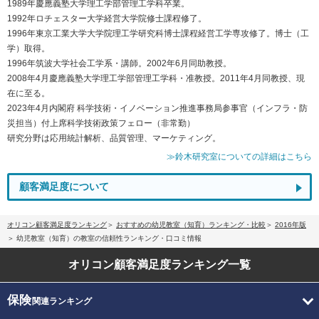
1989年慶應義塾大学理工学部管理工学科卒業。
1992年ロチェスター大学経営大学院修士課程修了。
1996年東京工業大学大学院理工学研究科博士課程経営工学専攻修了。博士（工
学）取得。
1996年筑波大学社会工学系・講師。2002年6月同助教授。
2008年4月慶應義塾大学理工学部管理工学科・准教授。2011年4月同教授、現
在に至る。
2023年4月内閣府 科学技術・イノベーション推進事務局参事官（インフラ・防
災担当）付上席科学技術政策フェロー（非常勤）
研究分野は応用統計解析、品質管理、マーケティング。
≫鈴木研究室についての詳細はこちら
顧客満足度について
オリコン顧客満足度ランキング
おすすめの幼児教室（知育）ランキング・比較
2016年版
幼児教室（知育）の教室の信頼性ランキング・口コミ情報
オリコン顧客満足度
ランキング一覧
保険
関連ランキング