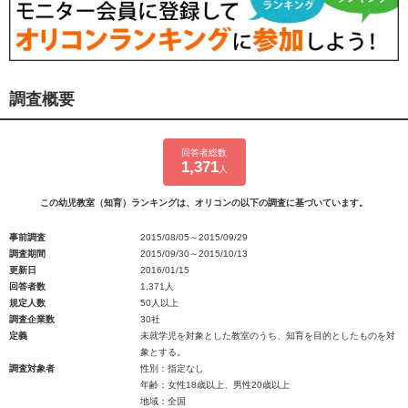
調査概要
回答者総数
1,371
人
この幼児教室（知育）ランキングは、オリコンの以下の調査に基づいています。
事前調査
2015/08/05～2015/09/29
調査期間
2015/09/30～2015/10/13
更新日
2016/01/15
回答者数
1,371人
規定人数
50人以上
調査企業数
30社
定義
未就学児を対象とした教室のうち、知育を目的としたものを対
象とする。
調査対象者
性別：指定なし
年齢：女性18歳以上、男性20歳以上
地域：全国