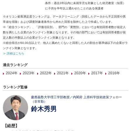
条件：過去3年以内に未就学児を対象とした幼児教室（知育）
に子供を半年以上通わせたことのある保護者
※オリコン顧客満足度ランキングは、データクリーニング（回収したデータから不正回答や異
常値を排除）および調査対象者条件から外れた回答を除外した上で作成しています。
※「総合ランキング」、「評価項目別」、部門の「業態別」においては有効回答者数が規定人
数を満たした企業のみランクイン対象となります。その他の部門においては有効回答者数が規
定人数の半数以上の企業がランクイン対象となります。
※総合得点が60.00点以上で、他人に薦めたくないと回答した人の割合が基準値以下の企業がラ
ンクイン対象となります。
≫ 詳細はこちら
過去ランキング
2024年
2023年
2022年
2021年
2020年
2017年
2016年
ランキング監修
慶應義塾大学理工学部教授／内閣府 上席科学技術政策フェロー
（非常勤）
鈴木秀男
【経歴】