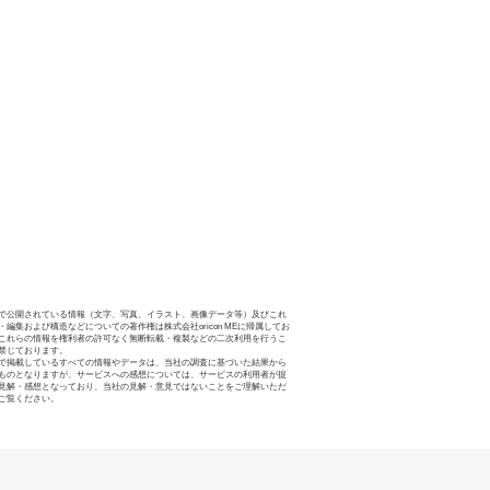
で公開されている情報（文字、写真、イラスト、画像データ等）及びこれ
・編集および構造などについての著作権は株式会社oricon MEに帰属してお
これらの情報を権利者の許可なく無断転載・複製などの二次利用を行うこ
禁じております。
で掲載しているすべての情報やデータは、当社の調査に基づいた結果から
ものとなりますが、サービスへの感想については、サービスの利用者が提
見解・感想となっており、当社の見解・意見ではないことをご理解いただ
ご覧ください。