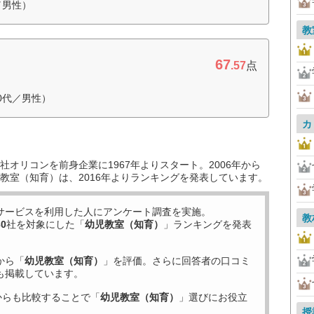
／男性）
教
67
.57
点
0代／男性）
カ
オリコンを前身企業に1967年よりスタート。2006年から
教室（知育）は、2016年よりランキングを発表しています。
サービスを利用した
人にアンケート調査を実施。
教
30
社を対象にした「
幼児教室（知育）
」ランキングを発表
から「
幼児教室（知育）
」を評価。さらに回答者の口コミ
も掲載しています。
からも比較することで「
幼児教室（知育）
」選びにお役立
授