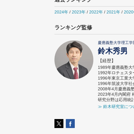
2024年
/
2023年
/
2022年
/
2021年
/
202
ランキング監修
慶應義塾大学理工学
鈴木秀男
【経歴】
1989年慶應義塾
1992年ロチェス
1996年東京工業
1996年筑波大学
2008年4月慶應
2023年4月内閣
研究分野は応用統
≫ 鈴木研究室につ