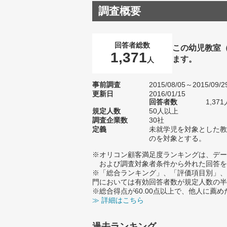
調査概要
回答者総数
この幼児教室
1,371
ます。
人
事前調査
2015/08/05～2015/09/2
更新日
2016/01/15
回答者数
1,371
規定人数
50人以上
調査企業数
30社
定義
未就学児を対象とした教
のを対象とする。
※オリコン顧客満足度ランキングは、デー
および調査対象者条件から外れた回答を
※「総合ランキング」、「評価項目別」、
門においては有効回答者数が規定人数の半
※総合得点が60.00点以上で、他人に
≫ 詳細はこちら
過去ランキング