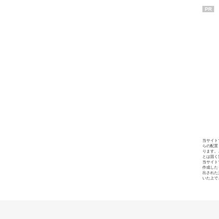
PR
当サイト
らの配置
ります。
とは固く
当サイト
作成した
出された
いた上で