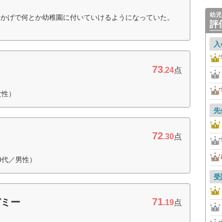
幼児
おかげで何とか幼稚園に付いていけるようになっていた。
評
入
73
.24
点
女性）
先
72
.30
点
0代／男性）
受
71
デミー
.19
点