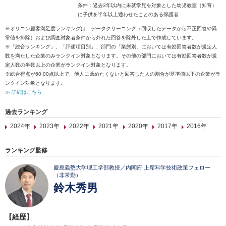
条件：過去3年以内に未就学児を対象とした幼児教室（知育）
に子供を半年以上通わせたことのある保護者
※オリコン顧客満足度ランキングは、データクリーニング（回収したデータから不正回答や異
常値を排除）および調査対象者条件から外れた回答を除外した上で作成しています。
※「総合ランキング」、「評価項目別」、部門の「業態別」においては有効回答者数が規定人
数を満たした企業のみランクイン対象となります。その他の部門においては有効回答者数が規
定人数の半数以上の企業がランクイン対象となります。
※総合得点が60.00点以上で、他人に薦めたくないと回答した人の割合が基準値以下の企業がラ
ンクイン対象となります。
≫ 詳細はこちら
過去ランキング
2024年
2023年
2022年
2021年
2020年
2017年
2016年
ランキング監修
慶應義塾大学理工学部教授／内閣府 上席科学技術政策フェロー
（非常勤）
鈴木秀男
【経歴】