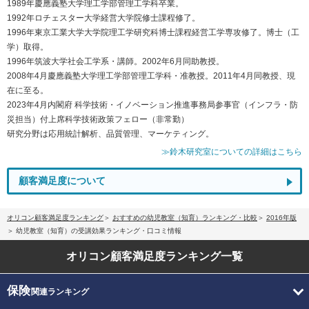
1989年慶應義塾大学理工学部管理工学科卒業。
1992年ロチェスター大学経営大学院修士課程修了。
1996年東京工業大学大学院理工学研究科博士課程経営工学専攻修了。博士（工
学）取得。
1996年筑波大学社会工学系・講師。2002年6月同助教授。
2008年4月慶應義塾大学理工学部管理工学科・准教授。2011年4月同教授、現
在に至る。
2023年4月内閣府 科学技術・イノベーション推進事務局参事官（インフラ・防
災担当）付上席科学技術政策フェロー（非常勤）
研究分野は応用統計解析、品質管理、マーケティング。
≫鈴木研究室についての詳細はこちら
顧客満足度について
オリコン顧客満足度ランキング
おすすめの幼児教室（知育）ランキング・比較
2016年版
幼児教室（知育）の受講効果ランキング・口コミ情報
オリコン顧客満足度
ランキング一覧
保険
関連ランキング