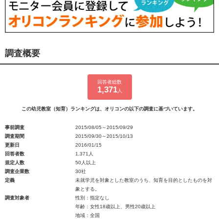
調査概要
回答者総数
1,371
人
この幼児教室（知育）ランキングは、オリコンの以下の調査に基づいています。
事前調査
2015/08/05～2015/09/29
調査期間
2015/09/30～2015/10/13
更新日
2016/01/15
回答者数
1,371人
規定人数
50人以上
調査企業数
30社
定義
未就学児を対象とした教室のうち、知育を目的としたものを対
象とする。
調査対象者
性別：指定なし
年齢：女性18歳以上、男性20歳以上
地域：全国