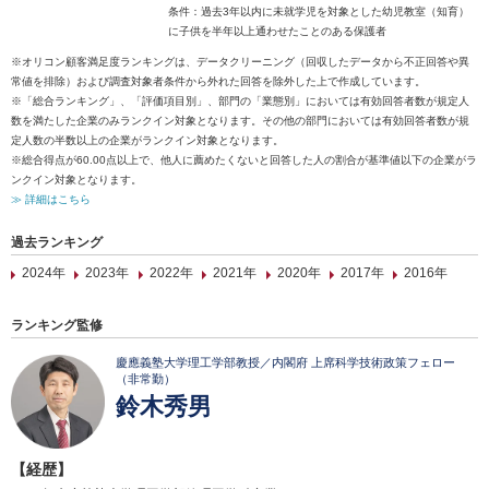
条件：過去3年以内に未就学児を対象とした幼児教室（知育）
に子供を半年以上通わせたことのある保護者
※オリコン顧客満足度ランキングは、データクリーニング（回収したデータから不正回答や異
常値を排除）および調査対象者条件から外れた回答を除外した上で作成しています。
※「総合ランキング」、「評価項目別」、部門の「業態別」においては有効回答者数が規定人
数を満たした企業のみランクイン対象となります。その他の部門においては有効回答者数が規
定人数の半数以上の企業がランクイン対象となります。
※総合得点が60.00点以上で、他人に薦めたくないと回答した人の割合が基準値以下の企業がラ
ンクイン対象となります。
≫ 詳細はこちら
過去ランキング
2024年
2023年
2022年
2021年
2020年
2017年
2016年
ランキング監修
慶應義塾大学理工学部教授／内閣府 上席科学技術政策フェロー
（非常勤）
鈴木秀男
【経歴】