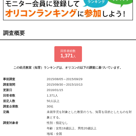
調査概要
回答者総数
1,371
人
この幼児教室（知育）ランキングは、オリコンの以下の調査に基づいています。
事前調査
2015/08/05～2015/09/29
調査期間
2015/09/30～2015/10/13
更新日
2016/01/15
回答者数
1,371人
規定人数
50人以上
調査企業数
30社
定義
未就学児を対象とした教室のうち、知育を目的としたものを対
象とする。
調査対象者
性別：指定なし
年齢：女性18歳以上、男性20歳以上
地域：全国