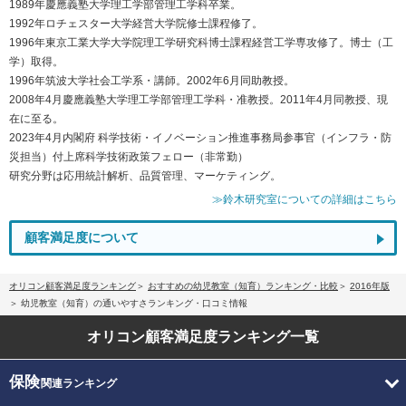
1989年慶應義塾大学理工学部管理工学科卒業。
1992年ロチェスター大学経営大学院修士課程修了。
1996年東京工業大学大学院理工学研究科博士課程経営工学専攻修了。博士（工
学）取得。
1996年筑波大学社会工学系・講師。2002年6月同助教授。
2008年4月慶應義塾大学理工学部管理工学科・准教授。2011年4月同教授、現
在に至る。
2023年4月内閣府 科学技術・イノベーション推進事務局参事官（インフラ・防
災担当）付上席科学技術政策フェロー（非常勤）
研究分野は応用統計解析、品質管理、マーケティング。
≫鈴木研究室についての詳細はこちら
顧客満足度について
オリコン顧客満足度ランキング
おすすめの幼児教室（知育）ランキング・比較
2016年版
幼児教室（知育）の通いやすさランキング・口コミ情報
オリコン顧客満足度
ランキング一覧
保険
関連ランキング