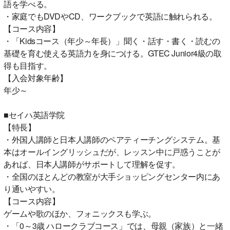
語を学べる。
・家庭でもDVDやCD、ワークブックで英語に触れられる。
【コース内容】
・「Kidsコース（年少～年長）」聞く・話す・書く・読むの
基礎を育む使える英語力を身につける。GTEC Junior4級の取
得も目指す。
【入会対象年齢】
年少～
■セイハ英語学院
【特長】
・外国人講師と日本人講師のペアティーチングシステム。基
本はオールイングリッシュだが、レッスン中に戸惑うことが
あれば、日本人講師がサポートして理解を促す。
・全国のほとんどの教室が大手ショッピングセンター内にあ
り通いやすい。
【コース内容】
ゲームや歌のほか、フォニックスも学ぶ。
・「0～3歳 ハロークラブコース」では、母親（家族）と一緒