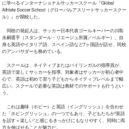
に学べるインターナショナルサッカースクール『Global
Athlete Soccer School（グローバルアスリートサッカースクー
ル）』が開校した。
同校の発起人は、サッカー日本代表ゴールキーパーの川島
永嗣選手（スタンダール・リエージュ所属／ベルギー）。自
身も英語やイタリア語、スペイン語など7ヶ国語が話せ、同校
のアンバサダーも務めている。
スクールは、ネイティブまたはバイリンガルの指導員が、
英語で楽しくサッカーを指導。対象者はサッカーが初心者中
心で、英語は初めて習う子どもからネイティブレベルまで幅
広い。スクールで必要な英語は教材でのサポートも行うとい
う。
これは趣味（ホビー）と英語（イングリッシュ）を合わせ
た「ホビングリッシュ」の一つでもあり、子どもたちが“英語
を話す＝楽しい”と感じるきっかけにもなりやすく、同時に両
方を伸ばせることが魅力だ。