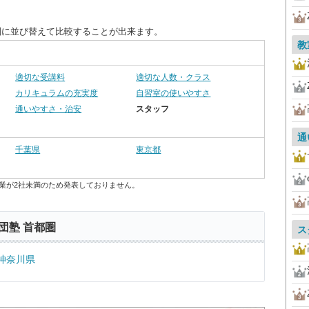
別に並び替えて比較することが出来ます。
教
適切な受講料
適切な人数・クラス
カリキュラムの充実度
自習室の使いやすさ
通いやすさ・治安
スタッフ
通
千葉県
東京都
業が2社未満のため発表しておりません。
団塾 首都圏
ス
神奈川県