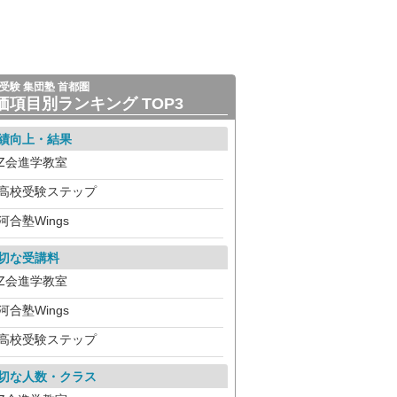
受験 集団塾 首都圏
価項目別ランキング TOP3
績向上・結果
Z会進学教室
高校受験ステップ
河合塾Wings
切な受講料
Z会進学教室
河合塾Wings
高校受験ステップ
切な人数・クラス