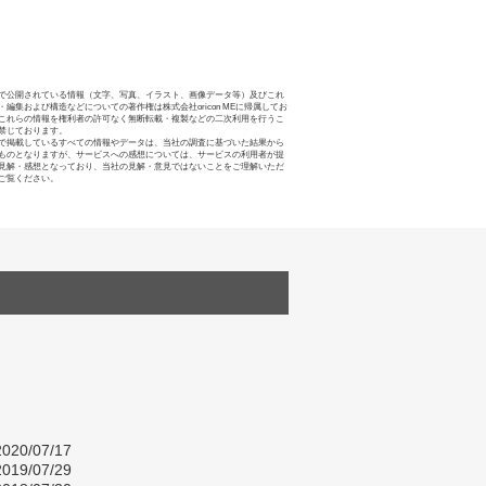
で公開されている情報（文字、写真、イラスト、画像データ等）及びこれ
・編集および構造などについての著作権は株式会社oricon MEに帰属してお
これらの情報を権利者の許可なく無断転載・複製などの二次利用を行うこ
禁じております。
で掲載しているすべての情報やデータは、当社の調査に基づいた結果から
ものとなりますが、サービスへの感想については、サービスの利用者が提
見解・感想となっており、当社の見解・意見ではないことをご理解いただ
ご覧ください。
020/07/17
019/07/29