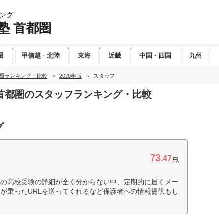
ング
塾 首都圏
圏
甲信越・北陸
東海
近畿
中国・四国
九州
都圏ランキング・比較
2020年版
スタッフ
塾 首都圏のスタッフランキング・比較
グ
73
.47
点
県の高校受験の詳細が全く分からない中、定期的に届くメー
が乗ったURLを送ってくれるなど保護者への情報提供もし