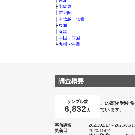
東北
北関東
首都圏
甲信越・北陸
東海
近畿
中国・四国
九州・沖縄
調査概要
サンプル数
この高校受験 
6,832
ています。
人
事前調査
2020/02/17～2020/06/1
更新日
2020/11/02