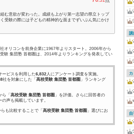
.51
点
り組む意欲が変わった。成績も上がり第一志望の県立トップ
かく受験の際には子どもの精神的な面までずいぶん気にかけ
講
オリコンを前身企業に1967年よりスタート。2006年から
験 集団塾 首都圏は、2014年よりランキングを発表してい
カ
サービスを利用した
6,832
人にアンケート調査を実施。
48
社を対象にした「
高校受験 集団塾 首都圏
」ランキング
から「
高校受験 集団塾 首都圏
」を評価。さらに回答者の
ーの声も掲載しています。
からも比較することで「
高校受験 集団塾 首都圏
」選びにお
自