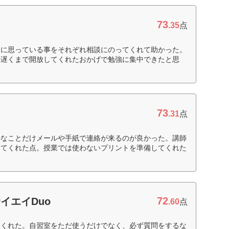
73
.35
点
安に思っている事をそれぞれ相談にのってくれて助かった。
ら遅くまで開放してくれたおかげで勉強に集中できたと思
73
.31
点
要なことだけメールや手紙で連絡が来るのが良かった。講師
えてくれた点。授業では使わないプリントを準備してくれた
72
イエイDuo
.60
点
てくれた。自習室をただ使うだけでなく、必ず質問をするな