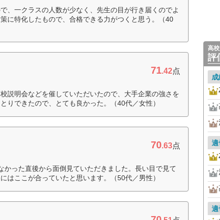
ので、一クラスの人数が少なく、先生の目が行き届くのでよ
策に特化したもので、合格できる力がつくと思う。（40
高校
評
71
.42
点
成
高校説明会などを催していただいたので、大手企業の強さを
とりできたので、とても良かった。（40代／女性）
適
70
.63
点
なかった直後から面倒見ていただきました。長い目で見て
にはここが合っていたと思います。（50代／男性）
適
70