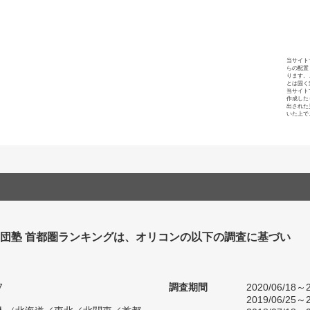
当サイト
らの配置
ります。
とは固く
当サイト
作成した
出された
いた上で
集団塾 首都圏ランキングは、オリコンの以下の調査に基づい
7
調査期間
2020/06/18～2
2019/06/25～2