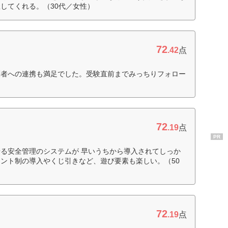
してくれる。（30代／女性）
72
.42
点
護者への連携も満足でした。受験直前までみっちりフォロー
72
.19
点
PR
る安全管理のシステムが 早いうちから導入されてしっか
ント制の導入やくじ引きなど、遊び要素も楽しい。（50
72
.19
点