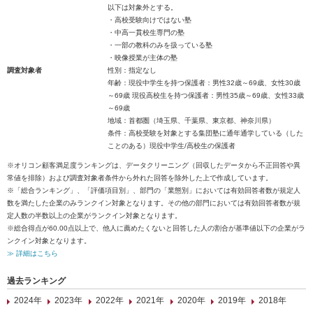
以下は対象外とする。
・高校受験向けではない塾
・中高一貫校生専門の塾
・一部の教科のみを扱っている塾
・映像授業が主体の塾
調査対象者
性別：指定なし
年齢：現役中学生を持つ保護者：男性32歳～69歳、女性30歳
～69歳 現役高校生を持つ保護者：男性35歳～69歳、女性33歳
～69歳
地域：首都圏（埼玉県、千葉県、東京都、神奈川県）
条件：高校受験を対象とする集団塾に通年通学している（した
ことのある）現役中学生/高校生の保護者
※オリコン顧客満足度ランキングは、データクリーニング（回収したデータから不正回答や異
常値を排除）および調査対象者条件から外れた回答を除外した上で作成しています。
※「総合ランキング」、「評価項目別」、部門の「業態別」においては有効回答者数が規定人
数を満たした企業のみランクイン対象となります。その他の部門においては有効回答者数が規
定人数の半数以上の企業がランクイン対象となります。
※総合得点が60.00点以上で、他人に薦めたくないと回答した人の割合が基準値以下の企業がラ
ンクイン対象となります。
≫ 詳細はこちら
過去ランキング
2024年
2023年
2022年
2021年
2020年
2019年
2018年