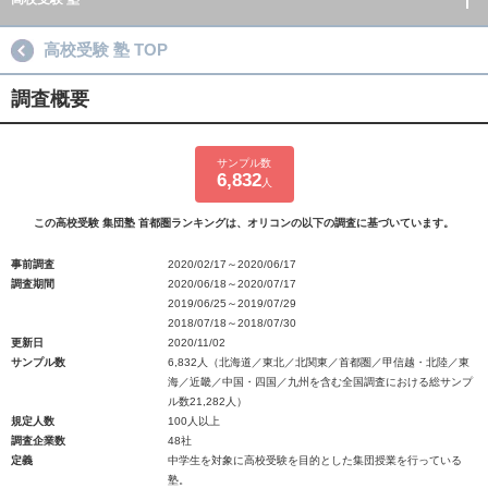
高校受験 塾 TOP
調査概要
サンプル数
6,832
人
この高校受験 集団塾 首都圏ランキングは、オリコンの以下の調査に基づいています。
事前調査
2020/02/17～2020/06/17
調査期間
2020/06/18～2020/07/17
2019/06/25～2019/07/29
2018/07/18～2018/07/30
更新日
2020/11/02
サンプル数
6,832人（北海道／東北／北関東／首都圏／甲信越・北陸／東
海／近畿／中国・四国／九州を含む全国調査における総サンプ
ル数21,282人）
規定人数
100人以上
調査企業数
48社
定義
中学生を対象に高校受験を目的とした集団授業を行っている
塾。