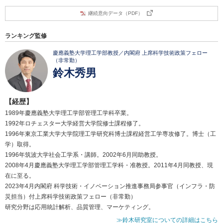
継続意向データ（PDF）
ランキング監修
慶應義塾大学理工学部教授／内閣府 上席科学技術政策フェロー
（非常勤）
鈴木秀男
【経歴】
1989年慶應義塾大学理工学部管理工学科卒業。
1992年ロチェスター大学経営大学院修士課程修了。
1996年東京工業大学大学院理工学研究科博士課程経営工学専攻修了。博士（工
学）取得。
1996年筑波大学社会工学系・講師。2002年6月同助教授。
2008年4月慶應義塾大学理工学部管理工学科・准教授。2011年4月同教授、現
在に至る。
2023年4月内閣府 科学技術・イノベーション推進事務局参事官（インフラ・防
災担当）付上席科学技術政策フェロー（非常勤）
研究分野は応用統計解析、品質管理、マーケティング。
≫鈴木研究室についての詳細はこちら