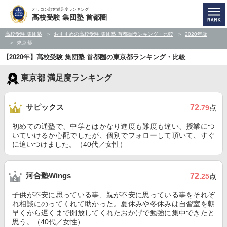
オリコン顧客満足度ランキング
高校受験 集団塾 首都圏
高校受験 集団塾
おすすめの高校受験 集団塾 首都圏ランキング・比較
2020年版
東京都
【2020年】高校受験 集団塾 首都圏の東京都ランキング・比較
東京都 満足度ランキング
サピックス
72
.79
点
初めての通塾で、中学とはかなり進度も難度も違い、授業につ
いていけるか心配でしたが、個別でフォローして頂いて、すぐ
に追いつけました。（40代／女性）
河合塾Wings
72
.25
点
子供が不安に思っている事、親が不安に思っている事をそれぞ
れ相談にのってくれて助かった。夏休みや冬休みは自習室を朝
早くから遅くまで開放してくれたおかげで勉強に集中できたと
思う。（40代／女性）