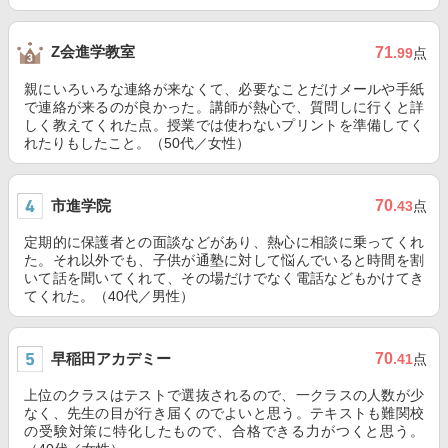
Z会進学教室
71
.99
点
親にいろいろな連絡が来なくて、必要なことだけメールや手紙
で連絡が来るのが良かった。講師が熱心で、質問しに行くと詳
しく教えてくれた点。授業では使わないプリントを準備してく
れたりもしたこと。（50代／女性）
市進学院
70
.43
点
定期的に保護者との面談などがあり、熱心に相談に乗ってくれ
た。それ以外でも、子供が通塾に対して悩んでいると時間を割
いて話を聞いてくれて、その場だけでなく電話などもかけてき
てくれた。（40代／男性）
早稲田アカデミー
70
.41
点
上位のクラスはテストで選抜されるので、一クラスの人数が少
なく、先生の目が行き届くのでよいと思う。テキストも難関校
の受験対策に特化したもので、合格できる力がつくと思う。