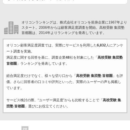
オリコンランキングは、株式会社オリコンを前身企業に1967年より
スタート。2006年からは顧客満足度調査を開始。高校受験 集団塾
首都圏は、2014年よりランキングを発表しています。
オリコン顧客満足度調査では、実際にサービスを利用した
6,832
人にアンケ
ート調査を実施。
満足度に関する回答を基に、調査企業
48
社を対象にした「
高校受験 集団塾
首都圏
」ランキングを発表しています。
総合満足度だけでなく、様々な切り口から「
高校受験 集団塾 首都圏
」を評
価。さらに回答者の口コミや評判といった、実際のユーザーの声も掲載し
ています。
サービス検討の際、“ユーザー満足度”からも比較することで「
高校受験 集
団塾 首都圏
」選びにお役立てください。
PR