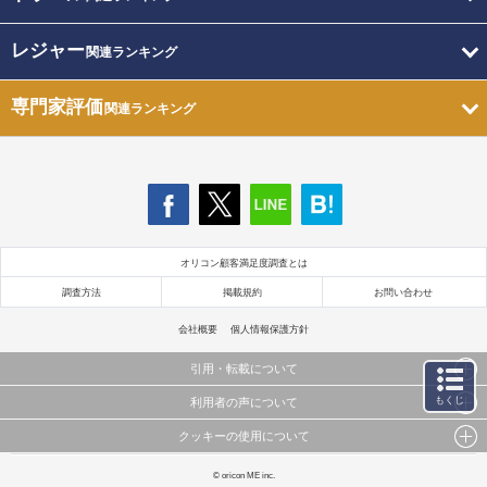
レジャー
関連ランキング
専門家評価
関連ランキング
オリコン顧客満足度調査とは
調査方法
掲載規約
お問い合わせ
会社概要
個人情報保護方針
引用・転載について
もくじ
利用者の声について
当サイトで公開されている情報（文字、写真、イラスト、画像データ等）及びこれらの配置・
編集および構造などについての著作権は株式会社oricon MEに帰属しております。
クッキーの使用について
当サイトに掲載している内容はすべてサービスの利用者が提出された見解・感想です。
これらの情報を権利者の許可なく無断転載・複製などの二次利用を行うことは固く禁じており
弊社が内容について正確性を含め一切保証するものではありません。
ます。
このサイトでは Cookie を使用して、ユーザーに合わせたコンテンツや広告の表示、ソーシャル
© oricon ME inc.
弊社の見解・ 意見ではないことをご理解いただいた上でご覧ください。