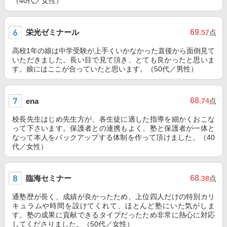
（40代／女性）
栄光ゼミナール
69
.57
点
高校1年の娘は中学受験が上手くいかなかった直後から面倒見て
いただきました。長い目で見て頂き、とても良かったと思いま
す。娘にはここが合っていたと思います。（50代／男性）
68
ena
.74
点
校長先生はじめ先生方が、各生徒に適した指導を細かくおこな
って下さいます。保護者との連携もよく、塾と保護者が一体と
なって本人をバックアップする体制を作って頂けました。（40
代／女性）
臨海セミナー
68
.38
点
通塾歴が長く、成績が良かったため、上位四人だけの特別カリ
キュラムや時間を設けてくれて、ほとんど塾にいた気がしま
す。塾の成果に貢献できるタイプだったため非常に熱心に対応
してくださりました。（50代／女性）